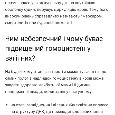
плазмі, надає ушкоджувальну дію на внутрішню
оболонку судин, порушує циркуляцію крові. Тому його
високий рівень справедливо називають «маркером
смертності» при судинній патології.
Чим небезпечний і чому буває
підвищений гомоцистеїн у
вагітних?
На будь-якому етапі вагітності з моменту зачаття і до
самих пологів надлишок гомоцистеїну в крові може
завдати здоров’ю майбутньої мами і її дитини
непоправної шкоди, полягає він у наступному:
на етапі запліднення і ділення яйцеклітини впливає
на структуру ДНК, це призводить до виникнення