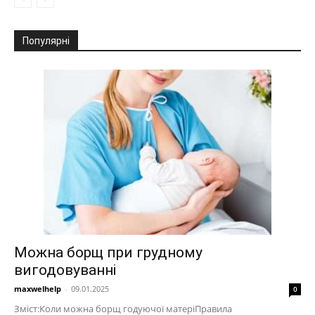
Популярні
Можна борщ при грудному
вигодовуванні
maxwelhelp
-
09.01.2025
0
Зміст:Коли можна борщ годуючої матеріПравила