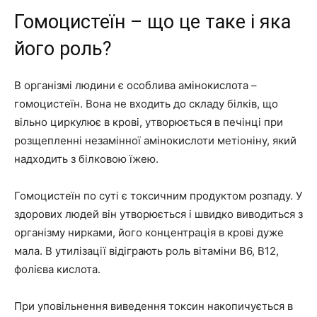
Гомоцистеїн – що це таке і яка
його роль?
В організмі людини є особлива амінокислота –
гомоцистеїн. Вона не входить до складу білків, що
вільно циркулює в крові, утворюється в печінці при
розщепленні незамінної амінокислоти метіоніну, який
надходить з білковою їжею.
Гомоцистеїн по суті є токсичним продуктом розпаду. У
здорових людей він утворюється і швидко виводиться з
організму нирками, його концентрація в крові дуже
мала. В утилізації відіграють роль вітаміни В6, В12,
фолієва кислота.
При уповільнення виведення токсин накопичується в