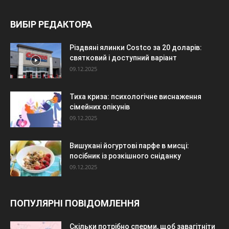
ВИБІР РЕДАКТОРА
Різдвяні ялинки Costco за 20 доларів:
святковий і доступний варіант
09.12.2025
Тиха криза: психологічне виснаження
сімейних опікунів
09.12.2025
Вишукані йогуртові парфе в мисці:
посібник із розкішного сніданку
09.12.2025
ПОПУЛЯРНІ ПОВІДОМЛЕННЯ
Скільки потрібно сперми, щоб завагітніти