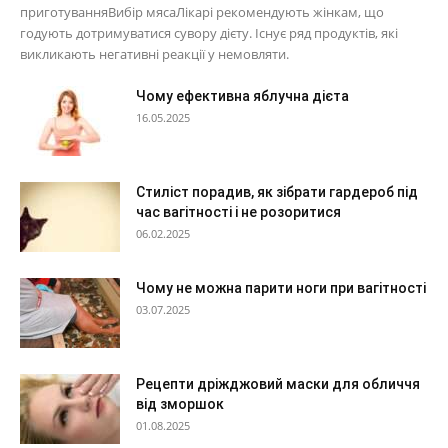
приготуванняВибір мясаЛікарі рекомендують жінкам, що
годують дотримуватися сувору дієту. Існує ряд продуктів, які
викликають негативні реакції у немовляти.
Чому ефективна яблучна дієта
16.05.2025
Стиліст порадив, як зібрати гардероб під
час вагітності і не розоритися
06.02.2025
Чому не можна парити ноги при вагітності
03.07.2025
Рецепти дріжджовий маски для обличчя
від зморшок
01.08.2025