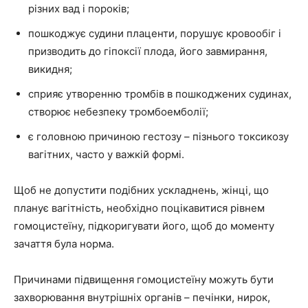
різних вад і пороків;
пошкоджує судини плаценти, порушує кровообіг і
призводить до гіпоксії плода, його завмирання,
викидня;
сприяє утворенню тромбів в пошкоджених судинах,
створює небезпеку тромбоемболії;
є головною причиною гестозу – пізнього токсикозу
вагітних, часто у важкій формі.
Щоб не допустити подібних ускладнень, жінці, що
планує вагітність, необхідно поцікавитися рівнем
гомоцистеїну, підкоригувати його, щоб до моменту
зачаття була норма.
Причинами підвищення гомоцистеїну можуть бути
захворювання внутрішніх органів – печінки, нирок,