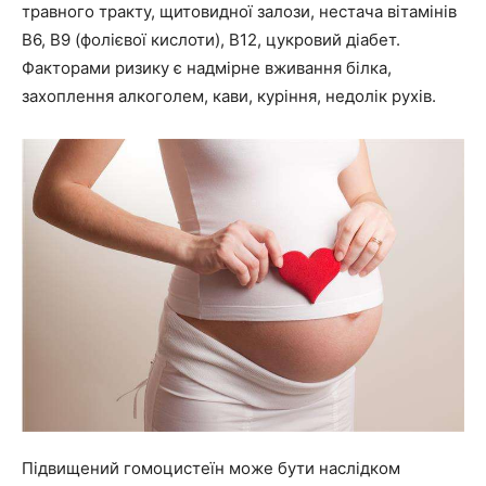
травного тракту, щитовидної залози, нестача вітамінів
В6, В9 (фолієвої кислоти), В12, цукровий діабет.
Факторами ризику є надмірне вживання білка,
захоплення алкоголем, кави, куріння, недолік рухів.
Підвищений гомоцистеїн може бути наслідком