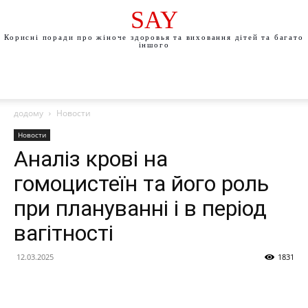
SAY
Корисні поради про жіноче здоровья та виховання дітей та багато
іншого
додому
Новости
Новости
Аналіз крові на
гомоцистеїн та його роль
при плануванні і в період
вагітності
12.03.2025
1831