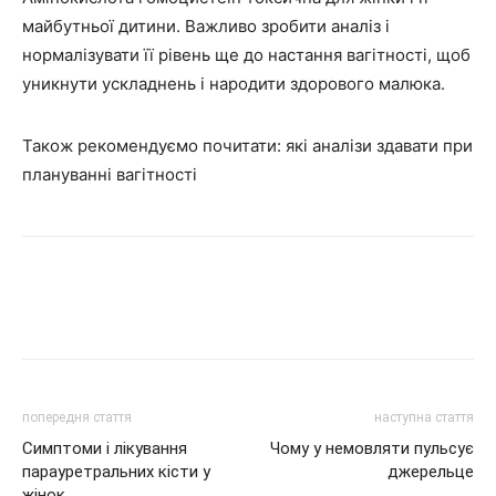
майбутньої дитини. Важливо зробити аналіз і
нормалізувати її рівень ще до настання вагітності, щоб
уникнути ускладнень і народити здорового малюка.
Також рекомендуємо почитати: які аналізи здавати при
плануванні вагітності
попередня стаття
наступна стаття
Симптоми і лікування
Чому у немовляти пульсує
парауретральних кісти у
джерельце
жінок