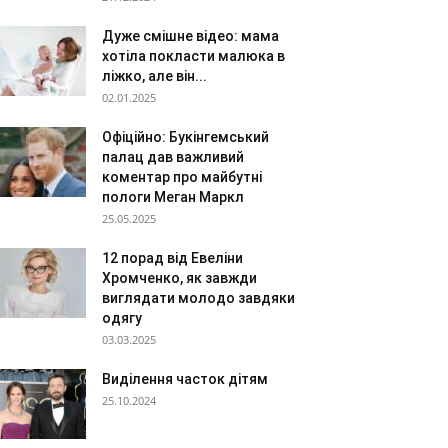
Дуже смішне відео: мама
хотіла покласти малюка в
ліжко, але він...
02.01.2025
Офіційно: Букінгемський
палац дав важливий
коментар про майбутні
пологи Меган Маркл
25.05.2025
12 порад від Евеліни
Хромченко, як завжди
виглядати молодо завдяки
одягу
03.03.2025
Виділення часток дітям
25.10.2024