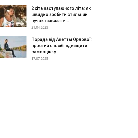
2 хіта наступаючого літа: як
швидко зробити стильний
пучок і завязати...
21.04.2025
Порада від Анетты Орлової:
простий спосіб підвищити
самооцінку
17.07.2025