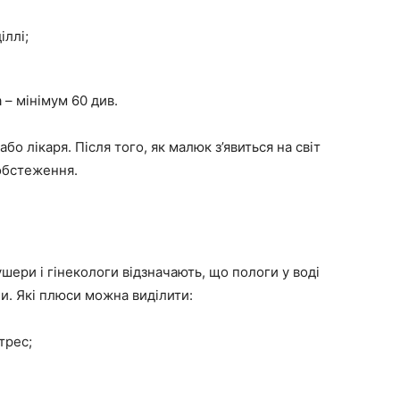
іллі;
– мінімум 60 див.
бо лікаря. Після того, як малюк з’явиться на світ
обстеження.
шери і гінекологи відзначають, що пологи у воді
ни. Які плюси можна виділити:
трес;