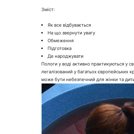
Зміст:
Як все відбувається
На що звернути увагу
Обмеження
Підготовка
Де народжувати
Пологи у воді активно практикуються у сві
легалізований у багатьох європейських кр
може бути небезпечний для жінки та дит