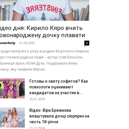
ідео дня: Кирило Кяро вчить
овонароджену дочку плавати
xwelhelp
-
01.04.2025
0
грудні минулого року в родині 43-річного Кирила
ро сталася радісна подія – актор став батьком.
раниця зірки, Юлія Дузь, подарувала йому
ньку, яку назвали Мірою.
Готовы к свету софитов? Как
психологи оценивают
кандидатов на участие в...
25.01.2025
Відео: Віра Брежнєва
влаштувала дочці сюрприз на
честь 18-річчя
21.12.2024