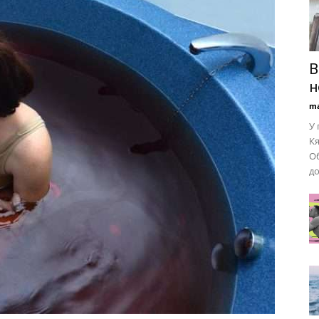
В
н
ma
У 
Кя
Об
до