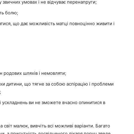
 звичних умовах і не відчуває перенапруги;
ть болю;
атися, що дає можливість матці повноцінно живити і
н родових шляхів і немовляти;
хи дитини, що тягне за собою аспірацію і проблеми
;
зі ускладнень ви не зможете вчасно опинитися в
 світ малюк, вивчіть всі можливі варіанти. Багато
и, а присутність досвідченого лікаря поруч зведе