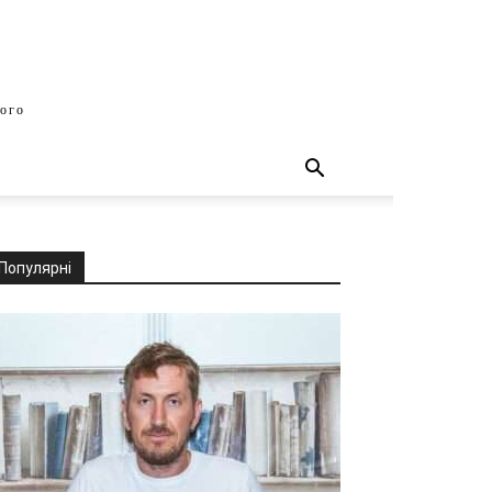
шого
Популярні