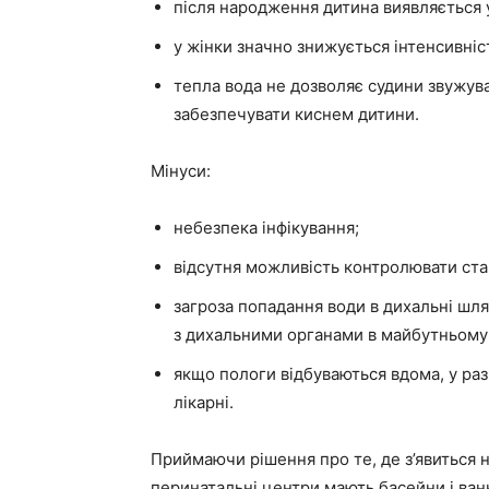
після народження дитина виявляється у
у жінки значно знижується інтенсивніс
тепла вода не дозволяє судини звужув
забезпечувати киснем дитини.
Мінуси:
небезпека інфікування;
відсутня можливість контролювати ста
загроза попадання води в дихальні шля
з дихальними органами в майбутньому
якщо пологи відбуваються вдома, у ра
лікарні.
Приймаючи рішення про те, де з’явиться на
перинатальні центри мають басейни і ванн