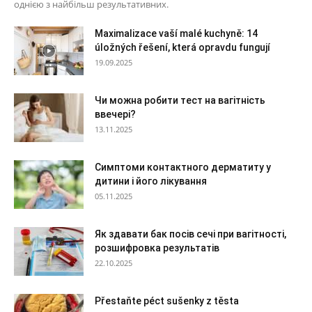
однією з найбільш результативних.
Maximalizace vaší malé kuchyně: 14
úložných řešení, která opravdu fungují
19.09.2025
Чи можна робити тест на вагітність
ввечері?
13.11.2025
Симптоми контактного дерматиту у
дитини і його лікування
05.11.2025
Як здавати бак посів сечі при вагітності,
розшифровка результатів
22.10.2025
Přestaňte péct sušenky z těsta