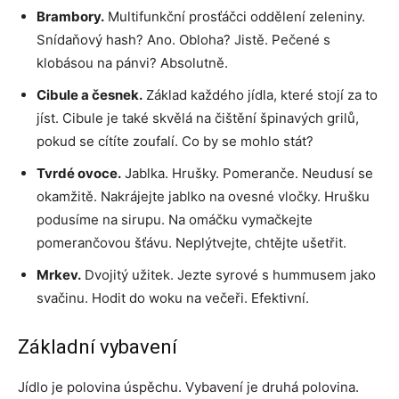
Brambory.
Multifunkční prosťáčci oddělení zeleniny.
Snídaňový hash? Ano. Obloha? Jistě. Pečené s
klobásou na pánvi? Absolutně.
Cibule a česnek.
Základ každého jídla, které stojí za to
jíst. Cibule je také skvělá na čištění špinavých grilů,
pokud se cítíte zoufalí. Co by se mohlo stát?
Tvrdé ovoce.
Jablka. Hrušky. Pomeranče. Neudusí se
okamžitě. Nakrájejte jablko na ovesné vločky. Hrušku
podusíme na sirupu. Na omáčku vymačkejte
pomerančovou šťávu. Neplýtvejte, chtějte ušetřit.
Mrkev.
Dvojitý užitek. Jezte syrové s hummusem jako
svačinu. Hodit do woku na večeři. Efektivní.
Základní vybavení
Jídlo je polovina úspěchu. Vybavení je druhá polovina.