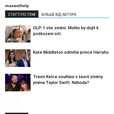
maxwelhelp
СТАТТІ ПО ТЕМІ
БІЛЬШЕ ВІД АВТОРА
GLP-1 vše změní. Mohlo by dojít k
poškození očí.
Kate Middleton odmítla prince Harryho
Travis Kelce souhlasí s teorií změny
jména Taylor Swift. Náhoda?