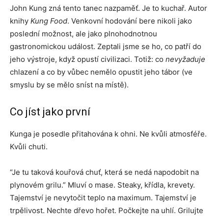
John Kung zná tento tanec nazpaměť. Je to kuchař. Autor
knihy
Kung Food
. Venkovní hodování bere nikoli jako
poslední možnost, ale jako plnohodnotnou
gastronomickou událost. Zeptali jsme se ho, co patří do
jeho výstroje, když opustí civilizaci. Totiž: co
nevyžaduje
chlazení a co by vůbec nemělo opustit jeho tábor (ve
smyslu by se mělo sníst na místě).
Co jíst jako první
Kunga je posedle přitahována k ohni. Ne kvůli atmosféře.
Kvůli chuti.
“Je tu taková kouřová chuť, která se nedá napodobit na
plynovém grilu.” Mluví o mase. Steaky, křídla, krevety.
Tajemství je nevytočit teplo na maximum. Tajemství je
trpělivost. Nechte dřevo hořet. Počkejte na uhlí. Grilujte