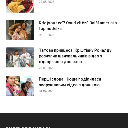
27.05.2026
Kde jsou teď? Osud vítězů Další americká
topmodelka
03.11.2025
Татова принцеса: Кріштіану Роналду
розчулив шанувальників відео з
однорічною донькою
22.01.2026
Перші слова: Нюша поділилася
зворушливим відео з донькою
01.04.2026