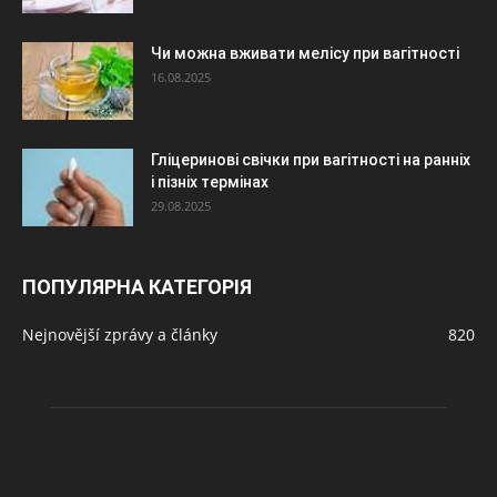
Чи можна вживати мелісу при вагітності
16.08.2025
Гліцеринові свічки при вагітності на ранніх
і пізніх термінах
29.08.2025
ПОПУЛЯРНА КАТЕГОРІЯ
Nejnovější zprávy a články
820