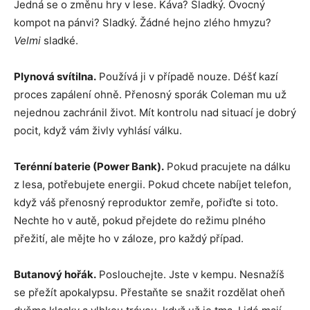
Jedná se o změnu hry v lese. Káva? Sladký. Ovocný
kompot na pánvi? Sladký. Žádné hejno zlého hmyzu?
Velmi
sladké.
Plynová svítilna.
Používá ji v případě nouze. Déšť kazí
proces zapálení ohně. Přenosný sporák Coleman mu už
nejednou zachránil život. Mít kontrolu nad situací je dobrý
pocit, když vám živly vyhlásí válku.
Terénní baterie (Power Bank).
Pokud pracujete na dálku
z lesa, potřebujete energii. Pokud chcete nabíjet telefon,
když váš přenosný reproduktor zemře, pořiďte si toto.
Nechte ho v autě, pokud přejdete do režimu plného
přežití, ale mějte ho v záloze, pro každý případ.
Butanový hořák.
Poslouchejte. Jste v kempu. Nesnažíš
se přežít apokalypsu. Přestaňte se snažit rozdělat oheň