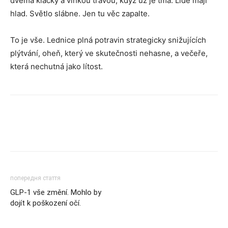
dvěma klacky a vlhkou trávou, když už je tma. Lidé mají
hlad. Světlo slábne. Jen tu věc zapalte.
To je vše. Lednice plná potravin strategicky snižujících
plýtvání, oheň, který ve skutečnosti nehasne, a večeře,
která nechutná jako lítost.
попередня стаття
GLP-1 vše změní. Mohlo by
dojít k poškození očí.