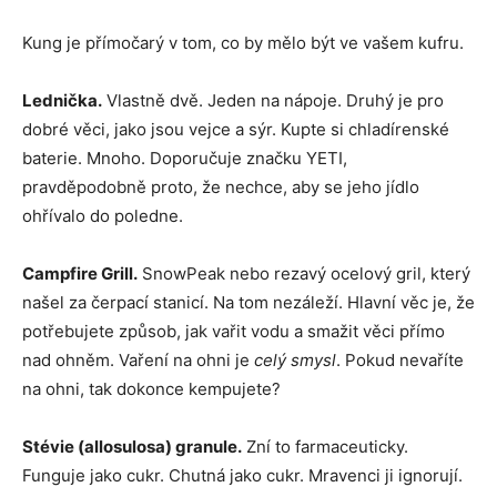
Kung je přímočarý v tom, co by mělo být ve vašem kufru.
Lednička.
Vlastně dvě. Jeden na nápoje. Druhý je pro
dobré věci, jako jsou vejce a sýr. Kupte si chladírenské
baterie. Mnoho. Doporučuje značku YETI,
pravděpodobně proto, že nechce, aby se jeho jídlo
ohřívalo do poledne.
Campfire Grill.
SnowPeak nebo rezavý ocelový gril, který
našel za čerpací stanicí. Na tom nezáleží. Hlavní věc je, že
potřebujete způsob, jak vařit vodu a smažit věci přímo
nad ohněm. Vaření na ohni je
celý smysl
. Pokud nevaříte
na ohni, tak dokonce kempujete?
Stévie (allosulosa) granule.
Zní to farmaceuticky.
Funguje jako cukr. Chutná jako cukr. Mravenci ji ignorují.