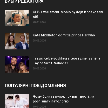
ВИБІР РЕДАКТОРА
GLP-1 vše změní. Mohlo by dojít k poškození
očí.
28.05.2026
Kate Middleton odmítla prince Harryho
28.05.2026
Travis Kelce souhlasí s teorií změny jména
Taylor Swift. Náhoda?
28.05.2026
ПОПУЛЯРНІ ПОВІДОМЛЕННЯ
Чому болить пупок при вагітності: як
розпізнати патологію
10.04.2026