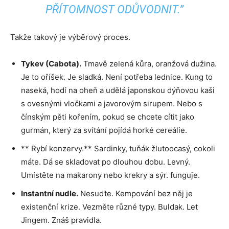
PŘÍTOMNOST ODŮVODNIT.”
Takže takový je výběrový proces.
Tykev (Cabota).
Tmavě zelená kůra, oranžová dužina.
Je to oříšek. Je sladká. Není potřeba lednice. Kung to
naseká, hodí na oheň a udělá japonskou dýňovou kaši
s ovesnými vločkami a javorovým sirupem. Nebo s
čínským pěti kořením, pokud se chcete cítit jako
gurmán, který za svítání pojídá horké cereálie.
** Rybí konzervy.** Sardinky, tuňák žlutoocasý, cokoli
máte. Dá se skladovat po dlouhou dobu. Levný.
Umístěte na makarony nebo krekry a sýr. funguje.
Instantní nudle.
Nesuďte. Kempování bez něj je
existenční krize. Vezměte různé typy. Buldak. Let
Jingem. Znáš pravidla.