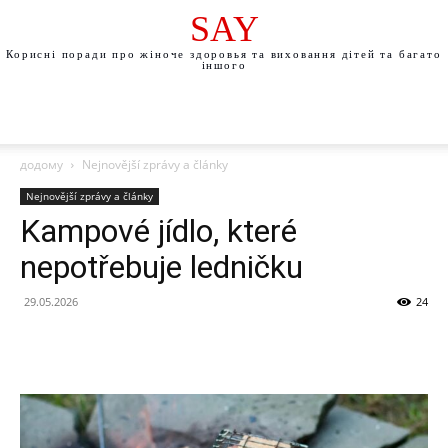
SAY
Корисні поради про жіноче здоровья та виховання дітей та багато
іншого
додому
Nejnovější zprávy a články
Nejnovější zprávy a články
Kampové jídlo, které
nepotřebuje ledničku
29.05.2026
24