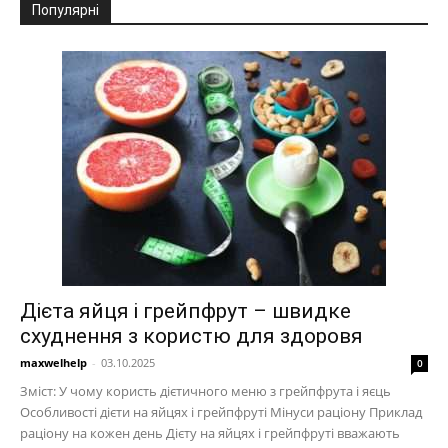
Популярні
Дієта яйця і грейпфрут – швидке
схуднення з користю для здоровя
maxwelhelp
-
03.10.2025
0
Зміст: У чому користь дієтичного меню з грейпфрута і яєць
Особливості дієти на яйцях і грейпфруті Мінуси раціону Приклад
раціону на кожен день Дієту на яйцях і грейпфруті вважають