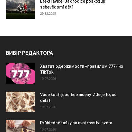
Efekt lavice: Jak rodiče poškozují
sebevědomí dětí
29.12.2025
ВИБІР РЕДАКТОРА
Хватит одержимости «правилом 777» из
TikTok
10.07.2026
Vaše kosti jsou tiše ničeny. Zde je to, co
dělat
10.07.2026
Průhledné tašky na mistrovství světa
10.07.2026