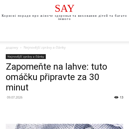
SAY
Корисні поради про жіноче здоровья та виховання дітей та багато
іншого
додому
Nejnovější zprávy a články
Nejnovější zprávy a články
Zapomeňte na lahve: tuto
omáčku připravte za 30
minut
09.07.2026
13