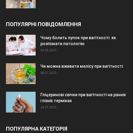
ПОПУЛЯРНІ ПОВІДОМЛЕННЯ
Чому болить пупок при вагітності: як
розпізнати патологію
04.06.2025
Чи можна вживати мелісу при вагітності
08.07.2025
Гліцеринові свічки при вагітності на ранніх
і пізніх термінах
24.07.2025
ПОПУЛЯРНА КАТЕГОРІЯ