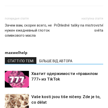
попередня стаття
наступна стаття
Зачем вам, скорее всего, не
Průhledné tašky na mistrovství
нужен ежедневный глоток
světa
оливкового масла
maxwelhelp
СТАТТІ ПО ТЕМІ
БІЛЬШЕ ВІД АВТОРА
Хватит одержимости «правилом
777» из TikTok
Vaše kosti jsou tiše ničeny. Zde je to,
co dělat