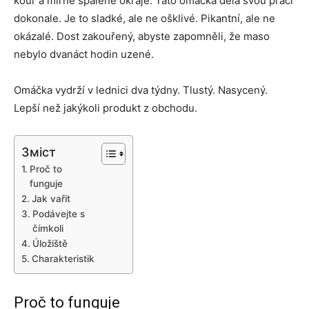
kouř a mírně spálené okraje. Tato omáčka dělá svou práci
dokonale. Je to sladké, ale ne ošklivé. Pikantní, ale ne
okázalé. Dost zakouřený, abyste zapomněli, že maso
nebylo dvanáct hodin uzené.
Omáčka vydrží v lednici dva týdny. Tlustý. Nasycený.
Lepší než jakýkoli produkt z obchodu.
Зміст
Proč to
funguje
Jak vařit
Podávejte s
čímkoli
Úložiště
Charakteristiky
Proč to funguje