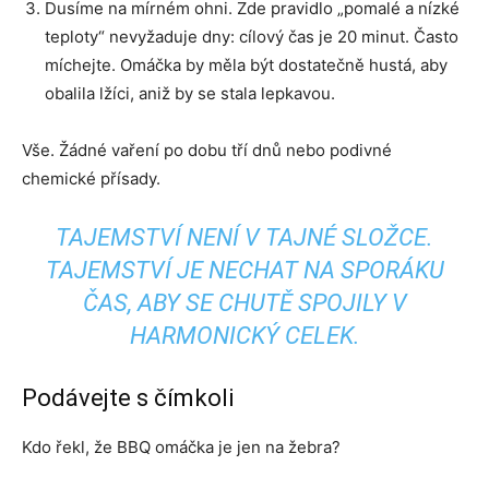
Dusíme na mírném ohni. Zde pravidlo „pomalé a nízké
teploty“ nevyžaduje dny: cílový čas je 20 minut. Často
míchejte. Omáčka by měla být dostatečně hustá, aby
obalila lžíci, aniž by se stala lepkavou.
Vše. Žádné vaření po dobu tří dnů nebo podivné
chemické přísady.
TAJEMSTVÍ NENÍ V TAJNÉ SLOŽCE.
TAJEMSTVÍ JE NECHAT NA SPORÁKU
ČAS, ABY SE CHUTĚ SPOJILY V
HARMONICKÝ CELEK.
Podávejte s čímkoli
Kdo řekl, že BBQ omáčka je jen na žebra?