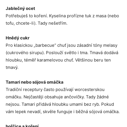
Jablečný ocet
Potřebuješ to koření. Kyselina prořízne tuk z masa (nebo
tofu, chcete-li). Tady nešetřím.
Hnědý cukr
Pro klasickou „barbecue“ chuť jsou zásadní tóny melasy
(cukrového sirupu). Poslouží světlo i tma. Tmavá dodává
hloubku, téměř karamelovou chuť. Většinou beru ten
tmavý.
Tamari nebo sójová omáčka
Tradiční receptury často používají worcesterskou
omáčku. Nejčastěji obsahuje ančovičky. Tady žádné
nejsou. Tamari přidává hloubku umami bez ryb. Pokud
vám lepek nevadí, skvěle funguje i běžná sójová omáčka.
hořčice a koření