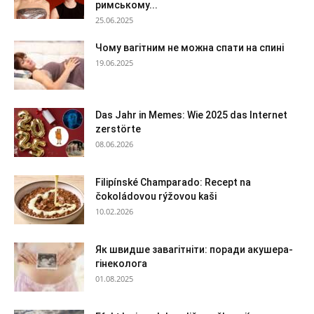
римському...
25.06.2025
Чому вагітним не можна спати на спині
19.06.2025
Das Jahr in Memes: Wie 2025 das Internet
zerstörte
08.06.2026
Filipínské Champarado: Recept na
čokoládovou rýžovou kaši
10.02.2026
Як швидше завагітніти: поради акушера-
гінеколога
01.08.2025