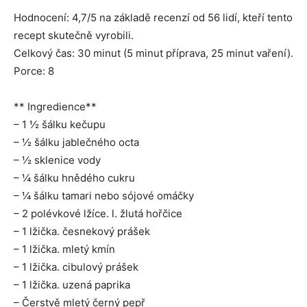
Hodnocení: 4,7/5 na základě recenzí od 56 lidí, kteří tento
recept skutečně vyrobili.
Celkový čas: 30 minut (5 minut příprava, 25 minut vaření).
Porce: 8
** Ingredience**
– 1 ½ šálku kečupu
– ½ šálku jablečného octa
– ½ sklenice vody
– ¼ šálku hnědého cukru
– ¼ šálku tamari nebo sójové omáčky
– 2 polévkové lžíce. l. žlutá hořčice
– 1 lžička. česnekový prášek
– 1 lžička. mletý kmín
– 1 lžička. cibulový prášek
– 1 lžička. uzená paprika
– Čerstvě mletý černý pepř