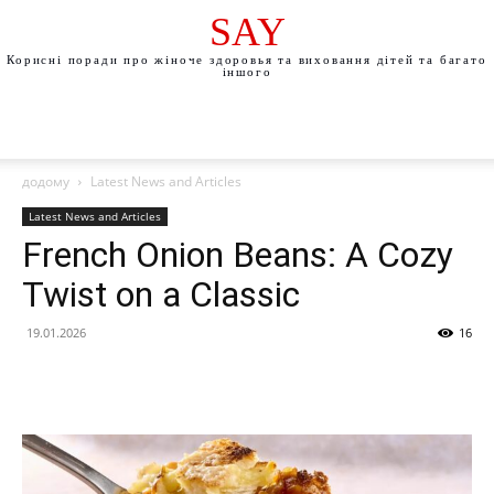
SAY
Корисні поради про жіноче здоровья та виховання дітей та багато
іншого
додому
Latest News and Articles
Latest News and Articles
French Onion Beans: A Cozy
Twist on a Classic
19.01.2026
16