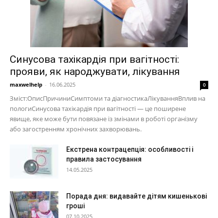
Синусова тахікардія при вагітності:
прояви, як народжувати, лікування
maxwelhelp
-
16.06.2025
0
Зміст:ОписПричиниСимптоми та діагностикаЛікуванняВплив на
пологиСинусова тахікардія при вагітності — це поширене
явище, яке може бути повязане із змінами в роботі організму
або загостренням хронічних захворювань.
Екстрена контрацепція: особливості і
правила застосування
14.05.2025
Порада дня: видавайте дітям кишенькові
гроші
07.10.2025