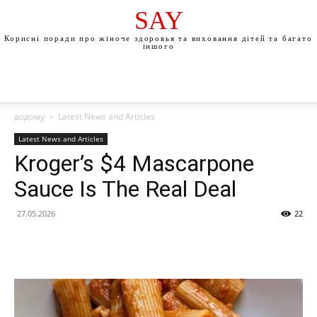
SAY
Корисні поради про жіноче здоровья та виховання дітей та багато
іншого
додому
Latest News and Articles
Latest News and Articles
Kroger’s $4 Mascarpone
Sauce Is The Real Deal
27.05.2026
22