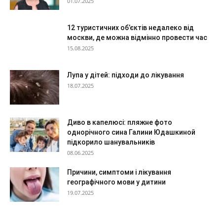
01.07.2025
12 туристичних об’єктів недалеко від
москви, де можна відмінно провести час
15.08.2025
Лупа у дітей: підходи до лікування
18.07.2025
Диво в капелюсі: пляжне фото
однорічного сина Галини Юдашкиной
підкорило шанувальників
08.06.2025
Причини, симптоми і лікування
географічного мови у дитини
19.07.2025