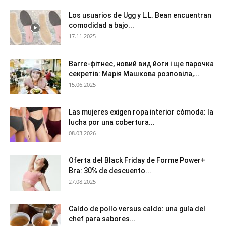
Los usuarios de Ugg y L.L. Bean encuentran
comodidad a bajo...
17.11.2025
Barre-фітнес, новий вид йоги і ще парочка
секретів: Марія Машкова розповіла,...
15.06.2025
Las mujeres exigen ropa interior cómoda: la
lucha por una cobertura...
08.03.2026
Oferta del Black Friday de Forme Power+
Bra: 30% de descuento...
27.08.2025
Caldo de pollo versus caldo: una guía del
chef para sabores...