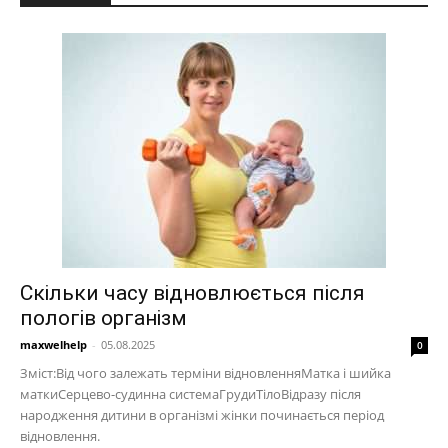
Скільки часу відновлюється після
пологів організм
maxwelhelp
-
05.08.2025
0
Зміст:Від чого залежать терміни відновленняМатка і шийка
маткиСерцево-судинна системаГрудиТілоВідразу після
народження дитини в організмі жінки починається період
відновлення.