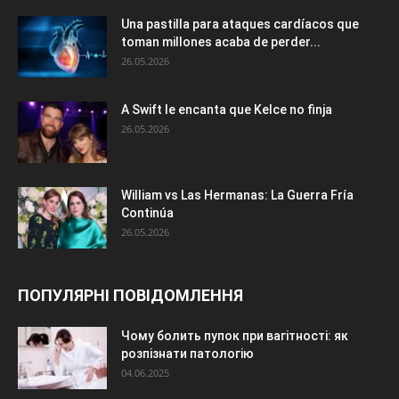
Una pastilla para ataques cardíacos que
toman millones acaba de perder...
26.05.2026
A Swift le encanta que Kelce no finja
26.05.2026
William vs Las Hermanas: La Guerra Fría
Continúa
26.05.2026
ПОПУЛЯРНІ ПОВІДОМЛЕННЯ
Чому болить пупок при вагітності: як
розпізнати патологію
04.06.2025