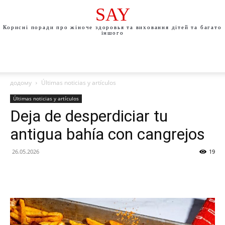
SAY
Корисні поради про жіноче здоровья та виховання дітей та багато
іншого
додому
Últimas noticias y artículos
Últimas noticias y artículos
Deja de desperdiciar tu
antigua bahía con cangrejos
26.05.2026
19