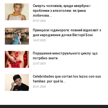
Смерть чоловіків, зради авербуха і
проблеми з алкоголем: як ірина
лобачова...
07.07.2025
Принцеси і єдинороги: повний відеозвіт з
дня народження дочки Вікторії Боні
14.07.2025
Порушення менструального циклу: що
потрібно знати
22.07.2025
Celebridades que cortan los lazos con sus
familias: por qué la...
20.01.2026