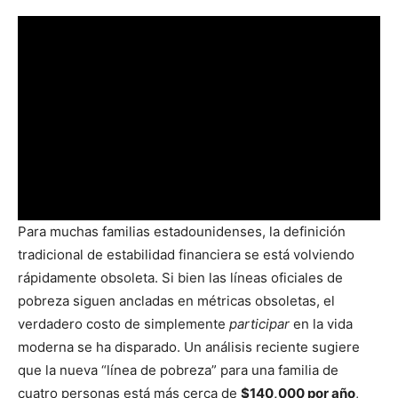
Para muchas familias estadounidenses, la definición
tradicional de estabilidad financiera se está volviendo
rápidamente obsoleta. Si bien las líneas oficiales de
pobreza siguen ancladas en métricas obsoletas, el
verdadero costo de simplemente
participar
en la vida
moderna se ha disparado. Un análisis reciente sugiere
que la nueva “línea de pobreza” para una familia de
cuatro personas está más cerca de
$140,000 por año
,