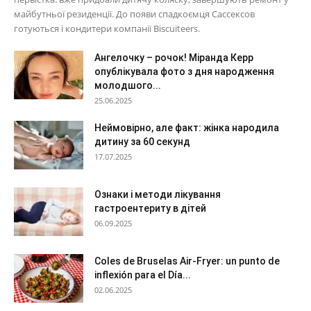
майбутньої резиденції. До появи спадкоємця Сассексов
готуються і кондитери компанії Biscuiteers.
Ангелочку – рочок! Міранда Керр
опублікувала фото з дня народження
молодшого...
25.06.2025
Неймовірно, але факт: жінка народила
дитину за 60 секунд
17.07.2025
Ознаки і методи лікування
гастроентериту в дітей
06.09.2025
Coles de Bruselas Air-Fryer: un punto de
inflexión para el Día...
02.06.2025