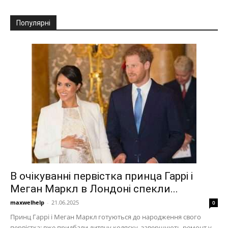
Популярні
В очікуванні первістка принца Гаррі і
Меган Маркл в Лондоні спекли...
maxwelhelp
-
21.06.2025
0
Принц Гаррі і Меган Маркл готуються до народження свого
первістка: вже придбали дитячу коляску, завершують ремонт у