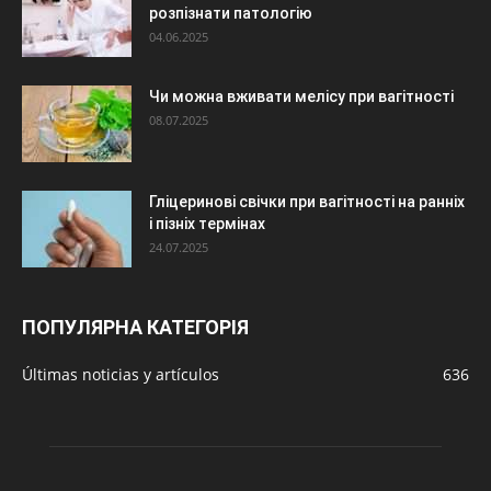
розпізнати патологію
04.06.2025
Чи можна вживати мелісу при вагітності
08.07.2025
Гліцеринові свічки при вагітності на ранніх
і пізніх термінах
24.07.2025
ПОПУЛЯРНА КАТЕГОРІЯ
Últimas noticias y artículos
636