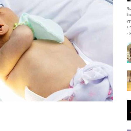
ma
Зм
і
у
Пр
«р