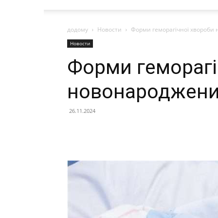
додому
Новости
Форми геморагічної хвороби
Новости
Форми геморагі
новонароджен
26.11.2024