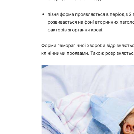
пізня форма проявляється в період з 2
розвивається на фоні вторинних патол
факторів згортання крові.
Форми геморагічної хвороби відрізняютьс
клінічними проявами. Також розрізняєтьс