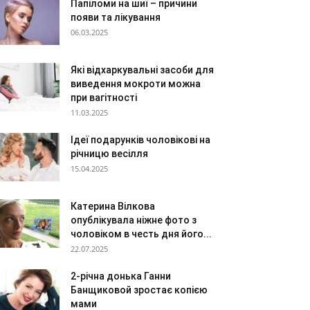
Папіломи на шиї – причини
появи та лікування
06.03.2025
Які відхаркувальні засоби для
виведення мокроти можна
при вагітності
11.03.2025
Ідеї подарунків чоловікові на
річницю весілля
15.04.2025
Катерина Вілкова
опублікувала ніжне фото з
чоловіком в честь дня його...
22.07.2025
2-річна донька Ганни
Банщиковой зростає копією
мами