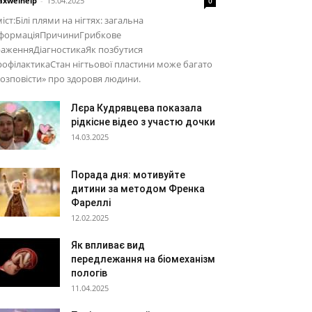
xwelhelp
-
15.04.2025
0
іст:Білі плями на нігтях: загальна
нформаціяПричиниГрибкове
раженняДіагностикаЯк позбутися
офілактикаСтан нігтьової пластини може багато
озповісти» про здоровя людини.
Лєра Кудрявцева показала
рідкісне відео з участю дочки
14.03.2025
Порада дня: мотивуйте
дитини за методом Френка
Фареллі
12.02.2025
Як впливає вид
передлежання на біомеханізм
пологів
11.04.2025