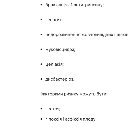
брак альфа-1 антитрипсину;
гепатит;
недорозвинення жовчовивідних шляхів
муковісцидоз;
целіакія;
дисбактеріоз.
Факторами ризику можуть бути:
гестоз;
гіпоксія і асфіксія плоду;