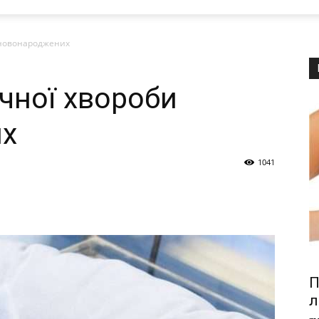
 новонароджених
чної хвороби
их
1041
П
л