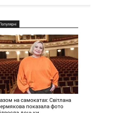
Популярні
азом на самокатах: Світлана
ермякова показала фото
ідросла доньки