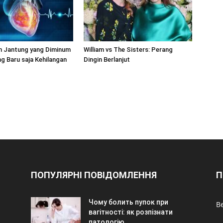
n Jantung yang Diminum
William vs The Sisters: Perang
g Baru saja Kehilangan
Dingin Berlanjut
ПОПУЛЯРНІ ПОВІДОМЛЕННЯ
П
Чому болить пупок при
Be
вагітності: як розпізнати
патологію