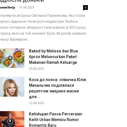
xwelhelp
-
15.08.2025
0
пулярна актриса Світлана Пермякова, яка стала
роко відомою після ролі медсестри Люби в
ткомі «Інтерни» вперше стала мамою в 2012 році.
триса, якої на той момент було 40 років, назвала
оньку Варварою.
Baked by Melissa dan Blue
Apron Meluncurkan Paket
Makanan Ramah Keluarga
29.08.2025
Коса до пояса: співачка Юлія
Михальчик поділилася
рецептом зміцнює маски
для...
12.08.2025
Kehidupan Pasca Perceraian
Keith Urban Memicu Rumor
Romantis Baru