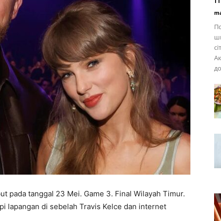
ma
По
ши
сі
Ак
д
but pada tanggal 23 Mei. Game 3. Final Wilayah Timur.
i lapangan di sebelah Travis Kelce dan internet