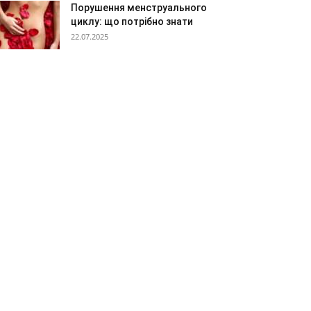
Порушення менструального
циклу: що потрібно знати
22.07.2025