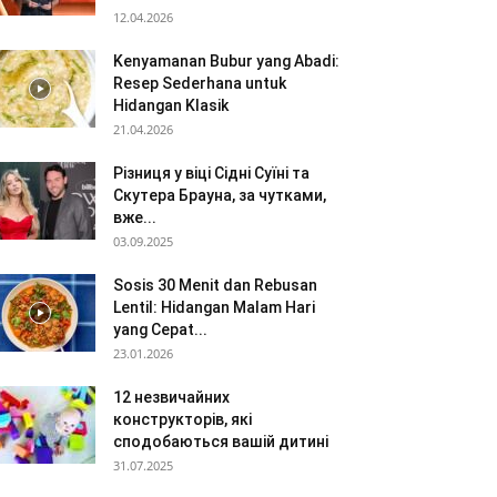
12.04.2026
Kenyamanan Bubur yang Abadi:
Resep Sederhana untuk
Hidangan Klasik
21.04.2026
Різниця у віці Сідні Суїні та
Скутера Брауна, за чутками,
вже...
03.09.2025
Sosis 30 Menit dan Rebusan
Lentil: Hidangan Malam Hari
yang Cepat...
23.01.2026
12 незвичайних
конструкторів, які
сподобаються вашій дитині
31.07.2025