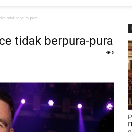
elce tidak berpura-pura
ce tidak berpura-pura
5
Р
П
п