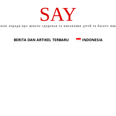
SAY
исні поради про жіноче здоровья та виховання дітей та багато ін
BERITA DAN ARTIKEL TERBARU
INDONESIA