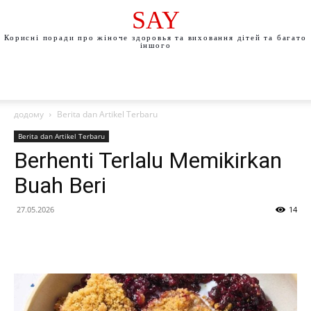
SAY
Корисні поради про жіноче здоровья та виховання дітей та багато
іншого
додому
Berita dan Artikel Terbaru
Berita dan Artikel Terbaru
Berhenti Terlalu Memikirkan
Buah Beri
27.05.2026
14