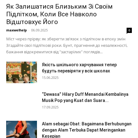
Як Залишатися Близьким Зі Своїм
Підлітком, Коли Все Навколо
Відштовхує Його
maxwelhelp
-
06.09.2025
0
Міст через прірву: як зберегти зв'язок з підлітком в епоху змін
Згадайте свої підліткові роки. Бунт, прагнення до незалежності,
бажання відокремитися від "застарілих" поглядів...
Якість шкільного харчування тепер
будуть перевіряти у всіх школах
15.06.2025
“Dewasa” Hilary Duff Menandai Kembalinya
Musik Pop yang Kuat dan Suara...
17.09.2025
Alam sebagai Obat: Bagaimana Berhubungan
dengan Alam Terbuka Dapat Meringankan
Kesepian