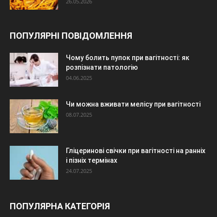
26.05.2026
ПОПУЛЯРНІ ПОВІДОМЛЕННЯ
Чому болить пупок при вагітності: як
розпізнати патологію
04.06.2025
Чи можна вживати мелісу при вагітності
08.07.2025
Гліцеринові свічки при вагітності на ранніх
і пізніх термінах
24.07.2025
ПОПУЛЯРНА КАТЕГОРІЯ