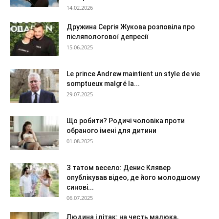
14.02.2026
Дружина Сергія Жукова розповіла про
післяпологової депресії
15.06.2025
Le prince Andrew maintient un style de vie
somptueux malgré la...
29.07.2025
Що робити? Родичі чоловіка проти
обраного імені для дитини
01.08.2025
З татом весело: Денис Клявер
опублікував відео, де його молодшому
синові...
06.07.2025
Людина і літак: на честь малюка,