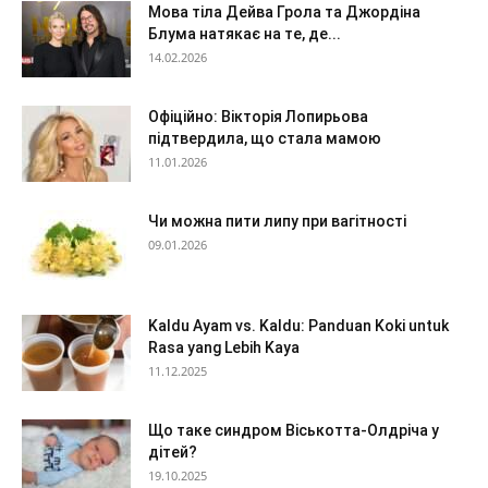
Мова тіла Дейва Грола та Джордіна
Блума натякає на те, де...
14.02.2026
Офіційно: Вікторія Лопирьова
підтвердила, що стала мамою
11.01.2026
Чи можна пити липу при вагітності
09.01.2026
Kaldu Ayam vs. Kaldu: Panduan Koki untuk
Rasa yang Lebih Kaya
11.12.2025
Що таке синдром Віськотта-Олдріча у
дітей?
19.10.2025