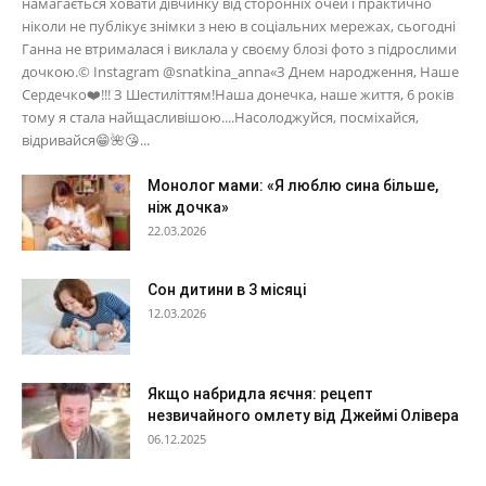
намагається ховати дівчинку від сторонніх очей і практично
ніколи не публікує знімки з нею в соціальних мережах, сьогодні
Ганна не втрималася і виклала у своєму блозі фото з підрослими
дочкою.© Instagram @snatkina_anna«З Днем народження, Наше
Сердечко❤️!!! З Шестиліттям!Наша донечка, наше життя, 6 років
тому я стала найщасливішою....Насолоджуйся, посміхайся,
відривайся😁🌺😘...
Монолог мами: «Я люблю сина більше,
ніж дочка»
22.03.2026
Сон дитини в 3 місяці
12.03.2026
Якщо набридла яєчня: рецепт
незвичайного омлету від Джеймі Олівера
06.12.2025