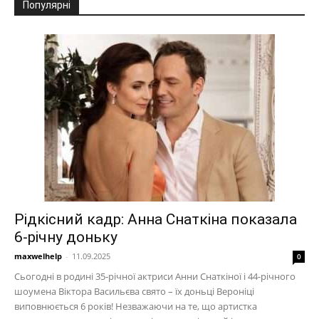
Популярні
Рідкісний кадр: Анна Снаткіна показала
6-річну доньку
maxwelhelp
-
11.09.2025
0
Сьогодні в родині 35-річної актриси Анни Снаткіної і 44-річного
шоумена Віктора Васильєва свято – їх доньці Вероніці
виповнюється 6 років! Незважаючи на те, що артистка