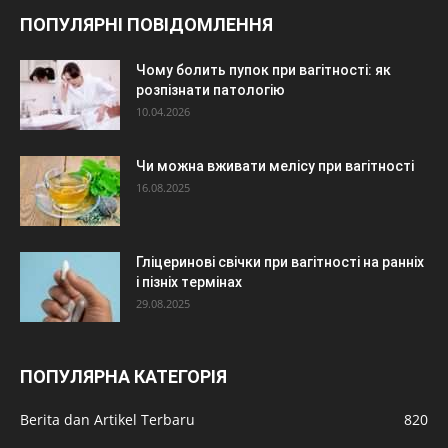
ПОПУЛЯРНІ ПОВІДОМЛЕННЯ
Чому болить пупок при вагітності: як
розпізнати патологію
10.04.2026
Чи можна вживати мелісу при вагітності
16.08.2025
Гліцеринові свічки при вагітності на ранніх
і пізніх термінах
29.08.2025
ПОПУЛЯРНА КАТЕГОРІЯ
Berita dan Artikel Terbaru
820