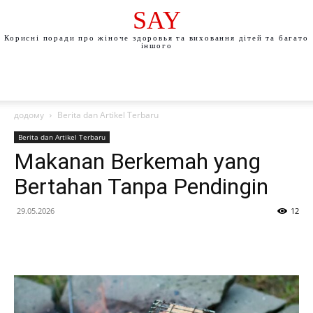
SAY
Корисні поради про жіноче здоровья та виховання дітей та багато
іншого
додому
Berita dan Artikel Terbaru
Berita dan Artikel Terbaru
Makanan Berkemah yang
Bertahan Tanpa Pendingin
29.05.2026
12