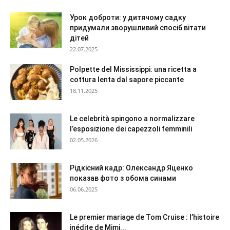
Урок доброти: у дитячому садку
придумали зворушливий спосіб вітати
дітей
22.07.2025
Polpette del Mississippi: una ricetta a
cottura lenta dal sapore piccante
18.11.2025
Le celebrità spingono a normalizzare
l’esposizione dei capezzoli femminili
02.05.2026
Рідкісний кадр: Олександр Яценко
показав фото з обома синами
06.06.2025
Le premier mariage de Tom Cruise : l’histoire
inédite de Mimi...