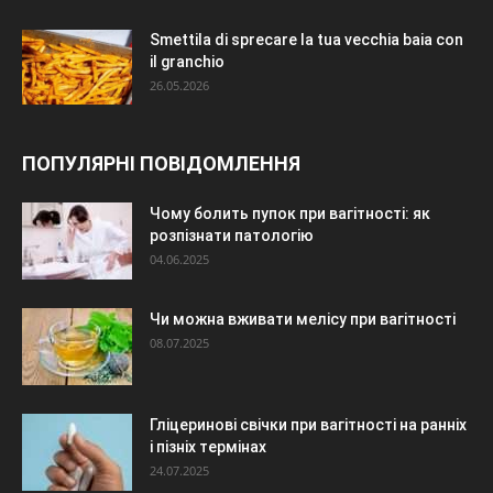
Smettila di sprecare la tua vecchia baia con
il granchio
26.05.2026
ПОПУЛЯРНІ ПОВІДОМЛЕННЯ
Чому болить пупок при вагітності: як
розпізнати патологію
04.06.2025
Чи можна вживати мелісу при вагітності
08.07.2025
Гліцеринові свічки при вагітності на ранніх
і пізніх термінах
24.07.2025