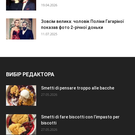
19.04.2026
Зовсім велика: чоловік Поліни Гагаріної
показав фото 2-річної доньки
11.07.2025
ВИБІР РЕДАКТОРА
Smetti di pensare troppo alle bacche
27.05.2026
Smetti di fare biscotti con l’impasto per
biscotti
27.05.2026