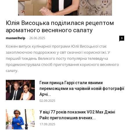
Юлія Висоцька поділилася рецептом
ароматного весняного салату
maxwelhelp
-
26.06.2025
0
Кожен випуск кулінарної програми Юлії Висоцької стає
захоплюючою подорожжю у світ смачної і корисної їжі. У
перший тиждень Великого посту популярна телеведуча
продемонструвала спосіб приготування корисного весняного
салату.
Гени принца Гаррі стали явними
переможцями на чарівній новій фотографії
Арчі...
02.09.2025
У віці 77 років показник VO2 Max Джіні
Райс приголомшив вчених...
17.09.2025