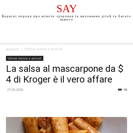
SAY
Корисні поради про жіноче здоровья та виховання дітей та багато
іншого
додому
Ultime notizie e articoli
Ultime notizie e articoli
La salsa al mascarpone da $
4 di Kroger è il vero affare
27.05.2026
16