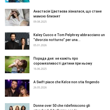
Анастасія Цвєтаєва зізналася, що стане
мамою близнят
09.08.2025
Kaley Cuoco e Tom Pelphrey abbracciano un
“divorzio notturno” per una...
05.01.2026
Порада дня: не кажіть про
соромязливості дитини при ньому
16.06.2025
A Swift piace che Kelce non stia fingendo
26.05.2026
Donne over 50 che ridefiniscono gli