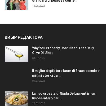
standard di bellezza con le...
15.08.2025
ВИБІР РЕДАКТОРА
Why You Probably Don’t Need That Daily
Olive Oil Shot
04.07.2026
Il miglior depilatore laser di Braun scende ai
minimi storici per...
04.07.2026
La nuova pasta di Giada De Laurentiis: un
limone intero per...
25.02.2026