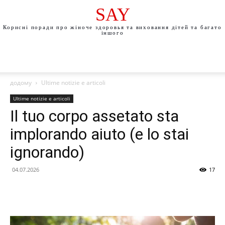
SAY
Корисні поради про жіноче здоровья та виховання дітей та багато
іншого
додому
Ultime notizie e articoli
Ultime notizie e articoli
Il tuo corpo assetato sta
implorando aiuto (e lo stai
ignorando)
04.07.2026
17