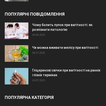
ПОПУЛЯРНІ ПОВІДОМЛЕННЯ
Чому болить пупок при вагітності: як
розпізнати патологію
04.06.2025
Чи можна вживати мелісу при вагітності
08.07.2025
Гліцеринові свічки при вагітності на ранніх
і пізніх термінах
24.07.2025
ПОПУЛЯРНА КАТЕГОРІЯ