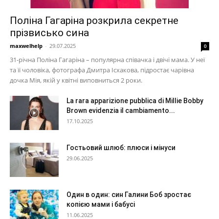
Поліна Гагаріна розкрила секретне
прізвисько сина
maxwelhelp
-
29.07.2025
0
31-річна Поліна Гагаріна – популярна співачка і двічі мама. У неї
та її чоловіка, фотографа Дмитра Ісхакова, підростає чарівна
дочка Мія, якій у квітні виповниться 2 роки.
La rara apparizione pubblica di Millie Bobby
Brown evidenzia il cambiamento...
17.10.2025
Гостьовий шлюб: плюси і мінуси
29.06.2025
Один в один: син Галини Боб зростає
копією мами і бабусі
11.06.2025