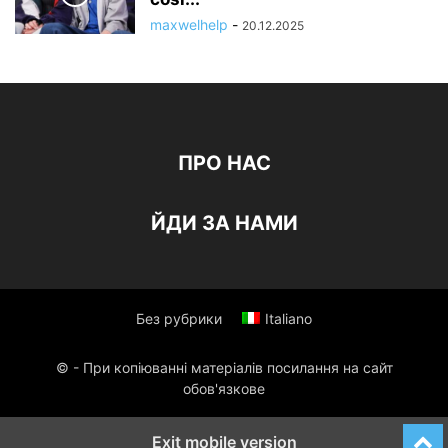
maxwelhelp
-
20.12.2025
ПРО НАС
ЙДИ ЗА НАМИ
Без рубрики
Italiano
© - При копіюванні матеріалів посилання на сайт
обов'язкове
Exit mobile version