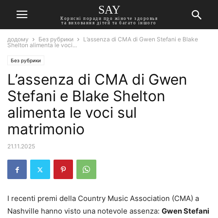
SAY
Корисні поради про жіноче здоровья
та виховання дітей та багато іншого
додому
Без рубрики
L’assenza di CMA di Gwen Stefani e Blake
Shelton alimenta le voci...
Без рубрики
L’assenza di CMA di Gwen
Stefani e Blake Shelton
alimenta le voci sul
matrimonio
21.11.2025
I recenti premi della Country Music Association (CMA) a
Nashville hanno visto una notevole assenza:
Gwen Stefani