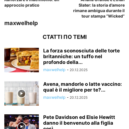
approccio pratico
Slater: la storia d’amore
rimane ambigua durante il
tour stampa “Wicked”
maxwelhelp
СТАТТІ ПО ТЕМІ
La forza sconosciuta delle torte
britanniche: un tuffo nel
profondo della...
maxwelhelp
-
20.12.2025
Avena, mandorle o latte vaccino:
qual è il migliore per te?...
maxwelhelp
-
20.12.2025
Pete Davidson ed Elsie Hewitt
danno il benvenuto alla figlia
così...