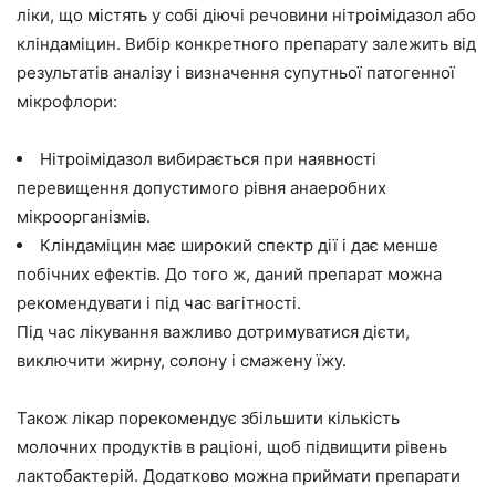
ліки, що містять у собі діючі речовини нітроімідазол або
кліндаміцин. Вибір конкретного препарату залежить від
результатів аналізу і визначення супутньої патогенної
мікрофлори:
Нітроімідазол вибирається при наявності
перевищення допустимого рівня анаеробних
мікроорганізмів.
Кліндаміцин має широкий спектр дії і дає менше
побічних ефектів. До того ж, даний препарат можна
рекомендувати і під час вагітності.
Під час лікування важливо дотримуватися дієти,
виключити жирну, солону і смажену їжу.
Також лікар порекомендує збільшити кількість
молочних продуктів в раціоні, щоб підвищити рівень
лактобактерій. Додатково можна приймати препарати