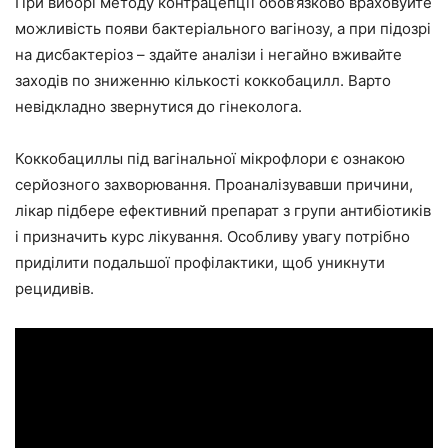
При виборі методу контрацепції обов’язково враховуйте
можливість появи бактеріального вагінозу, а при підозрі
на дисбактеріоз – здайте аналізи і негайно вживайте
заходів по зниженню кількості коккобацилл. Варто
невідкладно звернутися до гінеколога.
Коккобациллы під вагінальної мікрофлори є ознакою
серйозного захворювання. Проаналізувавши причини,
лікар підбере ефективний препарат з групи антибіотиків
і призначить курс лікування. Особливу увагу потрібно
приділити подальшої профілактики, щоб уникнути
рецидивів.