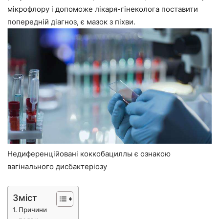
мікрофлору і допоможе лікаря-гінеколога поставити
попередній діагноз, є мазок з піхви.
Недиференційовані коккобациллы є ознакою
вагінального дисбактеріозу
Зміст
Причини