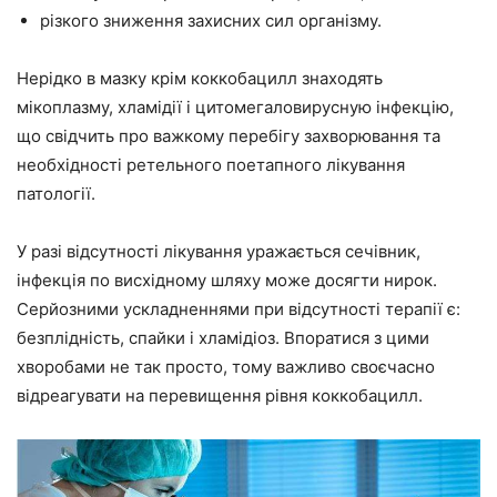
різкого зниження захисних сил організму.
Нерідко в мазку крім коккобацилл знаходять
мікоплазму, хламідії і цитомегаловирусную інфекцію,
що свідчить про важкому перебігу захворювання та
необхідності ретельного поетапного лікування
патології.
У разі відсутності лікування уражається сечівник,
інфекція по висхідному шляху може досягти нирок.
Серйозними ускладненнями при відсутності терапії є:
безплідність, спайки і хламідіоз. Впоратися з цими
хворобами не так просто, тому важливо своєчасно
відреагувати на перевищення рівня коккобацилл.