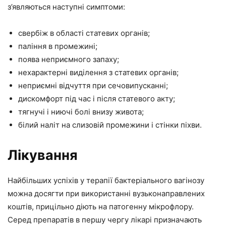
з’являються наступні симптоми:
свербіж в області статевих органів;
паління в промежині;
поява неприємного запаху;
нехарактерні виділення з статевих органів;
неприємні відчуття при сечовипусканні;
дискомфорт під час і після статевого акту;
тягнучі і ниючі болі внизу живота;
білий наліт на слизовій промежини і стінки піхви.
Лікування
Найбільших успіхів у терапії бактеріального вагінозу
можна досягти при використанні вузьконаправлених
коштів, прицільно діють на патогенну мікрофлору.
Серед препаратів в першу чергу лікарі призначають