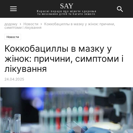
SAY
Корисні поради про жіноче здоровья
та виховання дітей та багато іншого
додому
Новости
Коккобациллы в мазку у жінок: причини,
симптоми і лікування
Новости
Коккобациллы в мазку у
жінок: причини, симптоми і
лікування
24.04.2025