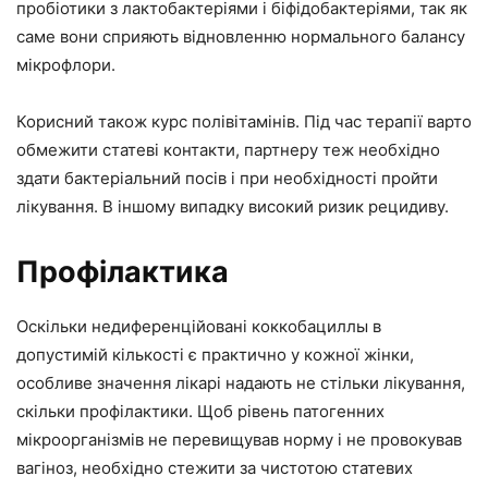
пробіотики з лактобактеріями і біфідобактеріями, так як
саме вони сприяють відновленню нормального балансу
мікрофлори.
Корисний також курс полівітамінів. Під час терапії варто
обмежити статеві контакти, партнеру теж необхідно
здати бактеріальний посів і при необхідності пройти
лікування. В іншому випадку високий ризик рецидиву.
Профілактика
Оскільки недиференційовані коккобациллы в
допустимій кількості є практично у кожної жінки,
особливе значення лікарі надають не стільки лікування,
скільки профілактики. Щоб рівень патогенних
мікроорганізмів не перевищував норму і не провокував
вагіноз, необхідно стежити за чистотою статевих