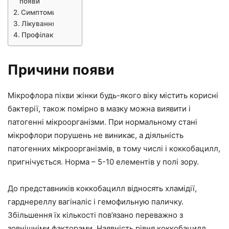
появи
Симптоми
Лікування
Профілактика
Причини появи
Мікрофлора піхви жінки будь-якого віку містить корисні
бактерії, також помірно в мазку можна виявити і
патогенні мікроорганізми. При нормальному стані
мікрофлори порушень не виникає, а діяльність
патогенних мікроорганізмів, в тому числі і коккобацилл,
пригнічується. Норма – 5-10 елементів у полі зору.
До представників коккобацилл відносять хламідії,
гарднереллу вагіналіс і гемофильную паличку.
Збільшення їх кількості пов’язано переважно з
зовнішніми факторами. Наявність рівня коккобацилл