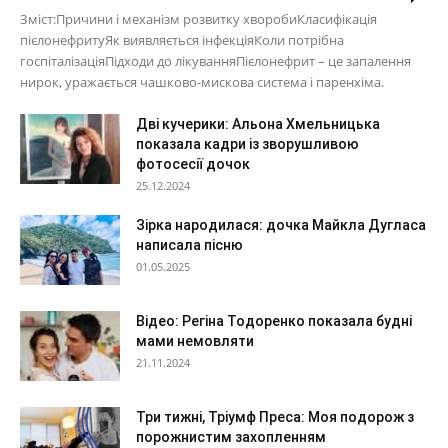
Зміст:Причини і механізм розвитку хворобиКласифікація
пієлонефритуЯк виявляється інфекціяКоли потрібна
госпіталізаціяПідходи до лікуванняПієлонефрит – це запалення
нирок, уражається чашково-мискова система і паренхіма.
Дві кучерики: Альона Хмельницька
показала кадри із зворушливою
фотосесії дочок
25.12.2024
Зірка народилася: дочка Майкла Дугласа
написала пісню
01.05.2025
Відео: Регіна Тодоренко показала будні
мами немовляти
21.11.2024
Три тижні, Тріумф Преса: Моя подорож з
порожнистим захопленням