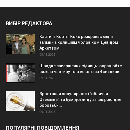
ВИБІР РЕДАКТОРА
Кастинг Кортні Кокс розкриває міцні
зв’язки з колишнім чоловіком Девідом
Аркеттом
09.11.2025
Швидке завершення сідниць: опрацюйте
нижню частину тіла всього за 4 хвилини
09.11.2025
Зростання популярності “обличчя
Оземпіка” та бум догляду за шкірою для
боротьби...
09.11.2025
ПОПУЛЯРНІ ПОВІДОМЛЕННЯ