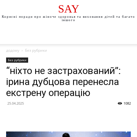
SAY
Корисні поради про жіноче здоровья та виховання дітей та багато
іншого
додому
Без рубрики
Без рубрики
“ніхто не застрахований”:
ірина дубцова перенесла
екстрену операцію
25.04.2025
1082