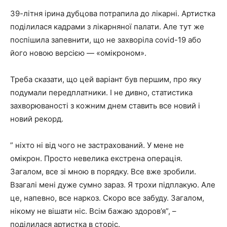
39-літня ірина дубцова потрапила до лікарні. Артистка
поділилася кадрами з лікарняної палати. Але тут же
поспішила запевнити, що не захворіла covid-19 або
його новою версією — «омікроном».
Треба сказати, що цей варіант був першим, про яку
подумали передплатники. І не дивно, статистика
захворюваності з кожним днем ставить все новий і
новий рекорд.
” ніхто ні від чого не застрахований. У мене не
омікрон. Просто невелика екстрена операція.
Загалом, все зі мною в порядку. Все вже зробили.
Взагалі мені дуже сумно зараз. Я трохи підплакую. Але
це, напевно, все наркоз. Скоро все забуду. Загалом,
нікому не вішати ніс. Всім бажаю здоров’я”, –
поділилася артистка в сторіс.