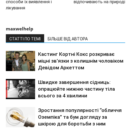
способи їх виявлення і
відпочивають на природі
лікування
maxwelhelp
СТАТТІ ПО ТЕМІ
БІЛЬШЕ ВІД АВТОРА
Кастинг Кортні Кокс розкриває
міцні зв’язки з колишнім чоловіком
Девідом Аркеттом
Швидке завершення сідниць:
опрацюйте нижню частину тіла
всього за 4 хвилини
Зростання популярності “обличчя
Оземпіка” та бум догляду за
шкірою для боротьби з ним