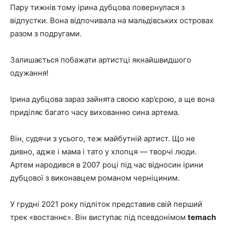
Пару тижнів тому ірина дубцова повернулася з
відпустки. Вона відпочивала на мальдівських островах
разом з подругами.
Залишається побажати артистці якнайшвидшого
одужання!
Ірина дубцова зараз зайнята своєю кар’єрою, а ще вона
приділяє багато часу вихованню сина артема.
Він, судячи з усього, теж майбутній артист. Що не
дивно, адже і мама і тато у хлопця — творчі люди.
Артем народився в 2007 році під час відносин ірини
дубцової з виконавцем романом черніциним.
У грудні 2021 року підліток представив свій перший
трек «востаннє». Він виступає під псевдонімом
temach