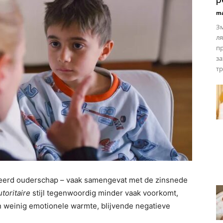
ma
Зм
ля
пр
з
тр
aseerd ouderschap – vaak samengevat met de zinsnede
utoritaire
stijl tegenwoordig minder vaak voorkomt,
n weinig emotionele warmte, blijvende negatieve