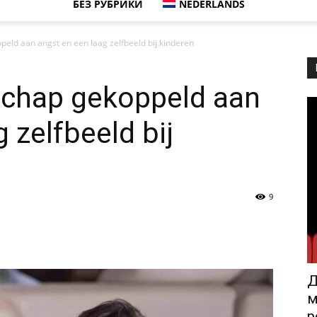
БЕЗ РУБРИКИ
NEDERLANDS
peld aan angst en een laag zelfbeeld bij kinderen
schap gekoppeld aan
 zelfbeeld bij
9
Д
м
р