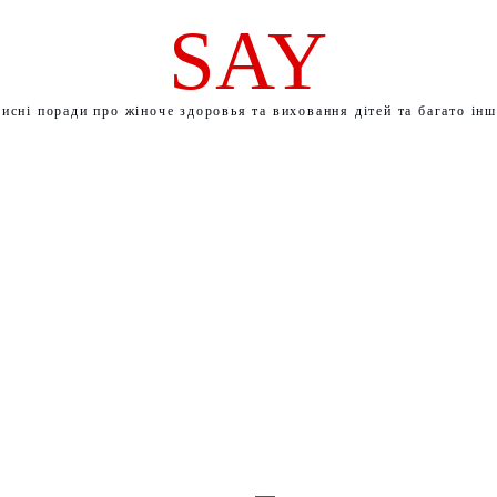
SAY
исні поради про жіноче здоровья та виховання дітей та багато ін