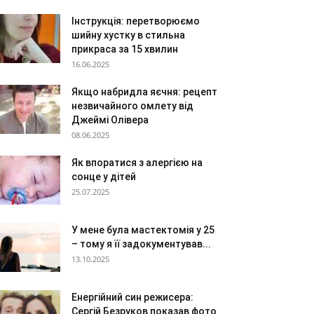
Інструкція: перетворюємо
шийну хустку в стильна
прикраса за 15 хвилин
16.06.2025
Якщо набридла яєчня: рецепт
незвичайного омлету від
Джеймі Олівера
08.06.2025
Як впоратися з алергією на
сонце у дітей
25.07.2025
У мене була мастектомія у 25
– тому я її задокументував...
13.10.2025
Енергійний син режисера:
Сергій Безруков показав фото