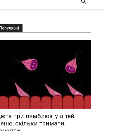
Популярні
ієта при лямбліозі у дітей:
еню, скільки тримати,
ецепти