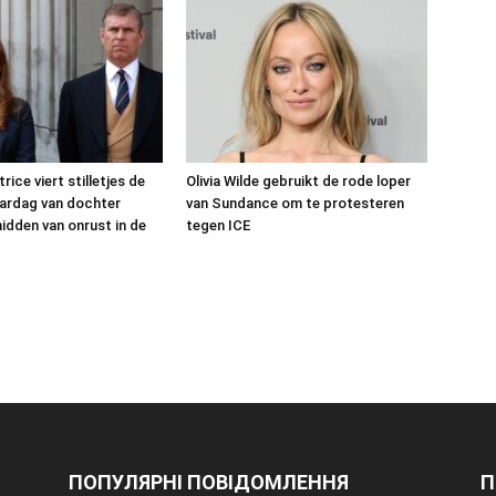
rice viert stilletjes de
Olivia Wilde gebruikt de rode loper
aardag van dochter
van Sundance om te protesteren
idden van onrust in de
tegen ICE
ПОПУЛЯРНІ ПОВІДОМЛЕННЯ
П