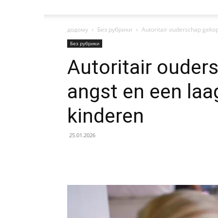
додому
Без рубрики
Autoritair ouderschap gekop
Без рубрики
Autoritair ouder
angst en een laag
kinderen
25.01.2026