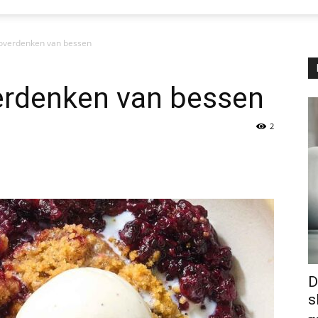
 overdenken van bessen
erdenken van bessen
2
D
s