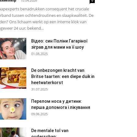
xwelhelp
-
10.04.2026
0
aapexperts benadrukken consequent het cruciale
rband tussen ochtendroutines en slaapkwaliteit. De
den? Ons lichaam werkt op een interne klok van
geveer 24 uur, bekend...
Відео: син Поліни Гагаріної
зіграв для мами на її шоу
01.08.2025
De onbezongen kracht van
Britse taarten: een diepe duik in
heetwaterkorst
31.07.2025
Перелом носа у дитини:
перша допомога і лікування
09.06.2025
De mentale tol van
ouderschap: