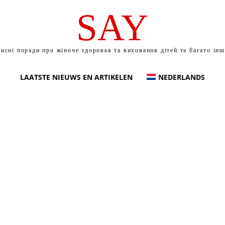
SAY
исні поради про жіноче здоровья та виховання дітей та багато ін
LAATSTE NIEUWS EN ARTIKELEN
NEDERLANDS