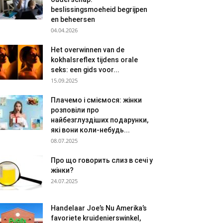
beslissingsmoeheid begrijpen
en beheersen
04.04.2026
Het overwinnen van de
kokhalsreflex tijdens orale
seks: een gids voor...
15.09.2025
Плачемо і сміємося: жінки
розповіли про
найбезглуздіших подарунки,
які вони коли-небудь...
08.07.2025
Про що говорить слиз в сечі у
жінки?
24.07.2025
Handelaar Joe’s Nu Amerika’s
favoriete kruidenierswinkel,