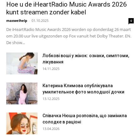
Hoe u de iHeartRadio Music Awards 2026
kunt streamen zonder kabel
maxwelhelp
-
01.10.2025
0
De iHeartRadio Music Awards 2026 worden op donderdag 26 maart
om 20.00 uur live uitgezonden op Fox vanuit het Dolby Theater. EN.
De show...
Лобкові воші у жінок: ознаки, симптоми,
лікування
14.11.2025
Катерина Климова опублікувала
умилительное фото молодшої дочки
13.12.2025
Співачка Нюша розповіла, що замінила
солодке в раціоні
13.04.2026