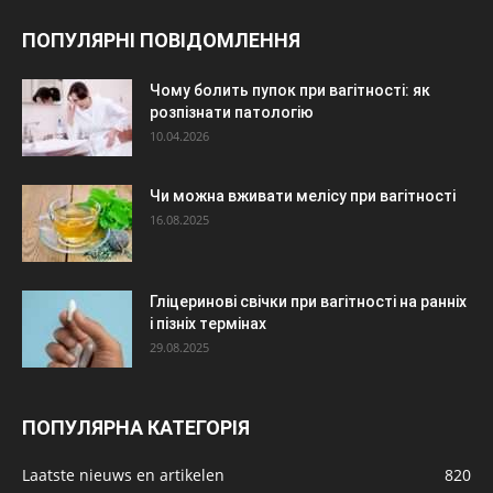
ПОПУЛЯРНІ ПОВІДОМЛЕННЯ
Чому болить пупок при вагітності: як
розпізнати патологію
10.04.2026
Чи можна вживати мелісу при вагітності
16.08.2025
Гліцеринові свічки при вагітності на ранніх
і пізніх термінах
29.08.2025
ПОПУЛЯРНА КАТЕГОРІЯ
Laatste nieuws en artikelen
820