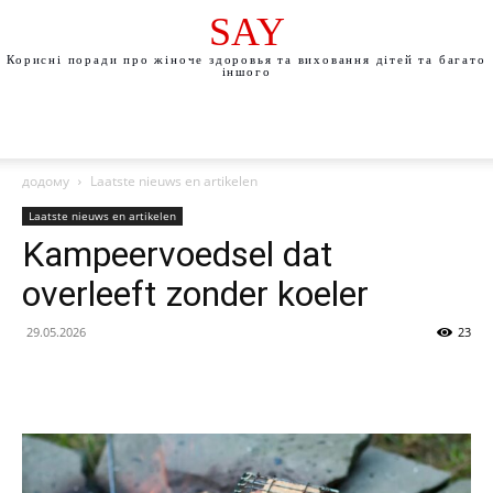
SAY
Корисні поради про жіноче здоровья та виховання дітей та багато
іншого
додому
Laatste nieuws en artikelen
Laatste nieuws en artikelen
Kampeervoedsel dat
overleeft zonder koeler
29.05.2026
23