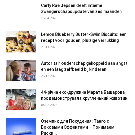
Carly Rae Jepsen deelt intieme
zwangerschapsupdate van zes maanden
15.04.2026
Lemon Blueberry Butter-Swim Biscuits: een
recept voor gouden, pluizige verrukking
21.11.2025
Autoritair ouderschap gekoppeld aan angst
en een laag zelfbeeld bij kinderen
26.12.2025
44-річна екс-дружина Марата Башарова
продемонструвала кругленький животик
04.02.2026
Оземпик для Похудения: Танго с
Боковыми Эффектами – Понимаем
Риски...