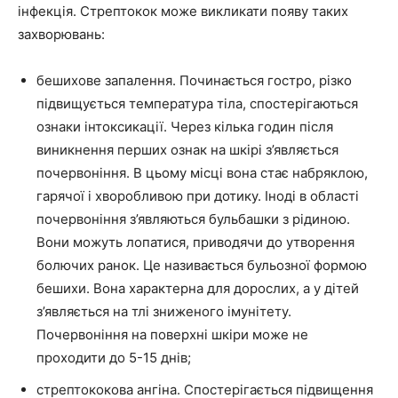
інфекція. Стрептокок може викликати появу таких
захворювань:
бешихове запалення. Починається гостро, різко
підвищується температура тіла, спостерігаються
ознаки інтоксикації. Через кілька годин після
виникнення перших ознак на шкірі з’являється
почервоніння. В цьому місці вона стає набряклою,
гарячої і хворобливою при дотику. Іноді в області
почервоніння з’являються бульбашки з рідиною.
Вони можуть лопатися, приводячи до утворення
болючих ранок. Це називається бульозної формою
бешихи. Вона характерна для дорослих, а у дітей
з’являється на тлі зниженого імунітету.
Почервоніння на поверхні шкіри може не
проходити до 5-15 днів;
стрептококова ангіна. Спостерігається підвищення