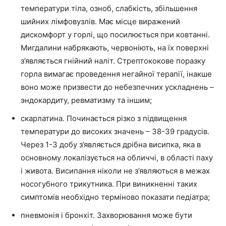
температури тіла, озноб, слабкість, збільшення
шийних лімфовузлів. Має місце виражений
дискомфорт у горлі, що посилюється при ковтанні.
Мигдалини набрякають, червоніють, на їх поверхні
з’являється гнійний наліт. Стрептококове поразку
горла вимагає проведення негайної терапії, інакше
воно може призвести до небезпечних ускладнень –
эндокардиту, ревматизму та іншим;
скарлатина. Починається різко з підвищення
температури до високих значень – 38-39 градусів.
Через 1-3 добу з’являється дрібна висипка, яка в
основному локалізується на обличчі, в області паху
і живота. Висипання ніколи не з’являються в межах
носогубного трикутника. При виникненні таких
симптомів необхідно терміново показати педіатра;
пневмонія і бронхіт. Захворювання може бути