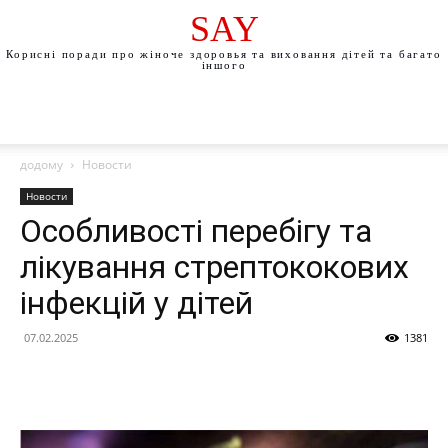
SAY
Корисні поради про жіноче здоровья та виховання дітей та багато
іншого
додому
Новости
Новости
Особливості перебігу та
лікування стрептококових
інфекцій у дітей
07.02.2025
1381