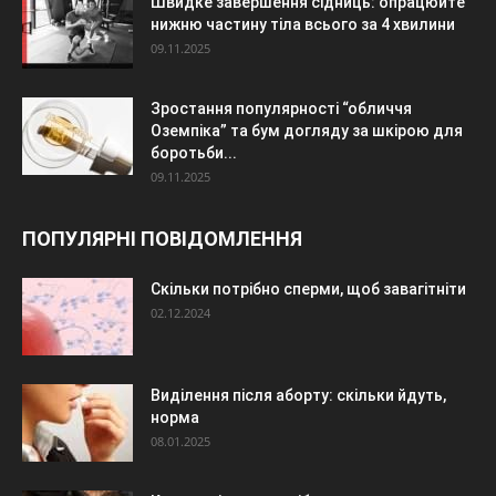
Швидке завершення сідниць: опрацюйте
нижню частину тіла всього за 4 хвилини
09.11.2025
Зростання популярності “обличчя
Оземпіка” та бум догляду за шкірою для
боротьби...
09.11.2025
ПОПУЛЯРНІ ПОВІДОМЛЕННЯ
Скільки потрібно сперми, щоб завагітніти
02.12.2024
Виділення після аборту: скільки йдуть,
норма
08.01.2025