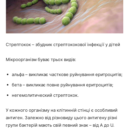
Стрептокок – збудник стрептококової інфекції у дітей
Мікроорганізм буває трьох видів:
альфа – викликає часткове руйнування еритроцитів;
бета – викликає повне руйнування еритроцитів;
негемолитический стрептокок.
У кожного організму на клітинній стінці є особливий
антиген. Залежно від різновиду цього антигену різні
групи бактерій мають свій певний знак – від A до U.