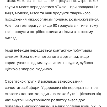
Також можливі й інші шляхи інфікування. Стрептокок
групи A може передаватися з їжею – при попаданні в
яйця, молоко, м’ясо та інші продукти тваринного
походження мікроорганізм починає розмножуватися.
Але при температурі вище 60 градусів він гине, тому
такі продукти потрібно вживати тільки в готовому
вигляді.
Іноді інфекція передається контактно-побутовим
шляхом. Вона може потрапити в організм, якщо
користуватися одним рушником, посудом, зубною
щіткою з хворою людиною.
Стрептокок групи B викликає захворювання
сечостатевої сфери. У дорослих він передається при
статевих контактах, а дитина може бути інфікована під
час внутрішньоутробного розвитку внаслідок
попадання мікроорганізму в навколоплідні води. Якщо