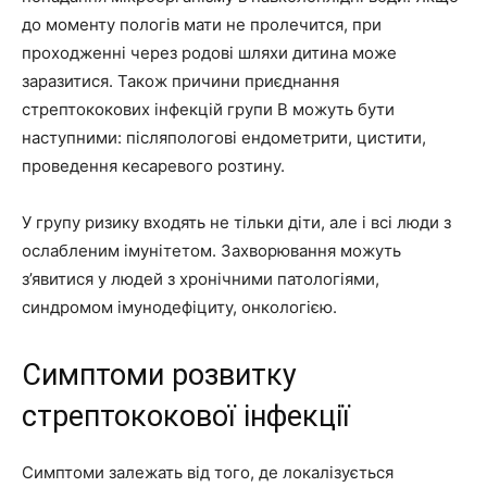
до моменту пологів мати не пролечится, при
проходженні через родові шляхи дитина може
заразитися. Також причини приєднання
стрептококових інфекцій групи B можуть бути
наступними: післяпологові ендометрити, цистити,
проведення кесаревого розтину.
У групу ризику входять не тільки діти, але і всі люди з
ослабленим імунітетом. Захворювання можуть
з’явитися у людей з хронічними патологіями,
синдромом імунодефіциту, онкологією.
Симптоми розвитку
стрептококової інфекції
Симптоми залежать від того, де локалізується