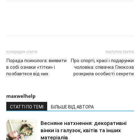
попередня стаття
наступна стаття
Порада психолога: виявити
Про спорті, красі і подарунки
в собі ознаки «тітки» і
чоловіка: співачка Глюкоза
позбавтеся від них
розкрила особисті секрети
maxwelhelp
СТАТТІ ПО ТЕМІ
БІЛЬШЕ ВІД АВТОРА
Весняне натхнення: декоративні
вінки із галузок, квітів та інших
матеріалів