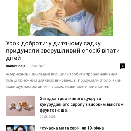
Урок доброти: у дитячому садку
придумали зворушливий спосіб вітати
дітей
maxwelhelp
-
22.07.2025
0
Американські викладачі вирішили зробити процес навчання
більш приємним для своїх вихованців і придумали спосіб, який
підвищує настрій дітям – а саме, незвичайне привітання.
Загадка тростинного цукру та
кукурудзяного сиропу з високим вмістом
фруктози: що...
29.03.2025
«сучасна мата харі»: як 19-річна