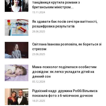
танцівниця крутила романи з
британським міністром...
15.11.2024
Як здавати бак посів сечі при вагітності,
розшифровка результатів
28.06.2025
Світлана Іванова розповіла, як бореться зі
стресом
23.06.2025
Мама-психолог поділилася особистим
досвідом: як легко укладати дітей на
денний сон
05.12.2024
Рідкісний кадр: дружина Роббі Вільямса
показала фото з 6-місячною дочкою
18.01.2025