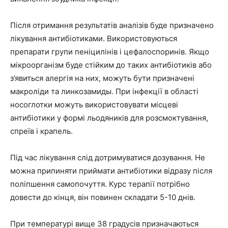
Після отримання результатів аналізів буде призначено
лікування антибіотиками. Використовуються
препарати групи пеніцилінів і цефалоспоринів. Якщо
мікроорганізм буде стійким до таких антибіотиків або
з’явиться алергія на них, можуть бути призначені
макроліди та линкозамиды. При інфекції в області
носоглотки можуть використовувати місцеві
антибіотики у формі льодяників для розсмоктування,
спреїв і крапель.
Під час лікування слід дотримуватися дозування. Не
можна припиняти приймати антибіотики відразу після
поліпшення самопочуття. Курс терапії потрібно
довести до кінця, він повинен складати 5-10 днів.
При температурі вище 38 градусів призначаються