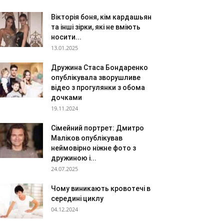
Вікторія боня, кім кардашьян
та інші зірки, які не вміють
носити...
13.01.2025
Дружина Стаса Бондаренко
опублікувала зворушливе
відео з прогулянки з обома
дочками
19.11.2024
Сімейний портрет: Дмитро
Маліков опублікував
неймовірно ніжне фото з
дружиною і...
24.07.2025
Чому виникають кровотечі в
середині циклу
04.12.2024