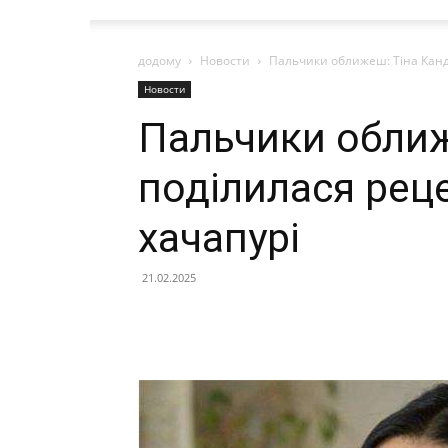
додому
Новости
Пальчики оближеш: Тіна Канд
Новости
Пальчики оближ
поділилася рец
хачапурі
21.02.2025