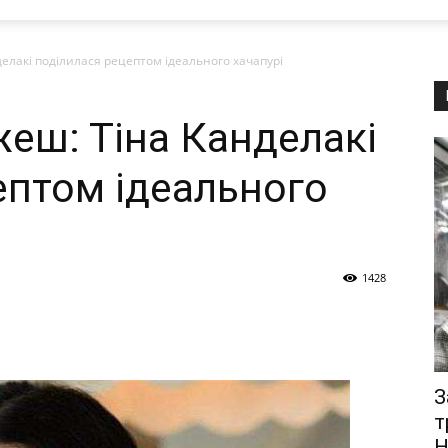
елакі поділилася рецептом ідеального хачапурі
еш: Тіна Канделакі
ептом ідеального
1428
З
т
Н