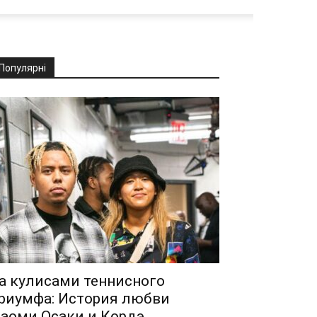
Популярні
а кулисами теннисного
риумфа: История любви
аоми Осаки и Кордэ