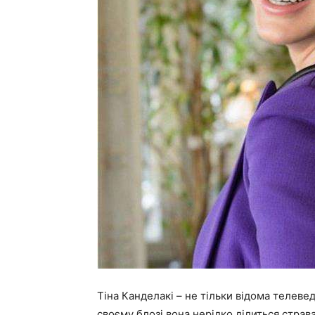
Тіна Канделакі – не тільки відома телевед
своєму блозі вона нерідко ділиться страв