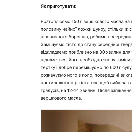
Як приготувати:
Розтоплюємо 150 г вершкового масла на п
половину чайної ложки цукру, стільки ж со
пшеничного борошна, робимо посередині 
Замішуємо тісто до стану середньої твердо
відкладаємо приблизно на 30 хвилин для то
підніметься, його необхідно знову заміси
тертку і добре перемішуємо по 600 г сулу
розкачуємо його в коло, посередині викла
протилежні кінці тіста так, щоб вийшла т
градусів, на 12-14 хвилин. Після запіканн
вершкового масла. ⠀