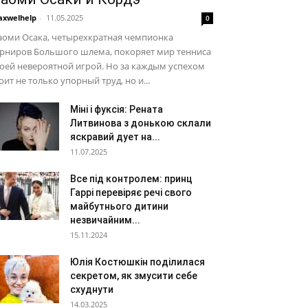
xwelhelp
-
11.05.2025
0
аоми Осака, четырехкратная чемпионка
урниров Большого шлема, покоряет мир тенниса
оей невероятной игрой. Но за каждым успехом
оит не только упорный труд, но и...
Міні і фуксія: Рената
Литвинова з донькою склали
яскравий дует на...
11.07.2025
Все під контролем: принц
Гаррі перевіряє речі свого
майбутнього дитини
незвичайним...
15.11.2024
Юлія Костюшкін поділилася
секретом, як змусити себе
схуднути
14.03.2025