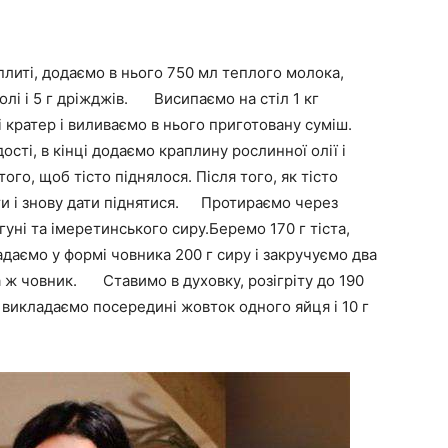
литі, додаємо в нього 750 мл теплого молока,
лі і 5 г дріжджів. ⠀⠀Висипаємо на стіл 1 кг
кратер і виливаємо в нього приготовану суміш.
сті, в кінці додаємо краплину рослинної олії і
го, щоб тісто піднялося. Після того, як тісто
ти і знову дати піднятися.⠀⠀Протираємо через
гуні та імеретинського сиру.Беремо 170 г тіста,
даємо у формі човника 200 г сиру і закручуємо два
а ж човник. ⠀⠀Ставимо в духовку, розігріту до 190
я викладаємо посередині жовток одного яйця і 10 г