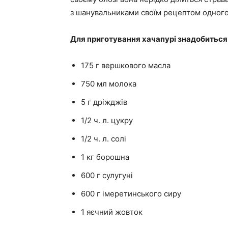
з шанувальниками своїм рецептом одного 
Для приготування хачапурі знадобиться
175 г вершкового масла
750 мл молока
5 г дріжджів
1/2 ч. л. цукру
1/2 ч. л. солі
1 кг борошна
600 г сулугуні
600 г імеретинського сиру
1 яєчний жовток