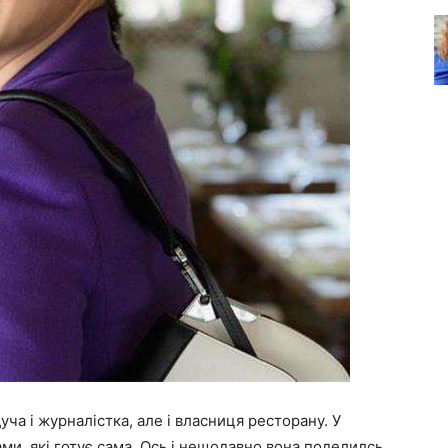
уча і журналістка, але і власниця ресторану. У
ами, які готує сама. Ось і нещодавно вона поделилсь