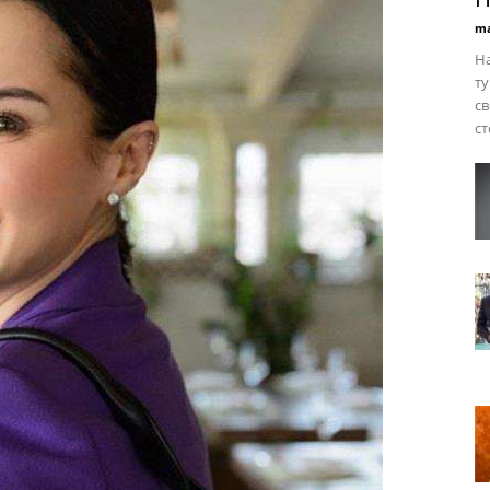
ma
Н
т
св
ст