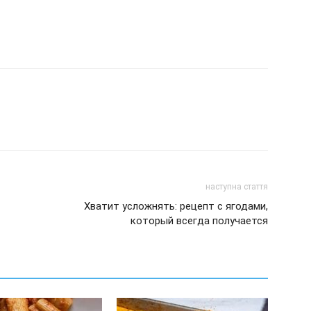
наступна стаття
Хватит усложнять: рецепт с ягодами,
который всегда получается