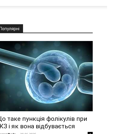
Популярні
о таке пункція фолікулів при
КЗ і як вона відбувається