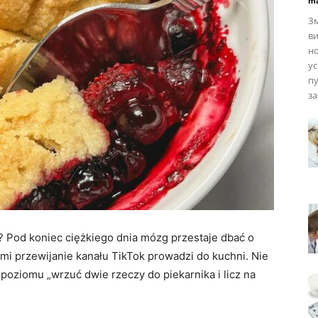
ma
Зм
ви
но
ус
пу
за
u? Pod koniec ciężkiego dnia mózg przestaje dbać o
ami przewijanie kanału TikTok prowadzi do kuchni. Nie
poziomu „wrzuć dwie rzeczy do piekarnika i licz na