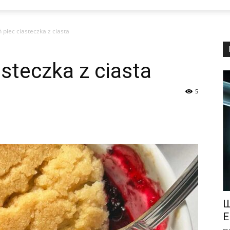
 piec ciasteczka z ciasta
asteczka z ciasta
5
Щ
Е