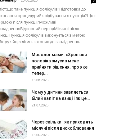
xwelhelp
-
20.06.2025
0
іст:Що таке пункція фолікулів?Підготовка до
конання процедуриЯк відбувається пункція?Що є
рмою після пункції?Можливі
кладненняВідновний періодМісячні після
нкціїПункція фолікулів виконується з метою
бору яйцеклітин, готових до запліднення.
Монолог мами: «Хропіння
чоловіка змусив мене
прийняти рішення, про яке
тепер...
13.08.2025
Чому у дитини зявляється
білий наліт на язиці і як це...
21.07.2025
Через скільки і як приходять
місячні після вискоблювання
13.06.2025