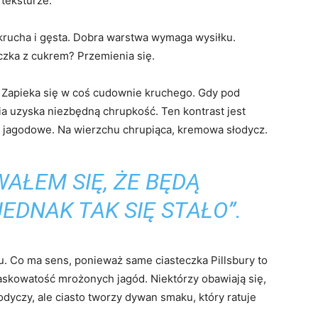
 teksturze.
krucha i gęsta. Dobra warstwa wymaga wysiłku.
eczka z cukrem? Przemienia się.
. Zapieka się w coś cudownie kruchego. Gdy pod
ia uzyska niezbędną chrupkość. Ten kontrast jest
 jagodowe. Na wierzchu chrupiąca, kremowa słodycz.
WAŁEM SIĘ, ŻE BĘDĄ
EDNAK TAK SIĘ STAŁO”.
 Co ma sens, ponieważ same ciasteczka Pillsbury to
kowatość mrożonych jagód. Niektórzy obawiają się,
yczy, ale ciasto tworzy dywan smaku, który ratuje