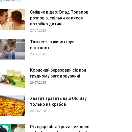
Смішне відео: Влад Топалов
розповів, скільки колясок
потрібно дитині
27.07.2025
Тяжкість в животі при
вагітності
20.06.2025
Корисний березовий сік при
грудному вигодовуванні
29.07.2025
Хватит тратить ваш Old Bay
только на крабов
26.05.2026
Przegląd ubrań poza sezonem: