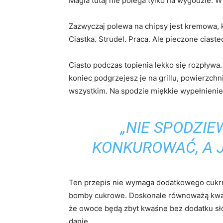
Magia tutaj nie polega tylko na wygodzie. W
Zazwyczaj polewa na chipsy jest kremowa, 
Ciastka. Strudel. Praca. Ale pieczone ciast
Ciasto podczas topienia lekko się rozpływa
koniec podgrzejesz je na grillu, powierzchn
wszystkim. Na spodzie miękkie wypełnienie
„NIE SPODZIE
KONKUROWAĆ, A J
Ten przepis nie wymaga dodatkowego cukru.
bomby cukrowe. Doskonale równoważą kwas
że owoce będą zbyt kwaśne bez dodatku słod
danie.