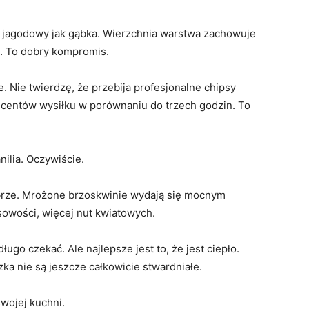
ok jagodowy jak gąbka. Wierzchnia warstwa zachowuje
ć. To dobry kompromis.
. Nie twierdzę, że przebija profesjonalne chipsy
50 centów wysiłku w porównaniu do trzech godzin. To
ilia. Oczywiście.
obrze. Mrożone brzoskwinie wydają się mocnym
owości, więcej nut kwiatowych.
ugo czekać. Ale najlepsze jest to, że jest ciepło.
ka nie są jeszcze całkowicie stwardniałe.
wojej kuchni.