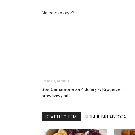
Na co czekasz?
попередня стаття
Sos Carnaraone za 4 dolary w Krogerze:
prawdziwy hit
СТАТТІ ПО ТЕМІ
БІЛЬШЕ ВІД АВТОРА