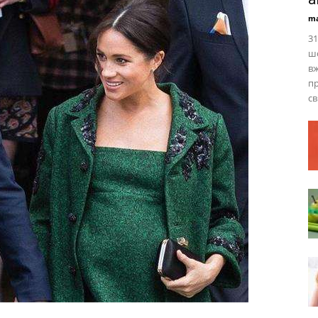
ma
31
шо
вж
пр
св