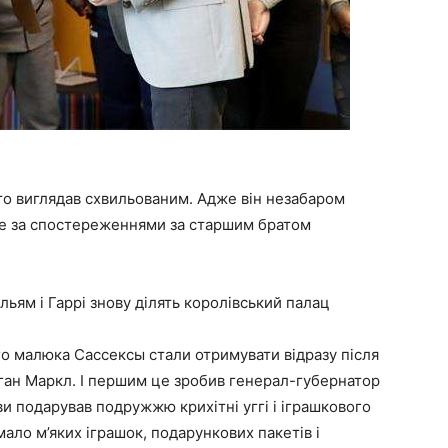
ато виглядав схвильованим. Адже він незабаром
лише за спостереженнями за старшим братом
льям і Гаррі знову ділять королівський палац
о малюка Сассексы стали отримувати відразу після
ган Маркл. І першим це зробив генерал-губернатор
ви подарував подружжю крихітні уггі і іграшкового
мало м’яких іграшок, подарункових пакетів і