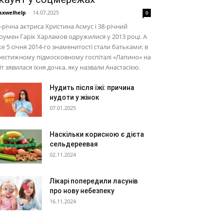
xwelhelp
-
14.07.2025
0
-річна актриса Христина Асмус і 38-річний
умен Гарік Харламов одружилися у 2013 році. А
е 5 січня 2014-го знаменитості стали батьками: в
естижному підмосковному госпіталі «Лапино» на
іт зявилася їхня дочка, яку назвали Анастасією.
Нудить після їжі: причина
нудоти у жінок
07.01.2025
Наскільки корисною є дієта
сельдереевая
02.11.2024
Лікарі попередили ласунів
про нову небезпеку
16.11.2024