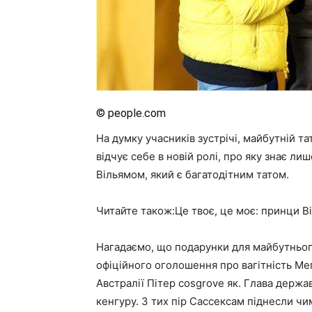
© people.com
На думку учасників зустрічі, майбутній т
відчує себе в новій ролі, про яку знає 
Вільямом, який є багатодітним татом.
Читайте також:Це твоє, це моє: принци Ві
Нагадаємо, що подарунки для майбутньог
офіційного оголошення про вагітність Ме
Австралії Пітер cosgrove як. Глава держа
кенгуру. З тих пір Сассексам піднесли чи