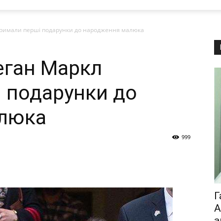
отримали перші подарунки до народження малюка
Меган Маркл
 подарунки до
люка
999
Г
А
а