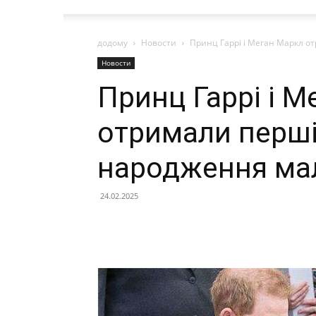
додому
Новости
Принц Гаррі і Меган Маркл 
Новости
Принц Гаррі і 
отримали перші
народження ма
24.02.2025