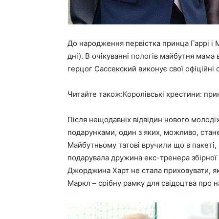
До народження первістка принца Гаррі і 
дні). В очікуванні пологів майбутня мама 
герцог Сассекский виконує свої офіційні о
Читайте також:Королівські хрестини: при
Після нещодавніх відвідин нового молодіж
подарунками, один з яких, можливо, стане
Майбутньому татові вручили що в пакеті,
подарувала дружина екс-тренера збірної А
Джорджина Харт не стала приховувати, як
Маркл – срібну рамку для свідоцтва про 