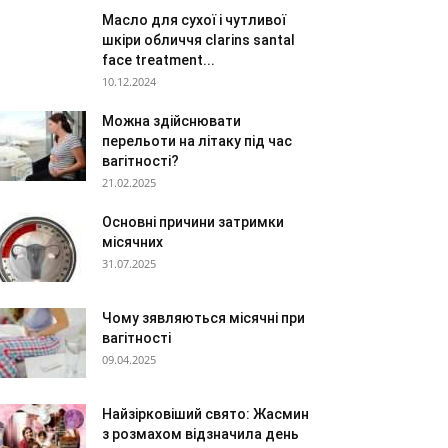
Масло для сухої і чутливої
шкіри обличчя clarins santal
face treatment...
10.12.2024
Можна здійснювати
перельоти на літаку під час
вагітності?
21.02.2025
Основні причини затримки
місячних
31.07.2025
Чому зявляються місячні при
вагітності
09.04.2025
Найзірковіший свято: Жасмин
з розмахом відзначила день