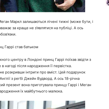
Меган Маркл залишаються лічені тижні (може бути, і
вважає за краще не з’являтися на публіці. А ось
бов’язки.
нц Гаррі став батьком
ного центру в Лондоні принц Гаррі поїхав звідти з
 в нагоді після народження її первістка.
 не розкривши інтриги про вміст. Цей подарунок
нглії з регбі Джейн Вудворд. А ось 18-річна
ий презент вона приготувала принцу Гаррі і Меган
народження їх майбутнього малюка.