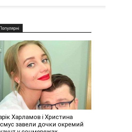
Популярні
арік Харламов і Христина
смус завели дочки окремий
каунт у соцмережах