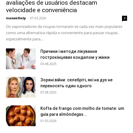
avaliações de usuários destacam
velocidade e conveniência
maxwelhelp
-
07.03.2026
0
Os vaporizadores de roupas tornaram-se cada vez mais populares
como uma alternativa rápida e conveniente para passar roupas,
especialmente para...
Причини і методи лікування
гострокінцевих кондилом у жінки
03.08.2025
Зоряні війни: селебріті, які на дух не
переносять один одного
07.08.2025
Kofta de frango com molho de tomate: um
guia para almôndegas...
01.03.2026