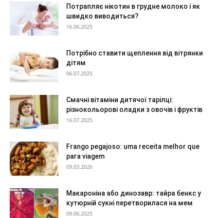
Потрапляє нікотин в грудне молоко і як
швидко виводиться?
16.06.2025
Потрібно ставити щеплення від вітрянки
дітям
06.07.2025
Смачні вітаміни дитячої тарілці:
різнокольорові оладки з овочів і фруктів
16.07.2025
Frango pegajoso: uma receita melhor que
para viagem
09.03.2026
Макароніна або динозавр: тайра бенкс у
кутюрній сукні перетворилася на мем
09.06.2025