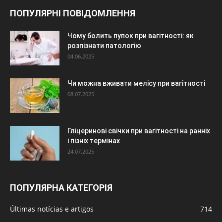
ПОПУЛЯРНІ ПОВІДОМЛЕННЯ
Чому болить пупок при вагітності: як
розпізнати патологію
04.06.2025
Чи можна вживати мелісу при вагітності
08.07.2025
Гліцеринові свічки при вагітності на ранніх
і пізніх термінах
24.07.2025
ПОПУЛЯРНА КАТЕГОРІЯ
Últimas notícias e artigos
714