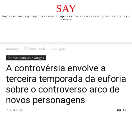
SAY
Корисні поради про жіноче здоровья та виховання дітей та багато
іншого
додому
Últimas notícias e artigos
Últimas notícias e artigos
A controvérsia envolve a
terceira temporada da euforia
sobre o controverso arco de
novos personagens
13.04.2026
17