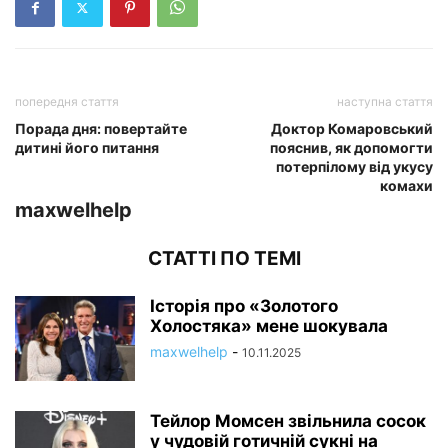
попередня стаття
наступна стаття
Порада дня: повертайте
Доктор Комаровський
дитині його питання
пояснив, як допомогти
потерпілому від укусу
комахи
maxwelhelp
СТАТТІ ПО ТЕМІ
Історія про «Золотого
Холостяка» мене шокувала
maxwelhelp
-
10.11.2025
Тейлор Момсен звільнила сосок
у чудовій готичній сукні на