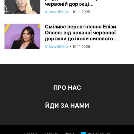
червоній доріжці...
maxwelhelp
-
10.11.2025
Сміливе перевтілення Елізи
Олсен: від коханої червоної
доріжки до ікони силового...
maxwelhelp
-
10.11.2025
ПРО НАС
ЙДИ ЗА НАМИ