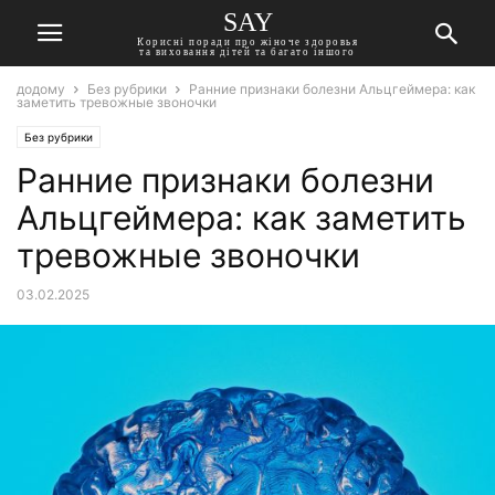
SAY
Корисні поради про жіноче здоровья
та виховання дітей та багато іншого
додому
Без рубрики
Ранние признаки болезни Альцгеймера: как
заметить тревожные звоночки
Без рубрики
Ранние признаки болезни
Альцгеймера: как заметить
тревожные звоночки
03.02.2025