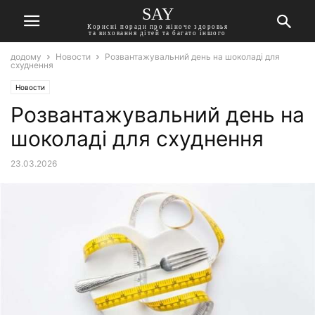
SAY
Корисні поради про жіноче здоровья
та виховання дітей та багато іншого
додому
Новости
Розвантажувальний день на шоколаді для
схуднення
Новости
Розвантажувальний день на
шоколаді для схуднення
23.03.2026