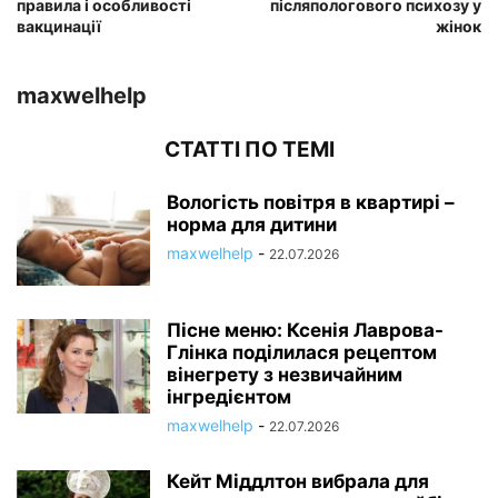
правила і особливості
післяпологового психозу у
вакцинації
жінок
maxwelhelp
СТАТТІ ПО ТЕМІ
Вологість повітря в квартирі –
норма для дитини
maxwelhelp
-
22.07.2026
Пісне меню: Ксенія Лаврова-
Глінка поділилася рецептом
вінегрету з незвичайним
інгредієнтом
maxwelhelp
-
22.07.2026
Кейт Міддлтон вибрала для