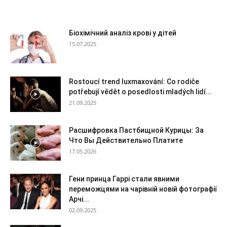
Біохімічний аналіз крові у дітей
15.07.2025
Rostoucí trend luxmaxování: Co rodiče
potřebují vědět o posedlosti mladých lidí...
21.09.2025
Расшифровка Пастбищной Курицы: За
Что Вы Действительно Платите
17.05.2026
Гени принца Гаррі стали явними
переможцями на чарівній новій фотографії
Арчі...
02.09.2025