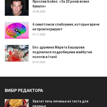
Ярослав Бойко: «За 20 років всяке
бувало»
24.06.2025
6 симптомов слабоумия, которые врачи
не проигнорируют
01.11.2025
Екс-дружина Марата Башарова
поділилася подробицями майбутніх
пологів в Італії
07.07.2025
ВИБІР РЕДАКТОРА
Хватит печь печенье из теста для
печенья