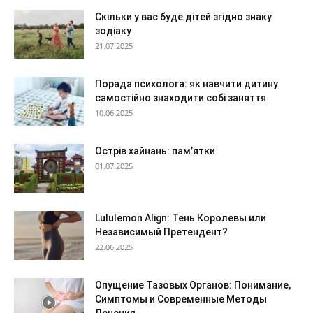
Скільки у вас буде дітей згідно знаку
зодіаку
21.07.2025
Порада психолога: як навчити дитину
самостійно знаходити собі заняття
10.06.2025
Острів хайнань: пам’ятки
01.07.2025
Lululemon Align: Тень Королевы или
Независимый Претендент?
22.06.2025
Опущение Тазовых Органов: Понимание,
Симптомы и Современные Методы
Лечения