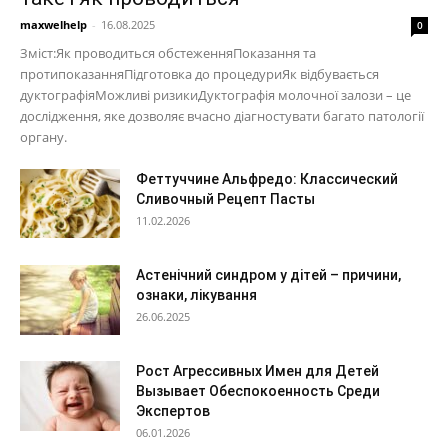
maxwelhelp
-
16.08.2025
0
Зміст:Як проводиться обстеженняПоказання та
протипоказанняПідготовка до процедуриЯк відбувається
дуктографіяМожливі ризикиДуктографія молочної залози – це
дослідження, яке дозволяє вчасно діагностувати багато патології
органу.
Феттуччине Альфредо: Классический
Сливочный Рецепт Пасты
11.02.2026
Астенічний синдром у дітей – причини,
ознаки, лікування
26.06.2025
Рост Агрессивных Имен для Детей
Вызывает Обеспокоенность Среди
Экспертов
06.01.2026