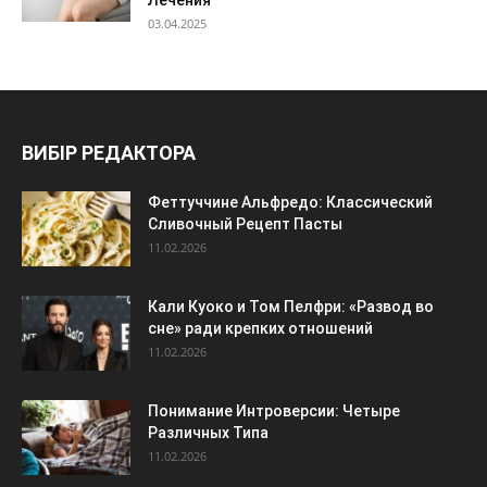
03.04.2025
ВИБІР РЕДАКТОРА
Феттуччине Альфредо: Классический
Сливочный Рецепт Пасты
11.02.2026
Кали Куоко и Том Пелфри: «Развод во
сне» ради крепких отношений
11.02.2026
Понимание Интроверсии: Четыре
Различных Типа
11.02.2026