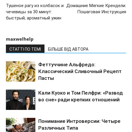
Тушеное рагу из колбасок и
Домашние Мягкие Крендели:
чечевицы за 30 минут:
Пошаговая Инструкция
быстрый, ароматный ужин
maxwelhelp
СТАТТІ ПО ТЕМІ
БІЛЬШЕ ВІД АВТОРА
Феттуччине Альфредо:
Классический Сливочный Рецепт
Пасты
Кали Куоко и Том Пелфри: «Развод
во сне» ради крепких отношений
Понимание Интроверсии: Четыре
Различных Типа