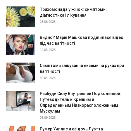
Трихомонада у жінок: симптоми,
діагностика і лікування
23.06.2025
Видно? Марія Машкова поділилася відео
під час вагітності
12.03.2025
Симптоми і лікування екземи на руках при
вагітності
30.04.2025
Разбуди Силу Внутренней Подколенной:
Путеводитель к Крепким и
Определенным Низкорасположенным
Мускулам
08.09.2025
Румер Уиллис и её дочь Луэтта