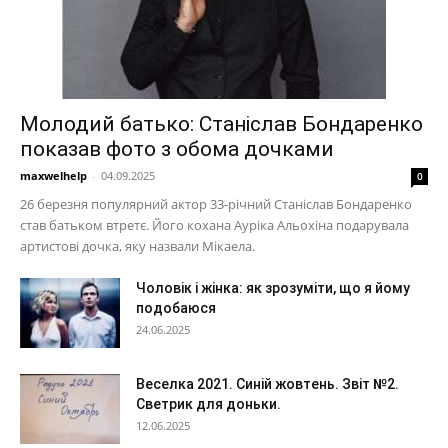
Молодий батько: Станіслав Бондаренко
показав фото з обома дочками
maxwelhelp
-
04.09.2025
0
26 березня популярний актор 33-річний Станіслав Бондаренко
став батьком втретє. Його кохана Ауріка Альохіна подарувала
артистові дочка, яку назвали Мікаела.
Чоловік і жінка: як зрозуміти, що я йому
подобаюся
24.06.2025
Веселка 2021. Синій жовтень. Звіт №2.
Светрик для доньки.
12.06.2025