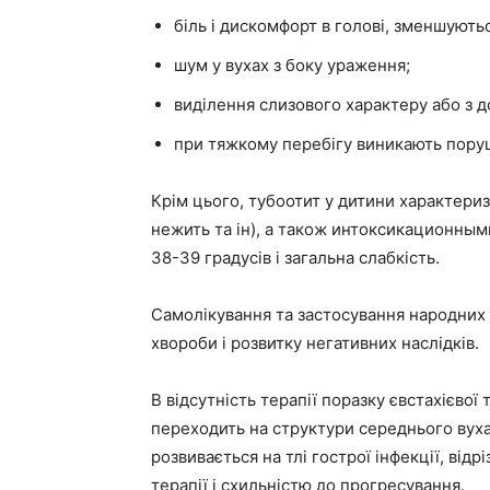
біль і дискомфорт в голові, зменшують
шум у вухах з боку ураження;
виділення слизового характеру або з 
при тяжкому перебігу виникають пору
Крім цього, тубоотит у дитини характери
нежить та ін), а також интоксикационны
38-39 градусів і загальна слабкість.
Самолікування та застосування народних
хвороби і розвитку негативних наслідків.
В відсутність терапії поразку євстахієвої
переходить на структури середнього вуха,
розвивається на тлі гострої інфекції, ві
терапії і схильністю до прогресування.