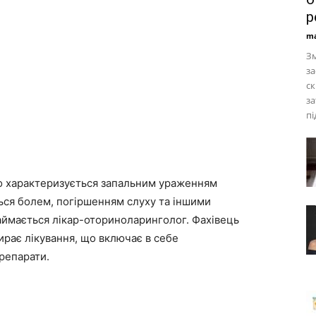
р
ma
Зм
за
ск
за
пі
о характеризується запальним ураженням
ься болем, погіршенням слуху та іншими
аймається лікар-оториноларинголог. Фахівець
рає лікування, що включає в себе
препарати.