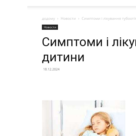
додому
Новости
Симптоми і лікування тубооті
Новости
Симптоми і ліку
дитини
18.12.2024