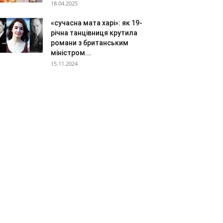
18.04.2025
«сучасна мата харі»: як 19-
річна танцівниця крутила
романи з британським
міністром...
15.11.2024