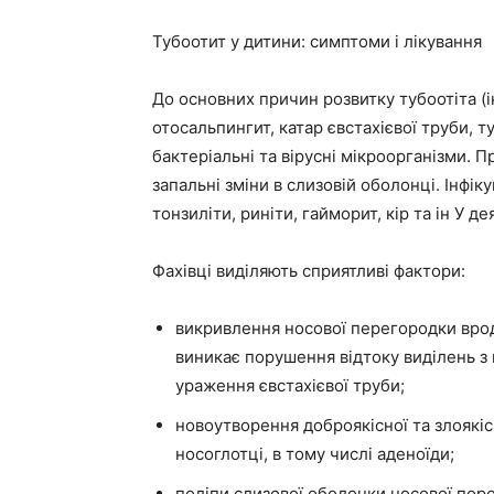
Тубоотит у дитини: симптоми і лікування
До основних причин розвитку тубоотіта (ін
отосальпингит, катар євстахієвої труби, т
бактеріальні та вірусні мікроорганізми. 
запальні зміни в слизовій оболонці. Інфік
тонзиліти, риніти, гайморит, кір та ін У д
Фахівці виділяють сприятливі фактори:
викривлення носової перегородки врод
виникає порушення відтоку виділень 
ураження євстахієвої труби;
новоутворення доброякісної та злоякіс
носоглотці, в тому числі аденоїди;
поліпи слизової оболонки носової пор