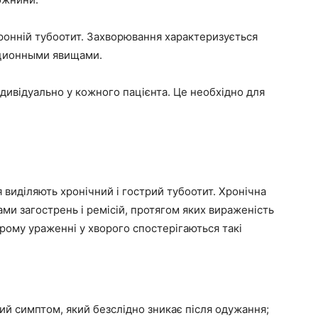
оронній тубоотит. Захворювання характеризується
ационными явищами.
ндивідуально у кожного пацієнта. Це необхідно для
 виділяють хронічний і гострий тубоотит. Хронічна
ми загострень і ремісій, протягом яких вираженість
рому ураженні у хворого спостерігаються такі
ий симптом, який безслідно зникає після одужання;