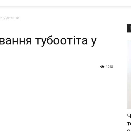
та у дитини
вання тубоотіта у
1248
Ч
т
о