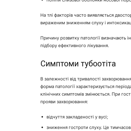
На тлі факторів часто виявляється двост
вираженим зниженням слуху і интоксик
Причину розвитку патології визначають і
підбору ефективного лікування.
Симптоми тубоотіта
В залежності від тривалості захворювання
форма патології характеризується періода
клінічних симптомів змінюється. При гост
прояви захворювання:
відчуття закладеності у вусі;
зниження гостроти слуху. Це тимчасов