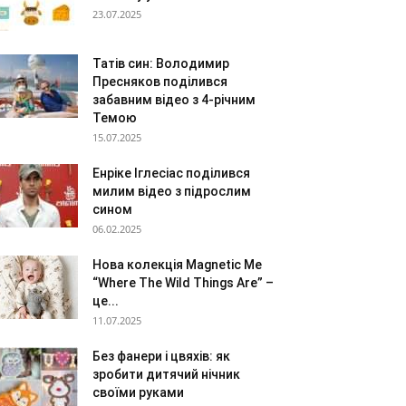
23.07.2025
Татів син: Володимир
Пресняков поділився
забавним відео з 4-річним
Темою
15.07.2025
Енріке Іглесіас поділився
милим відео з підрослим
сином
06.02.2025
Нова колекція Magnetic Me
“Where The Wild Things Are” –
це...
11.07.2025
Без фанери і цвяхів: як
зробити дитячий нічник
своїми руками