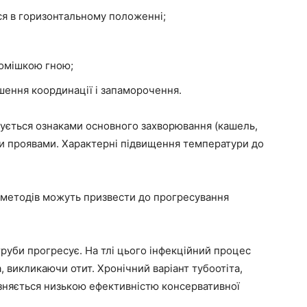
ся в горизонтальному положенні;
домішкою гною;
шення координації і запаморочення.
зується ознаками основного захворювання (кашель,
ми проявами. Характерні підвищення температури до
 методів можуть призвести до прогресування
 труби прогресує. На тлі цього інфекційний процес
 викликаючи отит. Хронічний варіант тубоотіта,
дрізняється низькою ефективністю консервативної