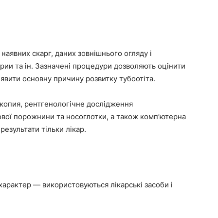
 наявних скарг, даних зовнішнього огляду і
трии та ін. Зазначені процедури дозволяють оцінити
иявити основну причину розвитку тубоотіта.
копия, рентгенологічне дослідження
сової порожнини та носоглотки, а також комп’ютерна
результати тільки лікар.
характер — використовуються лікарські засоби і