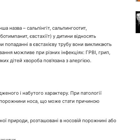
ша назва – сальпінгіт, сальпингоотит,
уботимпанит, євстахіїт) у дитини відносять
При попаданні в євстахієву трубу вони викликають
ування можливе при різних інфекціях: ГРВІ, грип,
еяких дітей хвороба пов’язана з алергією.
женого і набутого характеру. При патології
з порожнини носа, що може стати причиною
ної природи, розташовані в носовій порожнині або
ожнини.