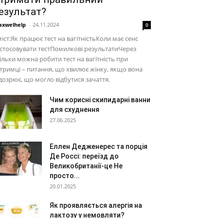
езультат?
xwelhelp
-
24.11.2024
0
іст:Як працює тест на вагітністьКоли має сенс
стосовувати тестПомилкові результатиЧерез
ільки можна робити тест на вагітність при
тримці – питання, що хвилює жінку, якщо вона
дозрює, що могло відбутися зачаття.
Чим корисні скипидарні ванни
для схуднення
27.06.2025
Еллен Дедженерес та порція
Де Россі: переїзд до
Великобританії-це Не
просто...
20.01.2025
Як проявляється алергія на
лактозу у немовляти?