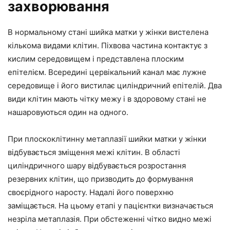
захворювання
В нормальному стані шийка матки у жінки вистелена
кількома видами клітин. Піхвова частина контактує з
кислим середовищем і представлена плоским
епітелієм. Всередині цервікальний канал має лужне
середовище і його вистилає циліндричний епітелій. Два
види клітин мають чітку межу і в здоровому стані не
нашаровуються один на одного.
При плоскоклітинну метаплазії шийки матки у жінки
відбувається зміщення межі клітин. В області
циліндричного шару відбувається розростання
резервних клітин, що призводить до формування
своєрідного наросту. Надалі його поверхню
заміщається. На цьому етапі у пацієнтки визначається
незріла метаплазія. При обстеженні чітко видно межі