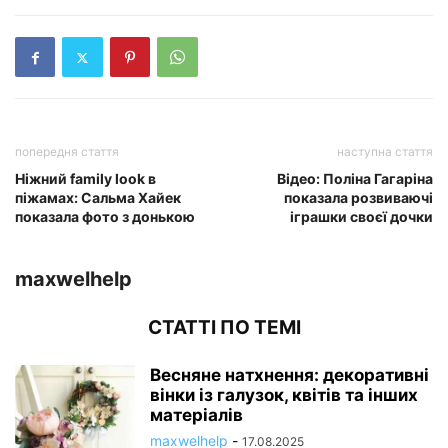
попередня стаття
наступна стаття
Ніжний family look в
Відео: Поліна Гагаріна
піжамах: Сальма Хайек
показала розвиваючі
показала фото з донькою
іграшки своєї дочки
maxwelhelp
СТАТТІ ПО ТЕМІ
Весняне натхнення: декоративні
вінки із галузок, квітів та інших
матеріалів
maxwelhelp
-
17.08.2025