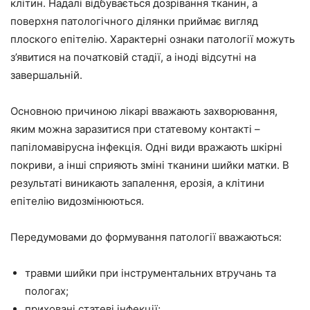
клітин. Надалі відбувається дозрівання тканин, а
поверхня патологічного ділянки приймає вигляд
плоского епітелію. Характерні ознаки патології можуть
з’явитися на початковій стадії, а іноді відсутні на
завершальній.
Основною причиною лікарі вважають захворювання,
яким можна заразитися при статевому контакті –
папіломавірусна інфекція. Одні види вражають шкірні
покриви, а інші сприяють зміні тканини шийки матки. В
результаті виникають запалення, ерозія, а клітини
епітелію видозмінюються.
Передумовами до формування патології вважаються:
травми шийки при інструментальних втручань та
пологах;
приховані статеві інфекції;