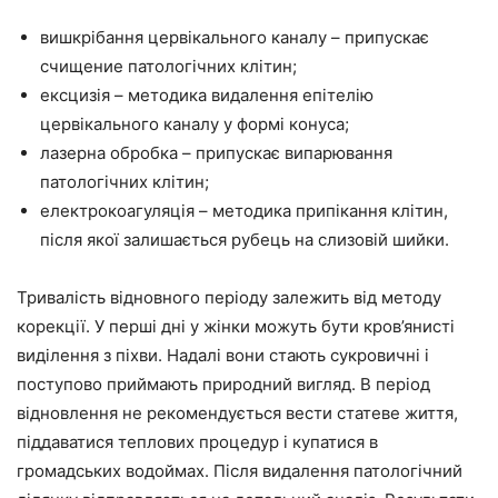
вишкрібання цервікального каналу – припускає
счищение патологічних клітин;
ексцизія – методика видалення епітелію
цервікального каналу у формі конуса;
лазерна обробка – припускає випарювання
патологічних клітин;
електрокоагуляція – методика припікання клітин,
після якої залишається рубець на слизовій шийки.
Тривалість відновного періоду залежить від методу
корекції. У перші дні у жінки можуть бути кров’янисті
виділення з піхви. Надалі вони стають сукровичні і
поступово приймають природний вигляд. В період
відновлення не рекомендується вести статеве життя,
піддаватися теплових процедур і купатися в
громадських водоймах. Після видалення патологічний