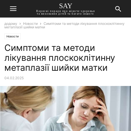
SAY
Корисні поради про жіноче здоровья
та виховання дітей та багато іншого
додому
Новости
Симптоми та методи лікування плоскоклітинну
метаплазії шийки матки
Новости
Симптоми та методи
лікування плоскоклітинну
метаплазії шийки матки
04.02.2025