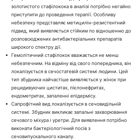
золотистого стафілокока в аналізі потрібно негайно
приступити до проведення терапії. Особливу
небезпеку представляє метицилін-резистентний
підвид, який виявляється стійким по відношенню до
розповсюджених антибактеріальних препаратів
широкого спектру дії.
Гемолітичний стафілокок вважається не менш
небезпечним. На відміну від свого попередника, він
локалізується в сечостатевій системі людини. Цей
тип збудника найчастіше виявляється у жінок при
рецидивуючих циститах, пієлонефритах,
ендометритах, запаленні епідермісу.
Сапрофітний вид локалізується в сечовидільній
системі. Збудник викликає запальні захворювання
сечового міхура і уретри. Для виявлення потрібно
виконати бактеріологічний посів з
сечовипускального каналу.