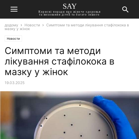
SAY
Корисні поради про жіноче здоровья
та виховання дітей та багато іншого
додому
Новости
Симптоми та методи лікування стафілокока в
мазку у жінок
Новости
Симптоми та методи
лікування стафілокока в
мазку у жінок
19.03.2025