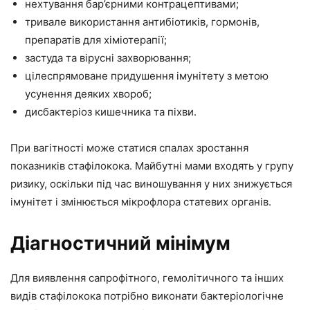
нехтування бар’єрними контрацептивами;
тривале використання антибіотиків, гормонів,
препаратів для хіміотерапії;
застуда та вірусні захворювання;
цілеспрямоване придушення імунітету з метою
усунення деяких хвороб;
дисбактеріоз кишечника та піхви.
При вагітності може статися спалах зростання
показників стафілокока. Майбутні мами входять у групу
ризику, оскільки під час виношування у них знижується
імунітет і змінюється мікрофлора статевих органів.
Діагностичний мінімум
Для виявлення сапрофітного, гемолітичного та інших
видів стафілокока потрібно виконати бактеріологічне