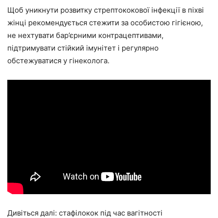
Щоб уникнути розвитку стрептококової інфекції в піхві
жінці рекомендується стежити за особистою гігієною,
не нехтувати бар’єрними контрацептивами,
підтримувати стійкий імунітет і регулярно
обстежуватися у гінеколога.
Дивіться далі: стафілокок під час вагітності