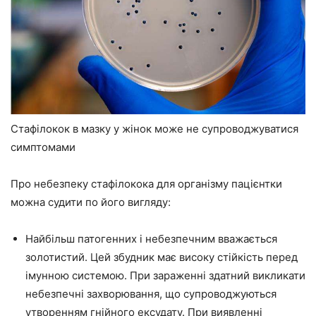
Стафілокок в мазку у жінок може не супроводжуватися
симптомами
Про небезпеку стафілокока для організму пацієнтки
можна судити по його вигляду:
Найбільш патогенних і небезпечним вважається
золотистий. Цей збудник має високу стійкість перед
імунною системою. При зараженні здатний викликати
небезпечні захворювання, що супроводжуються
утворенням гнійного ексудату. При виявленні