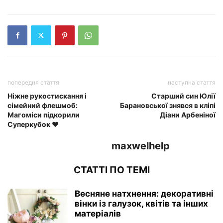
попередня стаття
наступна стаття
Ніжне рукостискання і
Старший син Юлії
сімейний флешмоб:
Барановської знявся в кліпі
Магоміси підкорили
Діани Арбеніної
Суперкубок ❤️
maxwelhelp
СТАТТІ ПО ТЕМІ
Весняне натхнення: декоративні
вінки із галузок, квітів та інших
матеріалів