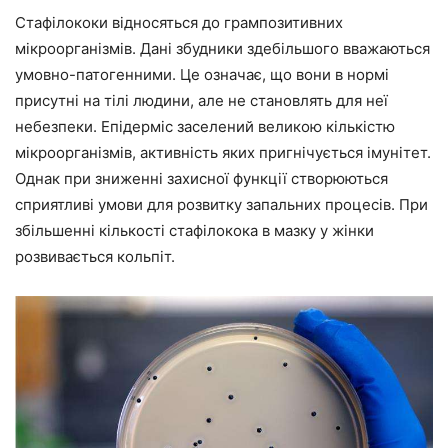
Стафілококи відносяться до грампозитивних
мікроорганізмів. Дані збудники здебільшого вважаються
умовно-патогенними. Це означає, що вони в нормі
присутні на тілі людини, але не становлять для неї
небезпеки. Епідерміс заселений великою кількістю
мікроорганізмів, активність яких пригнічується імунітет.
Однак при зниженні захисної функції створюються
сприятливі умови для розвитку запальних процесів. При
збільшенні кількості стафілокока в мазку у жінки
розвивається кольпіт.