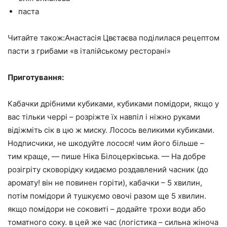
паста
Читайте також:Анастасія Цвєтаєва поділилася рецептом
пасти з грибами «в італійському ресторані»
Приготування:
Кабачки дрібними кубиками, кубиками помідори, якщо у
вас тільки черрі – розріжте їх навпіл і ніжно руками
відіжміть сік в цю ж миску. Лосось великими кубиками.
Нодписчики, не шкодуйте лосося! чим його більше –
тим краще, — пише Ніка Білоцерківська. — На добре
розігріту сковорідку кидаємо роздавлений часник (до
аромату! він не повинен горіти), кабачки – 5 хвилин,
потім помідори й тушкуємо овочі разом ще 5 хвилин.
якщо помідори не соковиті – додайте трохи води або
томатного соку. в цей же час (логістика – сильна жіноча