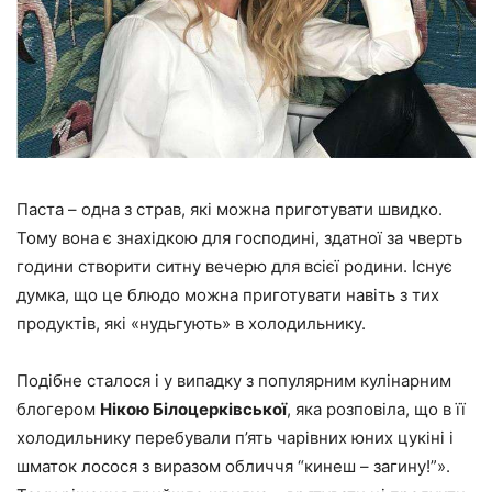
Паста – одна з страв, які можна приготувати швидко.
Тому вона є знахідкою для господині, здатної за чверть
години створити ситну вечерю для всієї родини. Існує
думка, що це блюдо можна приготувати навіть з тих
продуктів, які «нудьгують» в холодильнику.
Подібне сталося і у випадку з популярним кулінарним
блогером
Нікою Білоцерківської
, яка розповіла, що в її
холодильнику перебували п’ять чарівних юних цукіні і
шматок лосося з виразом обличчя “кинеш – загину!”».