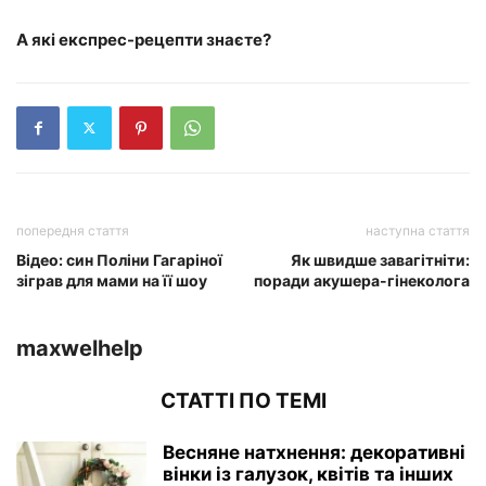
А які експрес-рецепти знаєте?
попередня стаття
наступна стаття
Відео: син Поліни Гагаріної
Як швидше завагітніти:
зіграв для мами на її шоу
поради акушера-гінеколога
maxwelhelp
СТАТТІ ПО ТЕМІ
Весняне натхнення: декоративні
вінки із галузок, квітів та інших