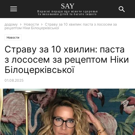
SAY
Корисні поради про жіноче здоровья
та виховання дітей та багато іншого
додому
Новости
Страву за 10 хвилин: паста з лососем за
рецептом Ніки Білоцерківської
Новости
Страву за 10 хвилин: паста
з лососем за рецептом Ніки
Білоцерківської
01.08.2025