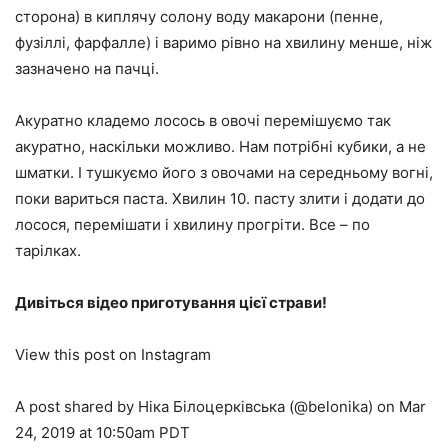
сторона) в киплячу солону воду макарони (пенне,
фузіллі, фарфалле) і варимо рівно на хвилину менше, ніж
зазначено на пачці.
Акуратно кладемо лосось в овочі перемішуємо так
акуратно, наскільки можливо. Нам потрібні кубики, а не
шматки. І тушкуємо його з овочами на середньому вогні,
поки вариться паста. Хвилин 10. пасту злити і додати до
лосося, перемішати і хвилину прогріти. Все – по
тарілках.
Дивіться відео приготування цієї страви!
View this post on Instagram
A post shared by Ніка Білоцерківська (@belonika) on Mar
24, 2019 at 10:50am PDT