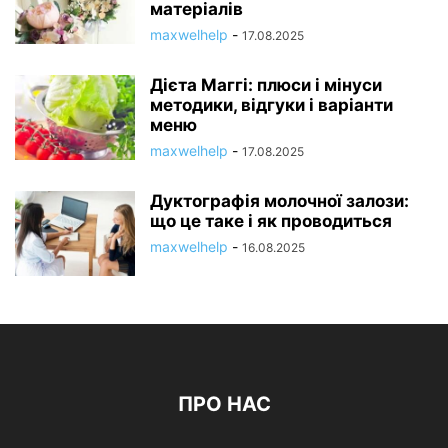
матеріалів
maxwelhelp
-
17.08.2025
Дієта Маггі: плюси і мінуси
методики, відгуки і варіанти
меню
maxwelhelp
-
17.08.2025
Дуктографія молочної залози:
що це таке і як проводиться
maxwelhelp
-
16.08.2025
ПРО НАС