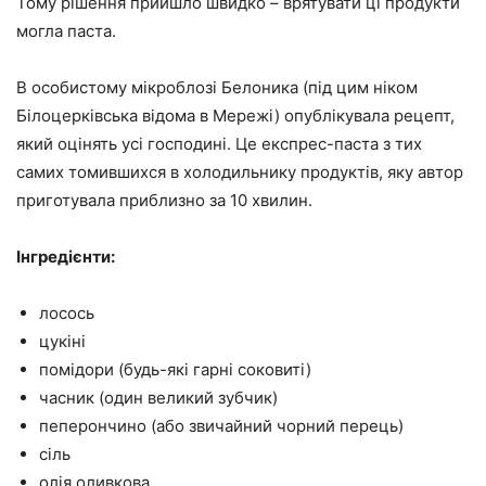
Тому рішення прийшло швидко – врятувати ці продукти
могла паста.
В особистому мікроблозі Белоника (під цим ніком
Білоцерківська відома в Мережі) опублікувала рецепт,
який оцінять усі господині. Це експрес-паста з тих
самих томившихся в холодильнику продуктів, яку автор
приготувала приблизно за 10 хвилин.
Інгредієнти:
лосось
цукіні
помідори (будь-які гарні соковиті)
часник (один великий зубчик)
пеперончино (або звичайний чорний перець)
сіль
олія оливкова