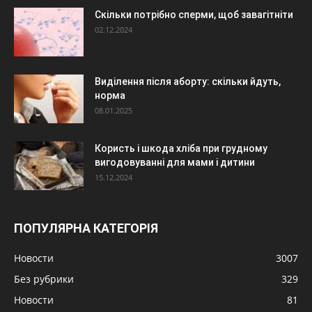
Скільки потрібно сперми, щоб завагітніти
02.12.2024
Виділення після аборту: скільки йдуть,
норма
08.01.2025
Користь і шкода хліба при грудному
вигодовуванні для мами і дитини
15.12.2024
ПОПУЛЯРНА КАТЕГОРІЯ
Новости
3007
Без рубрики
329
Новости
81