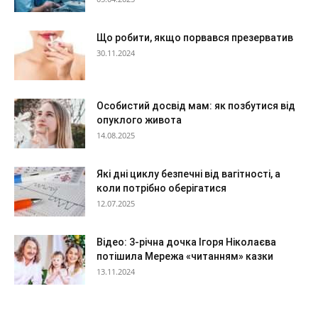
Що робити, якщо порвався презерватив
30.11.2024
Особистий досвід мам: як позбутися від
опуклого живота
14.08.2025
Які дні циклу безпечні від вагітності, а
коли потрібно оберігатися
12.07.2025
Відео: 3-річна дочка Ігоря Ніколаєва
потішила Мережа «читанням» казки
13.11.2024