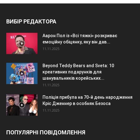
ВИБІР РЕДАКТОРА
Аарон Пол із «Всі тяжкі» розкриває
емоційну обіцянку, яку він дав...
11.11.2025
Beyond Teddy Bears and Sveta: 10
креативних подарунків для
шанувальників корейських...
11.11.2025
Поліція прибула на 70-й день народження
Кріс Дженнер в особняк Безоса
11.11.2025
ПОПУЛЯРНІ ПОВІДОМЛЕННЯ