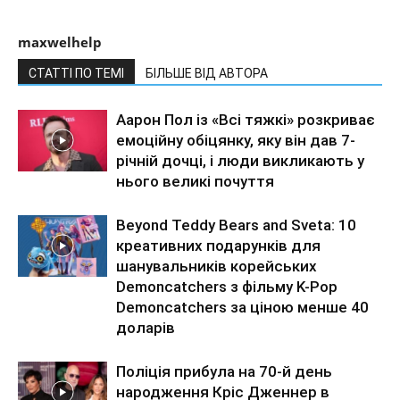
maxwelhelp
СТАТТІ ПО ТЕМІ
БІЛЬШЕ ВІД АВТОРА
Аарон Пол із «Всі тяжкі» розкриває
емоційну обіцянку, яку він дав 7-
річній дочці, і люди викликають у
нього великі почуття
Beyond Teddy Bears and Sveta: 10
креативних подарунків для
шанувальників корейських
Demoncatchers з фільму K-Pop
Demoncatchers за ціною менше 40
доларів
Поліція прибула на 70-й день
народження Кріс Дженнер в