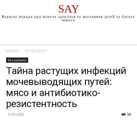
SAY
Корисні поради про жіноче здоровья та виховання дітей та багато
іншого
додому
Без рубрики
Без рубрики
Тайна растущих инфекций
мочевыводящих путей:
мясо и антибиотико-
резистентность
11.01.2025
94