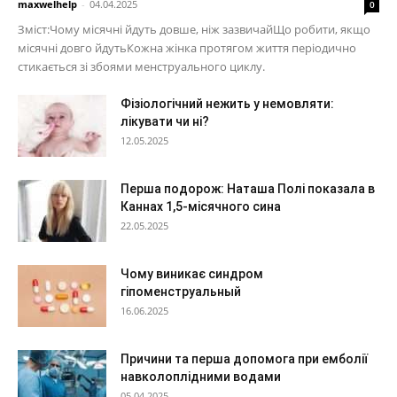
maxwelhelp
-
04.04.2025
0
Зміст:Чому місячні йдуть довше, ніж зазвичайЩо робити, якщо
місячні довго йдутьКожна жінка протягом життя періодично
стикається зі збоями менструального циклу.
Фізіологічний нежить у немовляти:
лікувати чи ні?
12.05.2025
Перша подорож: Наташа Полі показала в
Каннах 1,5-місячного сина
22.05.2025
Чому виникає синдром
гіпоменструальный
16.06.2025
Причини та перша допомога при емболії
навколоплідними водами
05.04.2025