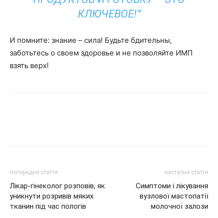
КЛЮЧЕВОЕ!”
И помните: знание – сила! Будьте бдительны,
заботьтесь о своем здоровье и не позволяйте ИМП
взять верх!
попередня стаття
наступна стаття
Лікар-гінеколог розповів, як
Симптоми і лікування
уникнути розривів мяких
вузлової мастопатії
тканин під час пологів
молочної залози