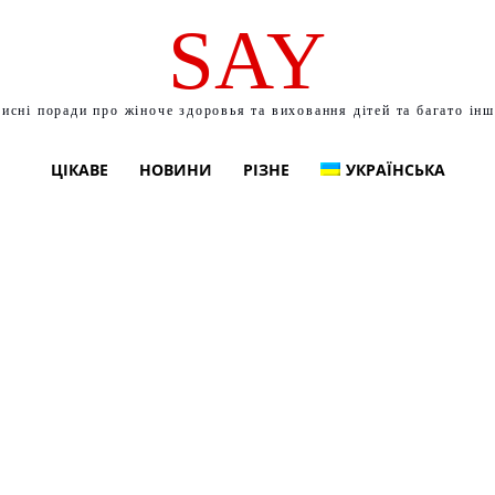
SAY
исні поради про жіноче здоровья та виховання дітей та багато ін
ЦІКАВЕ
НОВИНИ
РІЗНЕ
УКРАЇНСЬКА