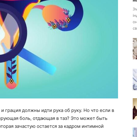
ma
Зм
ін
он
св
 и грация должны идти рука об руку. Но что если в
ирующая боль, отдающая в таз? Это может быть
оторая зачастую остается за кадром интимной