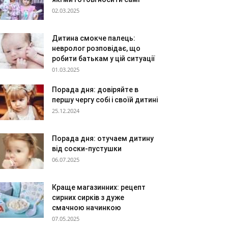
02.03.2025
Дитина смокче палець:
невролог розповідає, що
робити батькам у цій ситуації
01.03.2025
Порада дня: довіряйте в
першу чергу собі і своїй дитині
25.12.2024
Порада дня: отучаем дитину
від соски-пустушки
06.07.2025
Краще магазинних: рецепт
сирних сирків з дуже
смачною начинкою
07.05.2025