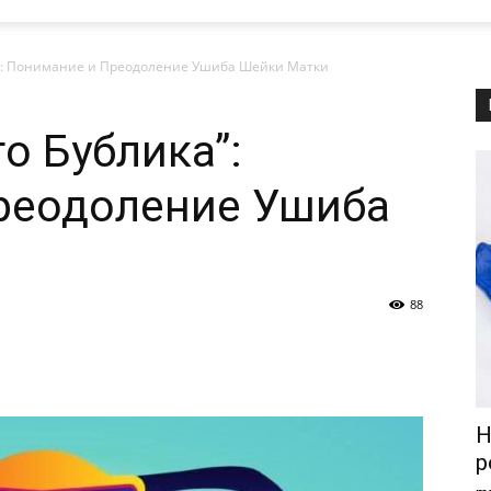
”: Понимание и Преодоление Ушиба Шейки Матки
о Бублика”:
реодоление Ушиба
88
Н
р