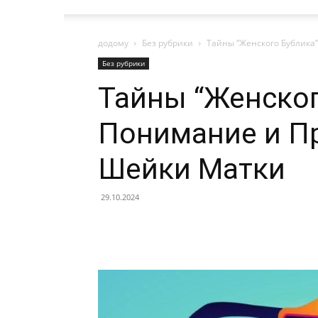
додому
Без рубрики
Тайны “Женского Бублика
Без рубрики
Тайны “Женског
Понимание и П
Шейки Матки
29.10.2024