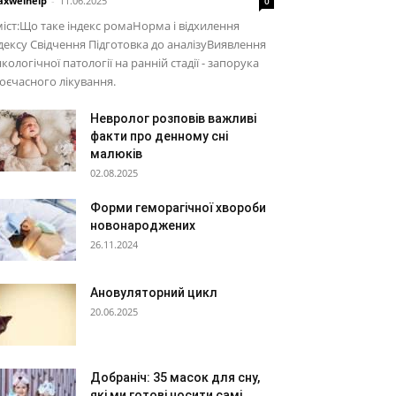
xwelhelp
-
11.06.2025
0
іст:Що таке індекс ромаНорма і відхилення
дексу Свідчення Підготовка до аналізуВиявлення
кологічної патології на ранній стадії - запорука
оєчасного лікування.
Невролог розповів важливі
факти про денному сні
малюків
02.08.2025
Форми геморагічної хвороби
новонароджених
26.11.2024
Ановуляторний цикл
20.06.2025
Добраніч: 35 масок для сну,
які ми готові носити самі