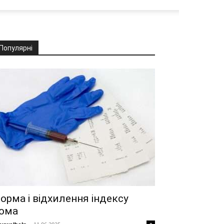
Популярні
орма і відхилення індексу
ома