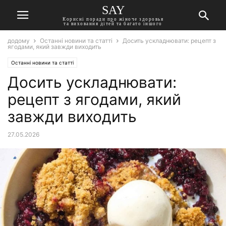
SAY
Корисні поради про жіноче здоровья
та виховання дітей та багато іншого
додому
Останні новини та статті
Досить ускладнювати: рецепт з
ягодами, який завжди виходить
Останні новини та статті
Досить ускладнювати:
рецепт з ягодами, який
завжди виходить
27.05.2026