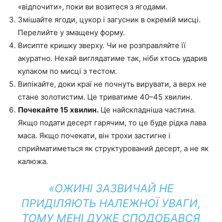
«відпочити», поки ви возитеся з ягодами.
Змішайте ягоди, цукор і загусник в окремій мисці.
Перелийте у змащену форму.
Висипте кришку зверху. Чи не розправляйте її
акуратно. Нехай виглядатиме так, ніби хтось ударив
кулаком по мисці з тестом.
Випікайте, доки краї не почнуть вирувати, а верх не
стане золотистим. Це триватиме 40–45 хвилин.
Почекайте 15 хвилин.
Це найскладніша частина.
Якщо подати десерт гарячим, то це буде рідка лава
маса. Якщо почекати, він трохи застигне і
сприйматиметься як структурований десерт, а не як
калюжа.
«ОЖИНІ ЗАЗВИЧАЙ НЕ
ПРИДІЛЯЮТЬ НАЛЕЖНОЇ УВАГИ,
ТОМУ МЕНІ ДУЖЕ СПОДОБАВСЯ