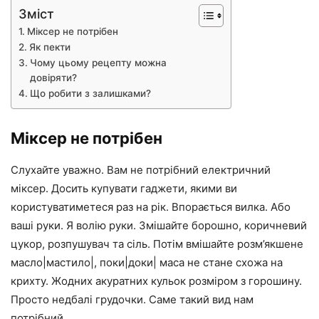
Зміст
Міксер не потрібен
Як пекти
Чому цьому рецепту можна
довіряти?
Що робити з залишками?
Міксер не потрібен
Слухайте уважно. Вам не потрібний електричний
міксер. Досить купувати гаджети, якими ви
користуватиметеся раз на рік. Впорається вилка. Або
ваші руки. Я волію руки. Змішайте борошно, коричневий
цукор, розпушувач та сіль. Потім вмішайте розм’якшене
масло|мастило|, поки|доки| маса не стане схожа на
крихту. Жодних акуратних кульок розміром з горошину.
Просто недбалі грудочки. Саме такий вид нам
потрібний.