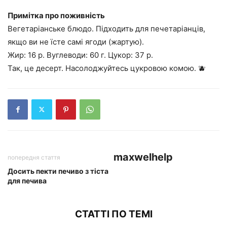
Примітка про поживність
Вегетаріанське блюдо. Підходить для печетаріанців,
якщо ви не їсте самі ягоди (жартую).
Жир: 16 р. Вуглеводи: 60 г. Цукор: 37 р.
Так, це десерт. Насолоджуйтесь цукровою комою. 🫐
maxwelhelp
попередня стаття
Досить пекти печиво з тіста
для печива
СТАТТІ ПО ТЕМІ