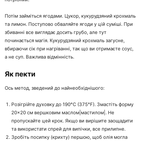
Потім займіться ягодами. Цукор, кукурудзяний крохмаль
та лимон. Поступово обваляйте ягоди у цій суміші. При
збиванні все виглядає досить грубо, але тут
починається магія. Кукурудзяний крохмаль загусне,
вбираючи сік при нагріванні, так що ви отримаєте соус,
а не суп. Важлива відмінність.
Як пекти
Ось метод, зведений до найнеобхіднішого:
Розігрійте духовку до 190°C (375°F). Змастіть форму
20×20 см вершковим маслом|мастилом|. Не
пропускайте цей крок. Якщо ви вирішите заощадити
та використати спрей для випічки, все прилипне.
Зробіть посипку (крихту) першою, щоб олія могла