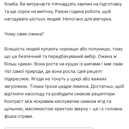
бомба. Ви витрачаєте п’ятнадцять хвилин на підготовку
та ще сорок на випічку. Разом година роботи, щоб
нагодувати шістьох людей. Непогано для вівторка.
Чому саме ожина?
Більшість людей купують чорницю або полуницю, тому
що це безпечний та передбачуваний вибір. Ожина ж
більш «дика». Вона росте на кущах із шипами і має смак
тієї самої природи, де вона росла. Цей рецепт
підкреслює. Ягоди не тонуть у цукрі або важких
загусниках. Тільки трохи цедри лимона. Достатньо, щоб
відтінити насолоду та розбудити смакові рецептори.
Контраст між яскравим кислуватим смаком ягід та
щільною, маслянистою крихтою зверху – це і є головна
фішка страви.