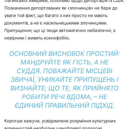
Латинської Америки, особливо щодо депортацій із США.
Позначення депортованих як «злочинців» не бере до
уваги той факт, що багато з них просто не мають
документів, а не є насильницькими злочинцями.
Припущення, що ці люди автоматично небезпечні, є
невірним і живить ксенофобію.
ОСНОВНИЙ ВИСНОВОК ПРОСТИЙ:
МАНДРУЙТЕ ЯК ГІСТЬ, А НЕ
СУДДЯ. ПОВАЖАЙТЕ МІСЦЕВІ
ЗВИЧАЇ, УНИКАЙТЕ ПРИПУЩЕНЬ І
ВИЗНАЙТЕ, ЩО ТЕ, ЯК ПРИЙНЯТО
РОБИТИ РЕЧІ ВДОМА, – НЕ
ЄДИНИЙ ПРАВИЛЬНИЙ ПІДХІД.
Коротше кажучи, усвідомлене розуміння культурних
відмінностей необхідне шанобливої ​​подорожі.