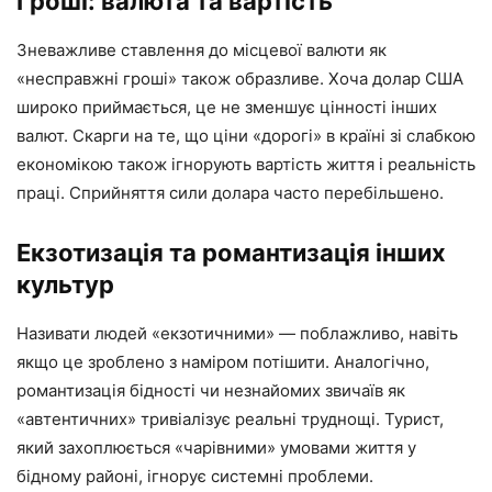
Гроші: валюта та вартість
Зневажливе ставлення до місцевої валюти як
«несправжні гроші» також образливе. Хоча долар США
широко приймається, це не зменшує цінності інших
валют. Скарги на те, що ціни «дорогі» в країні зі слабкою
економікою також ігнорують вартість життя і реальність
праці. Сприйняття сили долара часто перебільшено.
Екзотизація та романтизація інших
культур
Називати людей «екзотичними» — поблажливо, навіть
якщо це зроблено з наміром потішити. Аналогічно,
романтизація бідності чи незнайомих звичаїв як
«автентичних» тривіалізує реальні труднощі. Турист,
який захоплюється «чарівними» умовами життя у
бідному районі, ігнорує системні проблеми.