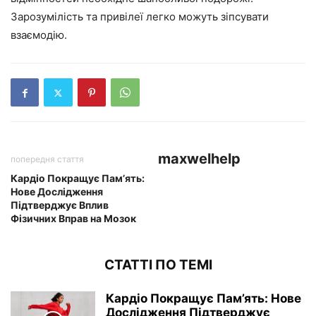
Зарозумілість та привілеї легко можуть зіпсувати
взаємодію.
maxwelhelp
попередня стаття
Кардіо Покращує Пам’ять:
Нове Дослідження
Підтверджує Вплив
Фізичних Вправ на Мозок
СТАТТІ ПО ТЕМІ
Кардіо Покращує Пам’ять: Нове
Дослідження Підтверджує