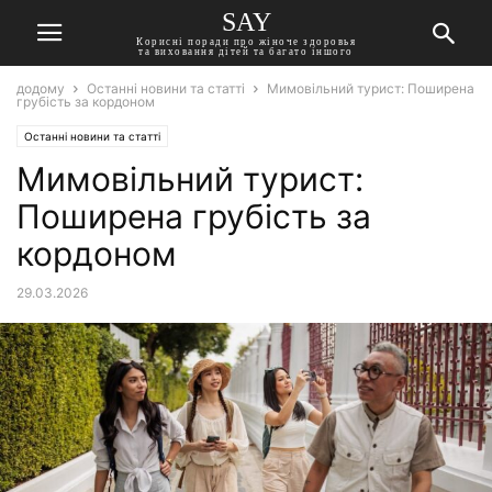
SAY
Корисні поради про жіноче здоровья
та виховання дітей та багато іншого
додому
Останні новини та статті
Мимовільний турист: Поширена
грубість за кордоном
Останні новини та статті
Мимовільний турист:
Поширена грубість за
кордоном
29.03.2026