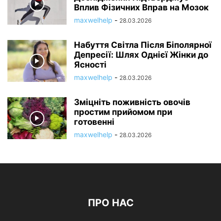
Вплив Фізичних Вправ на Мозок
maxwelhelp
-
28.03.2026
Набуття Світла Після Біполярної
Депресії: Шлях Однієї Жінки до
Ясності
maxwelhelp
-
28.03.2026
Зміцніть поживність овочів
простим прийомом при
готовенні
maxwelhelp
-
28.03.2026
ПРО НАС