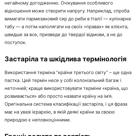
негайному догодженню. Очікування особливого
відношення може створити напругу. Наприклад, спроба
вимагати пармезановий сир до риби в Італії — кулінарне
табу — а потім наполягати на своїх «правах» як клієнта,
швидше за все, призведе до твердої відмови, а не до
поступок.
Застаріла та шкідлива термінологія
Використання терміна “країни третього світу” – ще одна
пастка. Цей термін несе у собі колоніальний багаж і
неточний; краще використовувати терміни «країна, що
розвивається» або просто назвати країну на ім’я.
Оригінальна система класифікації застаріла, і ця фраза
має на увазі ієрархію, в якій деякі країни за своєю
природою є неповноцінними.