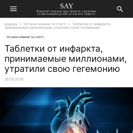
SAY
Корисні поради про жіноче здоровья
та виховання дітей та багато іншого
додому
Останні новини та статті
Таблетки от инфаркта,
принимаемые миллионами, утратили свою гегемонию
Останні новини та статті
Таблетки от инфаркта,
принимаемые миллионами,
утратили свою гегемонию
26.05.2026