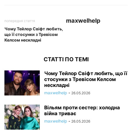
maxwelhelp
попередня стаття
Чому Тейлор Свіфт любить,
що її стосунки з Тревісом
Келсом нескладні
СТАТТІ ПО ТЕМІ
Чому Тейлор Свіфт любить, що її
стосунки з Тревісом Келсом
нескладні
maxwelhelp
-
26.05.2026
Вільям проти сестер: холодна
війна триває
maxwelhelp
-
26.05.2026