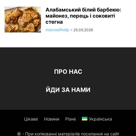
Алабамський білий барбекю:
майонез, перець і соковиті
стегна
maxwelhelp
-
25.05.2026
ПРО НАС
ЙДИ ЗА НАМИ
Цікаве
Новини
Різне
Українська
© - При копіюванні матеріалів посилання на сайт