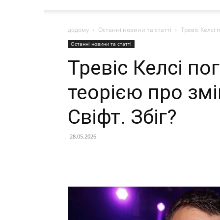
додому
Останні новини та статті
Тревіс Келсі 
Останні новини та статті
Тревіс Келсі по
теорією про змі
Свіфт. Збіг?
28.05.2026