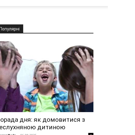
Популярні
орада дня: як домовитися з
еслухняною дитиною