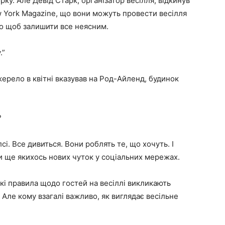
ку. Але Девід Старк, організатор весілля, відкинув
w York Magazine, що вони можуть провести весілля
то щоб залишити все неясним.
.”
ерело в квітні вказував на Род-Айленд, будинок
?
сі. Все дивиться. Вони роблять те, що хочуть. І
чи ще якихось нових чуток у соціальних мережах.
кі правила щодо гостей на весіллі викликають
Але кому взагалі важливо, як виглядає весільне