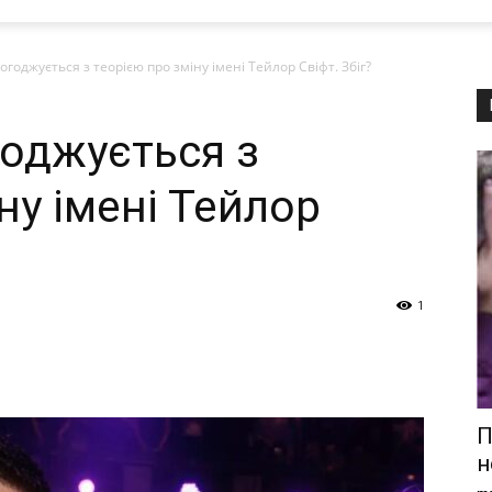
погоджується з теорією про зміну імені Тейлор Свіфт. Збіг?
годжується з
ну імені Тейлор
1
П
н