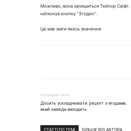
Можливо, вона залишиться Тейлор Свіфт. А 
натиснув кнопку “Згоден”.
Це має мати якесь значення.
попередня стаття
Досить ускладнювати: рецепт з ягодами,
який завжди виходить
СТАТТІ ПО ТЕМІ
БІЛЬШЕ ВІД АВТОРА