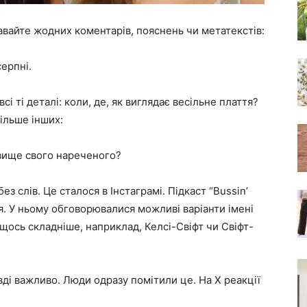
авайте жодних коментарів, пояснень чи метатекстів:
серпні.
сі ті деталі: коли, де, як виглядає весільне плаття?
більше інших:
вище свого нареченого?
з слів. Це сталося в Інстаграмі. Підкаст “Bussin’
ня. У ньому обговорювалися можливі варіанти імені
 щось складніше, наприклад, Келсі-Свіфт чи Свіфт-
вді важливо. Люди одразу помітили це. На X реакції