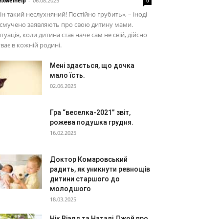
xwelhelp
-
06.08.2025
0
ін такий неслухняний! Постійно грубить», – іноді
смучено заявляють про свою дитину мами.
туація, коли дитина стає наче сам не свій, дійсно
ває в кожній родині.
Мені здається, що дочка
мало їсть.
02.06.2025
Гра “веселка-2021” звіт,
рожева подушка грудня.
16.02.2025
Доктор Комаровський
радить, як уникнути ревнощів
дитини старшого до
молодшого
18.03.2025
Нік Віалл та Наталі Джой про