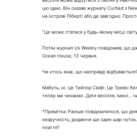
весілля може відбутися 3 липня у Нью-Йор
цю ідею. Він сказав журналу Curbed з Ne
на острові Ліберті або де завгодно. Прос
“Це може статися у будь-якому місці світу
Потім журнал Us Weekly повідомив, що дж
Ocean House, 13 червня.
Чи хтось знає, що насправді відбувається
Мабуть, ні. Це Тейлор Свіфт. Це Тревіс Кел
тепер ми чекаємо. Дати весілля, імені… 
*Примітка: Раніше повідомлялося, що дея
незручність, додаючи ще один шар чуток. 
плаття?