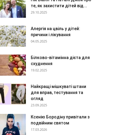
те, як захистити дітей від...
29.10.2025
Алергія на цвіль у дітей:
причини і лікування
04.05.2025
Білково-вітамінна дієта для
схуднення
19.02.2025
Найкращі мішкуваті штани
для вправ, тестування та
огляд
23.09.2025
Ксенію Бородіну привітали з
подвійним святом
17.03.2026