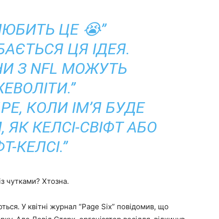
ЛЮБИТЬ ЦЕ 😭”
БАЄТЬСЯ ЦЯ ІДЕЯ.
И З NFL МОЖУТЬ
ЕВОЛІТИ.”
РЕ, КОЛИ ІМ’Я БУДЕ
 ЯК КЕЛСІ-СВІФТ АБО
Т-КЕЛСІ.”
 із чутками? Хтозна.
ься. У квітні журнал “Page Six” повідомив, що