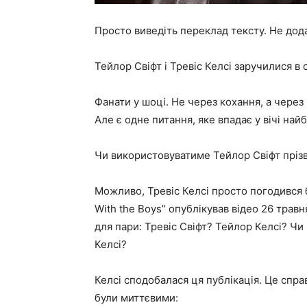
Просто виведіть переклад тексту. Не дод
Тейлор Свіфт і Тревіс Келсі заручилися в 
Фанати у шоці. Не через кохання, а через в
Але є одне питання, яке впадає у вічі най
Чи використовуватиме Тейлор Свіфт пріз
Можливо, Тревіс Келсі просто погодився бе
With the Boys” опублікував відео 26 трав
для пари: Тревіс Свіфт? Тейлор Келсі? Чи
Келсі?
Келсі сподобалася ця публікація. Це спра
були миттєвими: