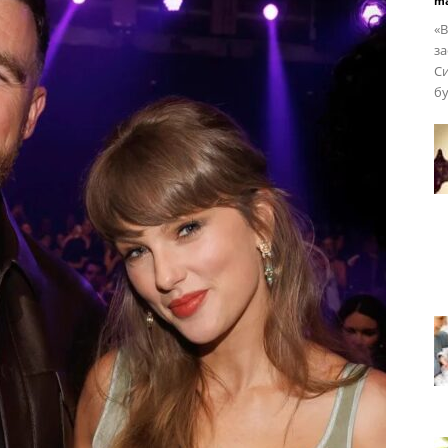
ma
«В
за
Си
бу