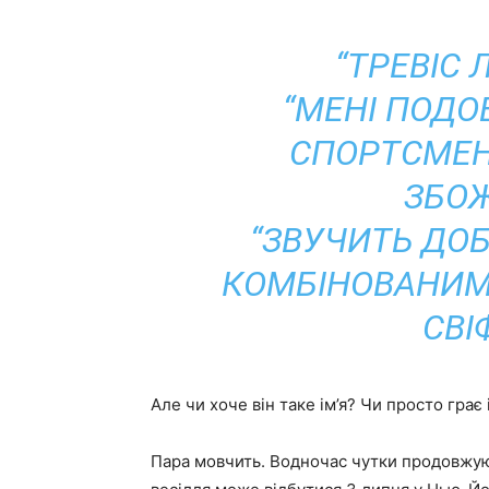
“ТРЕВІС 
“МЕНІ ПОДО
СПОРТСМЕН
ЗБОЖ
“ЗВУЧИТЬ ДОБ
КОМБІНОВАНИМ,
СВІФ
Але чи хоче він таке ім’я? Чи просто грає
Пара мовчить. Водночас чутки продовжуют