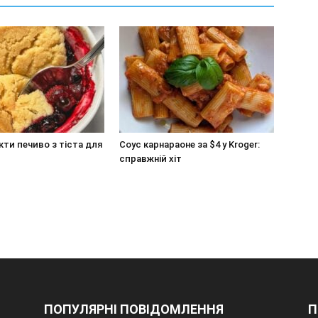
ти печиво з тіста для
Соус карнараоне за $4 у Kroger:
справжній хіт
ПОПУЛЯРНІ ПОВІДОМЛЕННЯ
П