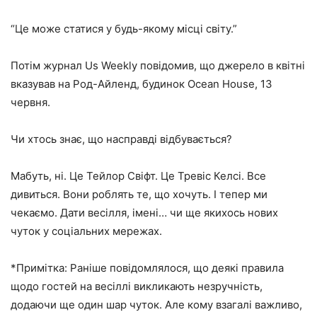
“Це може статися у будь-якому місці світу.”
Потім журнал Us Weekly повідомив, що джерело в квітні
вказував на Род-Айленд, будинок Ocean House, 13
червня.
Чи хтось знає, що насправді відбувається?
Мабуть, ні. Це Тейлор Свіфт. Це Тревіс Келсі. Все
дивиться. Вони роблять те, що хочуть. І тепер ми
чекаємо. Дати весілля, імені… чи ще якихось нових
чуток у соціальних мережах.
*Примітка: Раніше повідомлялося, що деякі правила
щодо гостей на весіллі викликають незручність,
додаючи ще один шар чуток. Але кому взагалі важливо,