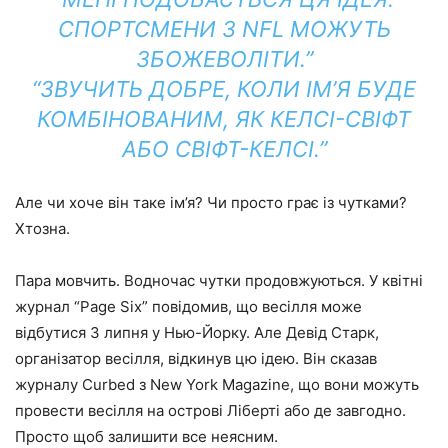
СПОРТСМЕНИ З NFL МОЖУТЬ
ЗБОЖЕВОЛІТИ.”
“ЗВУЧИТЬ ДОБРЕ, КОЛИ ІМ’Я БУДЕ
КОМБІНОВАНИМ, ЯК КЕЛСІ-СВІФТ
АБО СВІФТ-КЕЛСІ.”
Але чи хоче він таке ім’я? Чи просто грає із чутками?
Хтозна.
Пара мовчить. Водночас чутки продовжуються. У квітні
журнал “Page Six” повідомив, що весілля може
відбутися 3 липня у Нью-Йорку. Але Девід Старк,
організатор весілля, відкинув цю ідею. Він сказав
журналу Curbed з New York Magazine, що вони можуть
провести весілля на острові Ліберті або де завгодно.
Просто щоб залишити все неясним.