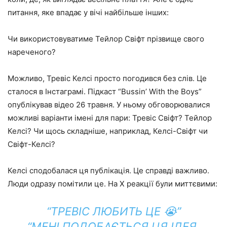
питання, яке впадає у вічі найбільше інших:
Чи використовуватиме Тейлор Свіфт прізвище свого
нареченого?
Можливо, Тревіс Келсі просто погодився без слів. Це
сталося в Інстаграмі. Підкаст “Bussin’ With the Boys”
опублікував відео 26 травня. У ньому обговорювалися
можливі варіанти імені для пари: Тревіс Свіфт? Тейлор
Келсі? Чи щось складніше, наприклад, Келсі-Свіфт чи
Свіфт-Келсі?
Келсі сподобалася ця публікація. Це справді важливо.
Люди одразу помітили це. На X реакції були миттєвими:
“ТРЕВІС ЛЮБИТЬ ЦЕ 😭”
“МЕНІ ПОДОБАЄТЬСЯ ЦЯ ІДЕЯ.