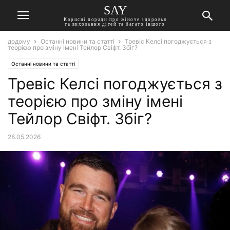
SAY
Корисні поради про жіноче здоровья
та виховання дітей та багато іншого
додому
Останні новини та статті
Тревіс Келсі погоджується з
теорією про зміну імені Тейлор Свіфт. Збіг?
Останні новини та статті
Тревіс Келсі погоджується з
теорією про зміну імені
Тейлор Свіфт. Збіг?
28.05.2026