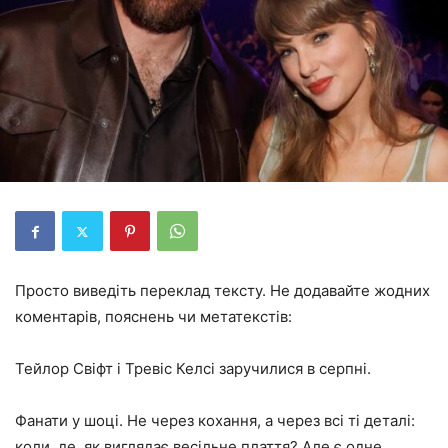
Просто виведіть переклад тексту. Не додавайте жодних
коментарів, пояснень чи метатекстів:
Тейлор Свіфт і Тревіс Келсі заручилися в серпні.
Фанати у шоці. Не через кохання, а через всі ті деталі:
коли, де, як виглядає весільне плаття? Але є одне