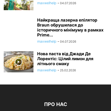
maxwelhelp
-
04.07.2026
Найкраща лазерна епілятор
Braun обрушилася до
історичного мінімуму в рамках
Prime...
maxwelhelp
-
04.07.2026
Нова паста від Джади Де
Лорентіс: Цілий лимон для
літнього смаку
maxwelhelp
-
25.02.2026
ПРО НАС