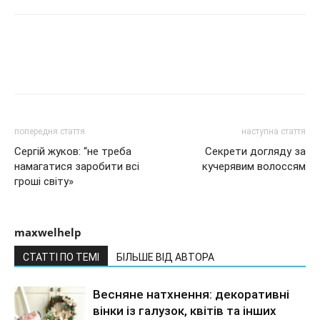
попередня стаття
наступна стаття
Сергій жуков: “не треба
Секрети догляду за
намагатися заробити всі
кучерявим волоссям
гроші світу»
maxwelhelp
СТАТТІ ПО ТЕМІ
БІЛЬШЕ ВІД АВТОРА
Весняне натхнення: декоративні
вінки із галузок, квітів та інших