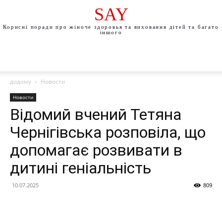
SAY
Корисні поради про жіноче здоровья та виховання дітей та багато
іншого
додому
Новости
Новости
Відомий вчений Тетяна
Чернігівська розповіла, що
допомагає розвивати в
дитині геніальність
10.07.2025
809