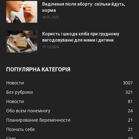
Виділення після аборту: скільки йдуть,
норма
08.01.2025
Користь і шкода хліба при грудному
вигодовуванні для мами і дитини
15.12.2024
ПОПУЛЯРНА КАТЕГОРІЯ
Новости
3007
Без рубрики
321
Новости
81
Обо всем понемногу
24
Планирование беременности
21
Познать себя
21
Сімя
19