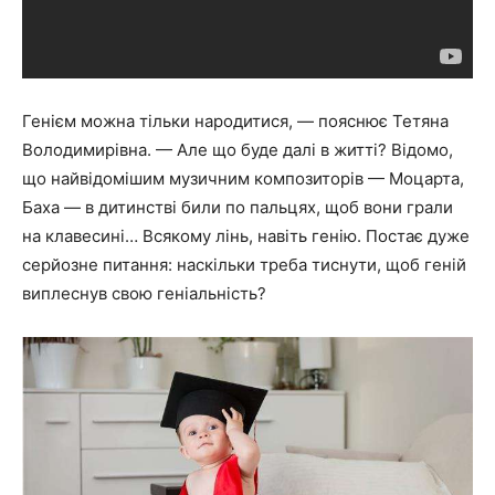
Генієм можна тільки народитися, — пояснює Тетяна
Володимирівна. — Але що буде далі в житті? Відомо,
що найвідомішим музичним композиторів — Моцарта,
Баха — в дитинстві били по пальцях, щоб вони грали
на клавесині… Всякому лінь, навіть генію. Постає дуже
серйозне питання: наскільки треба тиснути, щоб геній
виплеснув свою геніальність?