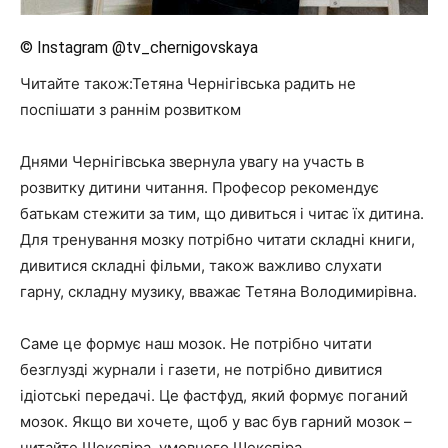
© Instagram @tv_chernigovskaya
Читайте також:Тетяна Чернігівська радить не
поспішати з раннім розвитком
Днями Чернігівська звернула увагу на участь в
розвитку дитини читання. Професор рекомендує
батькам стежити за тим, що дивиться і читає їх дитина.
Для тренування мозку потрібно читати складні книги,
дивитися складні фільми, також важливо слухати
гарну, складну музику, вважає Тетяна Володимирівна.
Саме це формує наш мозок. Не потрібно читати
безглузді журнали і газети, не потрібно дивитися
ідіотські передачі. Це фастфуд, який формує поганий
мозок. Якщо ви хочете, щоб у вас був гарний мозок –
читайте Шекспіра, умовного Шекспіра.