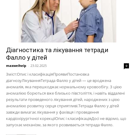
Діагностика та лікування тетради
Фалло у дітей
maxwelhelp
-
23.02.2025
0
Зміст:Опис і класифікаціяПроявиПостановка
діагнозуЛікуванняТетрада Фалло у дітей — це вроджена
аномалія, яка перешкоджає нормальному кровообігу. З цією
аномалією борються вже близько півстоліття, і навіть віддалені
результати проведеного лікування дітей, народжених з цією
аномалією розвитку серця сприятливі.Тетрада Фалло у дітей
завжди вимагає лікування у фахівця і проведення
кардіохірургічної корекціїОпис і класифікаціяДосі не відомо, що
запускає механізм, за якого розвивається тетрада Фалло.