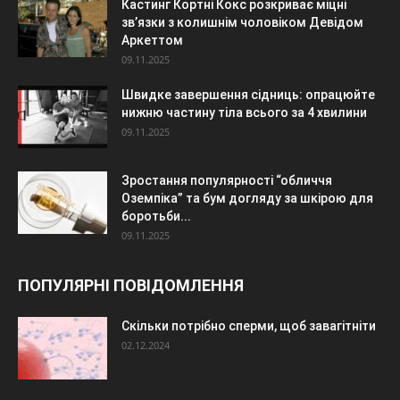
Кастинг Кортні Кокс розкриває міцні
зв’язки з колишнім чоловіком Девідом
Аркеттом
09.11.2025
Швидке завершення сідниць: опрацюйте
нижню частину тіла всього за 4 хвилини
09.11.2025
Зростання популярності “обличчя
Оземпіка” та бум догляду за шкірою для
боротьби...
09.11.2025
ПОПУЛЯРНІ ПОВІДОМЛЕННЯ
Скільки потрібно сперми, щоб завагітніти
02.12.2024