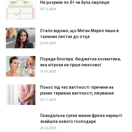
Не розумію по бт чи була овуляція
03.12.2024
Стало відомо, що Меган Маркл пише в
таємних листах до отця
23.05.2025
Поради блогера: бюджетна косметика,
яка нітрохи не гірше люксової
31.01.2025
Понос під час вагітності: причини на
різних термінах вагітності, лікування
25.11.2024
Скандальна сукня жанни фріске нарешті
знайшла нового господаря
26.12.2024