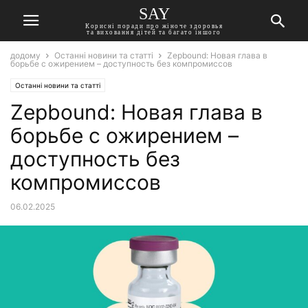
SAY
Корисні поради про жіноче здоровья
та виховання дітей та багато іншого
додому
Останні новини та статті
Zepbound: Новая глава в
борьбе с ожирением – доступность без компромиссов
Останні новини та статті
Zepbound: Новая глава в
борьбе с ожирением –
доступность без
компромиссов
06.02.2025