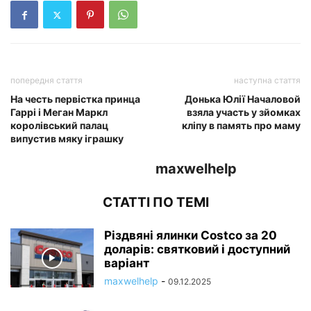
попередня стаття
наступна стаття
На честь первістка принца
Донька Юлії Началовой
Гаррі і Меган Маркл
взяла участь у зйомках
королівський палац
кліпу в память про маму
випустив мяку іграшку
maxwelhelp
СТАТТІ ПО ТЕМІ
Різдвяні ялинки Costco за 20
доларів: святковий і доступний
варіант
maxwelhelp
-
09.12.2025