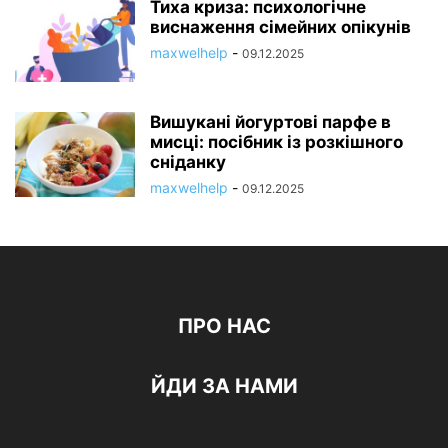
Тиха криза: психологічне
виснаження сімейних опікунів
maxwelhelp
-
09.12.2025
Вишукані йогуртові парфе в
мисці: посібник із розкішного
сніданку
maxwelhelp
-
09.12.2025
ПРО НАС
ЙДИ ЗА НАМИ