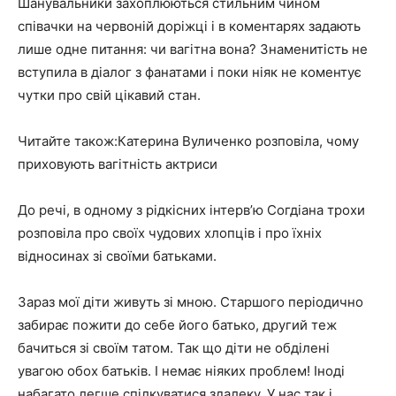
Шанувальники захоплюються стильним чином
співачки на червоній доріжці і в коментарях задають
лише одне питання: чи вагітна вона? Знаменитість не
вступила в діалог з фанатами і поки ніяк не коментує
чутки про свій цікавий стан.
Читайте також:Катерина Вуличенко розповіла, чому
приховують вагітність актриси
До речі, в одному з рідкісних інтерв’ю Согдіана трохи
розповіла про своїх чудових хлопців і про їхніх
відносинах зі своїми батьками.
Зараз мої діти живуть зі мною. Старшого періодично
забирає пожити до себе його батько, другий теж
бачиться зі своїм татом. Так що діти не обділені
увагою обох батьків. І немає ніяких проблем! Іноді
набагато легше спілкуватися здалеку. У нас так і