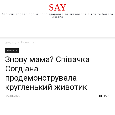
SAY
Корисні поради про жіноче здоровья та виховання дітей та багато
іншого
додому
Новости
Новости
Знову мама? Співачка
Согдіана
продемонструвала
кругленький животик
27.01.2025
1551