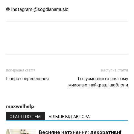
© Instagram @sogdianamusic
попередня стаття
наступна стаття
Гіпера і перенесення.
Готуємо листа святому
миколаю: найкращі шаблони
maxwelhelp
СТАТТІ ПО ТЕМІ
БІЛЬШЕ ВІД АВТОРА
Весняне натхнення: декоративні