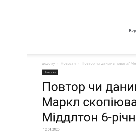
Кор
додому
Новости
Повтор чи данина поваги? Мег
Новости
Повтор чи дани
Маркл скопіюва
Міддлтон 6-річн
12.01.2025