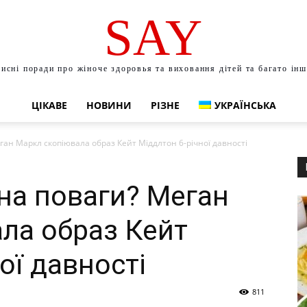
SAY
исні поради про жіноче здоровья та виховання дітей та багато ін
ЦІКАВЕ
НОВИНИ
РІЗНЕ
УКРАЇНСЬКА
ан Маркл скопіювала образ Кейт Міддлтон 6-річної давності
на поваги? Меган
ла образ Кейт
ої давності
811