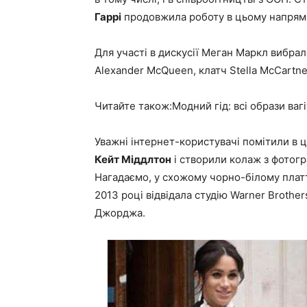
Гаррі
продовжила роботу в цьому напрям
Для участі в дискусії Меган Маркл вибрал
Alexander McQueen, клатч Stella McCartney
Читайте також:Модний гід: всі образи ваг
Уважні інтернет-користувачі помітили в 
Кейт Міддлтон
і створили колаж з фотогр
Нагадаємо, у схожому чорно-білому плат
2013 році відвідала студію Warner Brother
Джорджа.