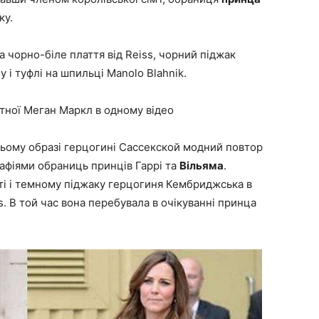
ку.
а чорно-біле плаття від Reiss, чорний піджак
 і туфлі на шпильці Manolo Blahnik.
ітної Меган Маркл в одному відео
цьому образі герцогині Сассекской модний повтор
афіями обраниць принців Гаррі та
Вільяма
.
ті і темному піджаку герцогиня Кембриджська в
s. В той час вона перебувала в очікуванні принца