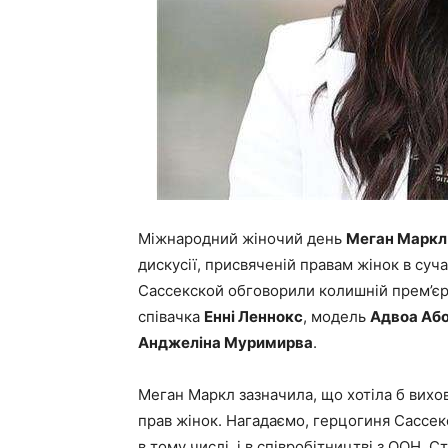
Міжнародний жіночий день
Меган Маркл
дискусії, присвяченій правам жінок в суч
Сассекской обговорили колишній прем’єр
співачка
Енні Леннокс
, модель
Адвоа Аб
Анджеліна Муримирва
.
Меган Маркл зазначила, що хотіла б вихова
прав жінок. Нагадаємо, герцогиня Сассек
в тому числі, і в співробітництві з ООН. 