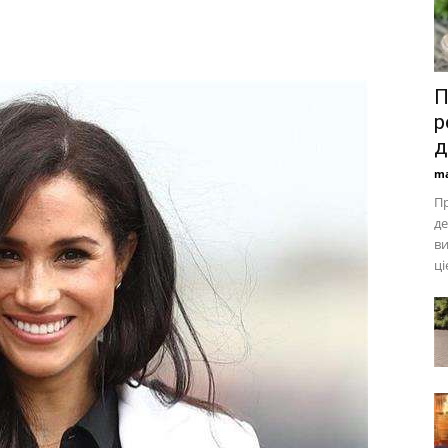
П
р
д
ma
Пр
де
ви
ці