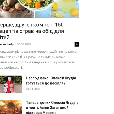
ерше, друге і компот: 150
ецептів страв на обід для
ітей...
xwelhelp
-
30.06.2025
0
идумати різноманітне меню, нехай і не на кожен
нь, але хоча б 3-4 рази на тиждень, може
явитися непростим завданням. Скористайтеся
єю добіркою, і...
Несподівано: Олексій Ягудін
готується до весілля?
03.04.2025
Танець дочки Олексія Ягудіна
в честь Аліни Загитовой
підкорив Мережа