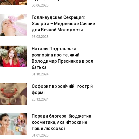
06.06.2025
Голливудская Секреция:
Sculptra – Медленное Сияние
для Вечной Молодости
16.08.2025
Наталія Подольська
розповіла про те, який
Володимир Пресняков в ролі
батька
31.10.2024
Оофорит в хронічній і гострій
формі
25.12.2024
Поради блогера: бюджетна
косметика, яка нітрохи не
гірше люксової
31.01.2025