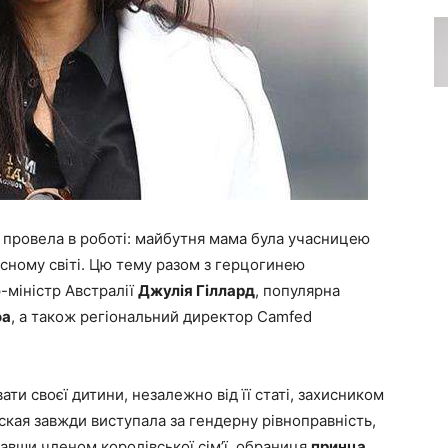
провела в роботі: майбутня мама була учасницею
асному світі. Цю тему разом з герцогинею
-міністр Австралії
Джулія Гіллард
, популярна
оа
, а також регіональний директор Camfed
ти своєї дитини, незалежно від її статі, захисником
ская завжди виступала за гендерну рівноправність,
Ставши членом королівської сім’ї, обраниця
принца