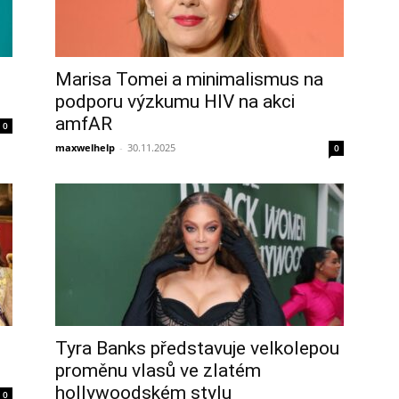
Marisa Tomei a minimalismus na
podporu výzkumu HIV na akci
amfAR
0
maxwelhelp
-
30.11.2025
0
Tyra Banks představuje velkolepou
proměnu vlasů ve zlatém
hollywoodském stylu
0