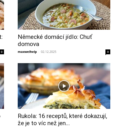
:
Německé domácí jídlo: Chuť
domova
maxwelhelp
-
02.12.2025
0
0
o
Rukola: 16 receptů, které dokazují,
že je to víc než jen...