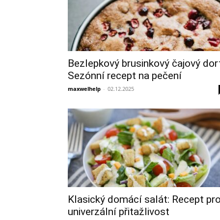
Bezlepkový brusinkový čajový dort
Sezónní recept na pečení
maxwelhelp
-
02.12.2025
Klasický domácí salát: Recept pr
univerzální přitažlivost