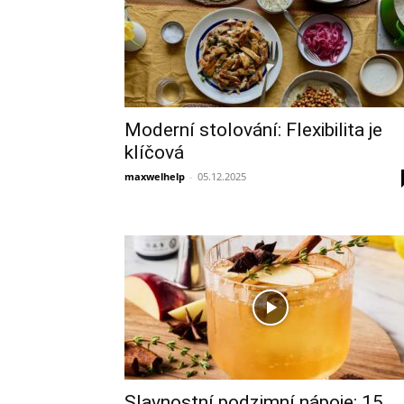
Moderní stolování: Flexibilita je
klíčová
maxwelhelp
-
05.12.2025
Slavnostní podzimní nápoje: 15