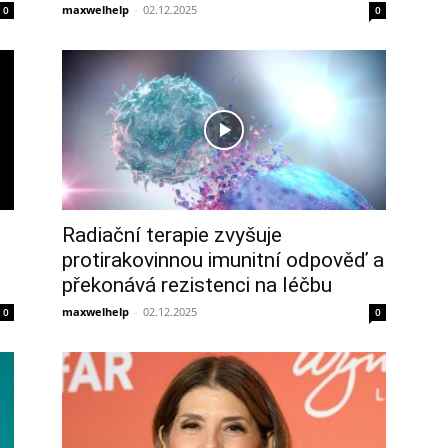
maxwelhelp
-
02.12.2025
0
0
Radiační terapie zvyšuje
protirakovinnou imunitní odpověď a
překonává rezistenci na léčbu
maxwelhelp
-
02.12.2025
0
0