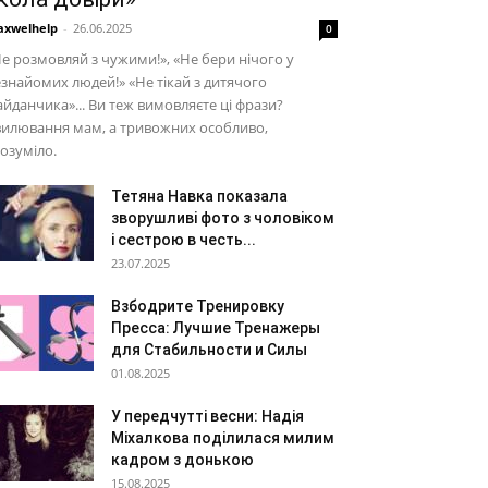
xwelhelp
-
26.06.2025
0
е розмовляй з чужими!», «Не бери нічого у
знайомих людей!» «Не тікай з дитячого
йданчика»... Ви теж вимовляєте ці фрази?
вилювання мам, а тривожних особливо,
озуміло.
Тетяна Навка показала
зворушливі фото з чоловіком
і сестрою в честь...
23.07.2025
Взбодрите Тренировку
Пресса: Лучшие Тренажеры
для Стабильности и Силы
01.08.2025
У передчутті весни: Надія
Міхалкова поділилася милим
кадром з донькою
15.08.2025