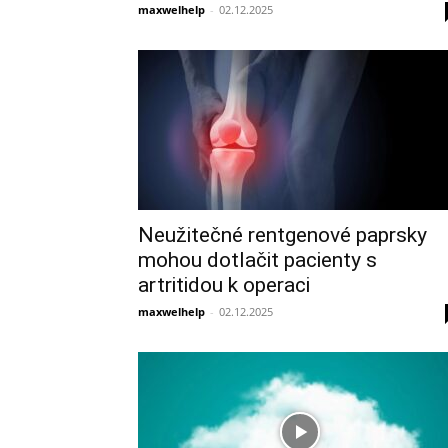
maxwelhelp
-
02.12.2025
Neužitečné rentgenové paprsky
mohou dotlačit pacienty s
artritidou k operaci
maxwelhelp
-
02.12.2025