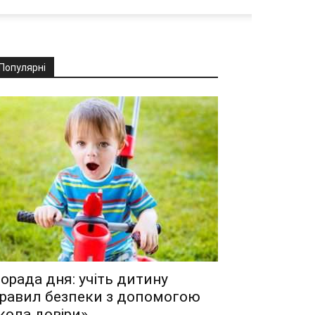
Популярні
орада дня: учіть дитину
равил безпеки з допомогою
кола довіри»