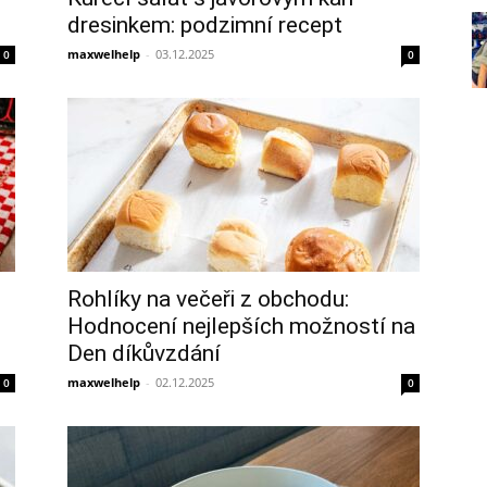
dresinkem: podzimní recept
maxwelhelp
-
03.12.2025
0
0
Rohlíky na večeři z obchodu:
Hodnocení nejlepších možností na
Den díkůvzdání
maxwelhelp
-
02.12.2025
0
0