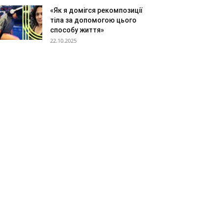
«Як я домігся рекомпозиції
тіла за допомогою цього
способу життя»
22.10.2025