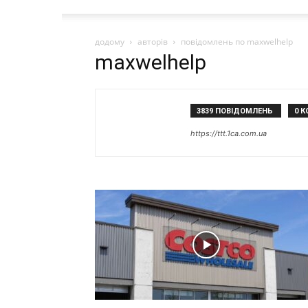
додому
авторів
повідомлень по maxwelhelp
maxwelhelp
3839 ПОВІДОМЛЕНЬ
0 К
https://ttt.1ca.com.ua