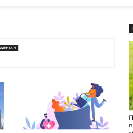
ОМЕНТАРІ
П
п
«