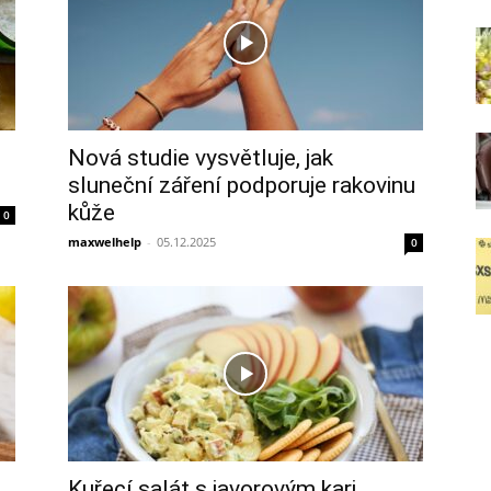
Nová studie vysvětluje, jak
sluneční záření podporuje rakovinu
kůže
0
maxwelhelp
-
05.12.2025
0
Kuřecí salát s javorovým kari