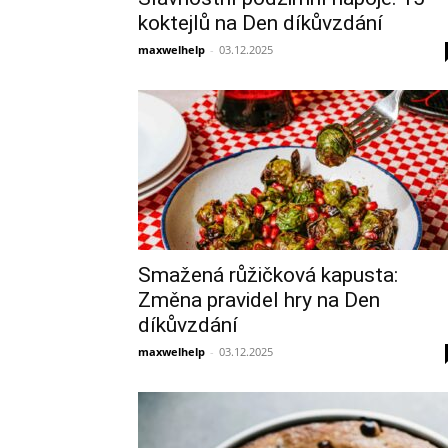
koktejlů na Den díkůvzdání
maxwelhelp
-
03.12.2025
Smažená růžičková kapusta:
Změna pravidel hry na Den
díkůvzdání
maxwelhelp
-
03.12.2025