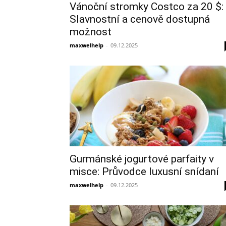
Vánoční stromky Costco za 20 $:
Slavnostní a cenově dostupná
možnost
maxwelhelp
-
09.12.2025
Gurmánské jogurtové parfaity v
misce: Průvodce luxusní snídaní
maxwelhelp
-
09.12.2025