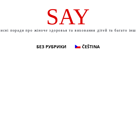
SAY
исні поради про жіноче здоровья та виховання дітей та багато ін
БЕЗ РУБРИКИ
ČEŠTINA