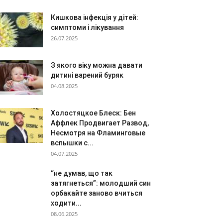
Кишкова інфекція у дітей:
симптоми і лікування
26.07.2025
З якого віку можна давати
дитині варений буряк
04.08.2025
Холостяцкое Блеск: Бен
Аффлек Продвигает Развод,
Несмотря на Фламинговые
вспышки с...
04.07.2025
“не думав, що так
затягнеться”: молодший син
орбакайте заново вчиться
ходити...
08.06.2025