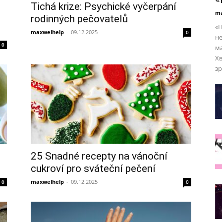
Tichá krize: Psychické vyčerpání
ma
rodinných pečovatelů
«Н
maxwelhelp
-
09.12.2025
0
не
0
ма
Х
зр
25 Snadné recepty na vánoční
cukroví pro sváteční pečení
maxwelhelp
-
09.12.2025
0
0