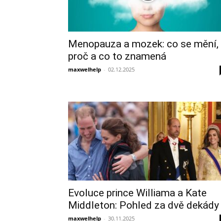
Menopauza a mozek: co se mění,
proč a co to znamená
maxwelhelp
-
02.12.2025
Evoluce prince Williama a Kate
Middleton: Pohled za dvě dekády
maxwelhelp
-
30.11.2025