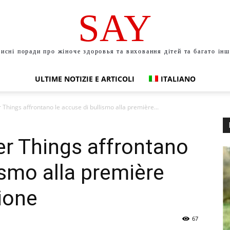
SAY
исні поради про жіноче здоровья та виховання дітей та багато ін
ULTIME NOTIZIE E ARTICOLI
ITALIANO
r Things affrontano le accuse di bullismo alla première...
ger Things affrontano
ismo alla première
gione
67