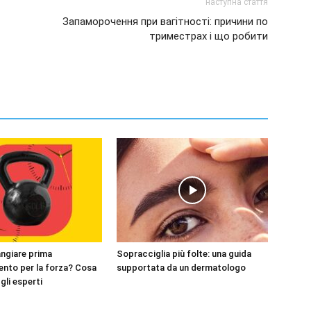
наступна стаття
Запаморочення при вагітності: причини по
триместрах і що робити
ngiare prima
Sopracciglia più folte: una guida
mento per la forza? Cosa
supportata da un dermatologo
gli esperti