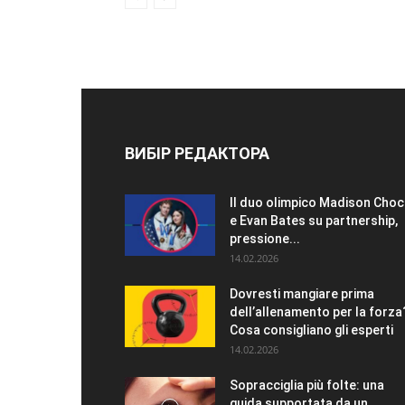
ВИБІР РЕДАКТОРА
Il duo olimpico Madison Choc
e Evan Bates su partnership,
pressione...
14.02.2026
Dovresti mangiare prima
dell’allenamento per la forza
Cosa consigliano gli esperti
14.02.2026
Sopracciglia più folte: una
guida supportata da un