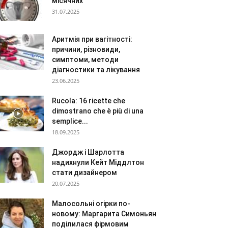
місячних
31.07.2025
Аритмія при вагітності:
причини, різновиди,
симптоми, методи
діагностики та лікування
23.06.2025
Rucola: 16 ricette che
dimostrano che è più di una
semplice...
18.09.2025
Джордж і Шарлотта
надихнули Кейт Міддлтон
стати дизайнером
20.07.2025
Малосольні огірки по-
новому: Маргарита Симоньян
поділилася фірмовим