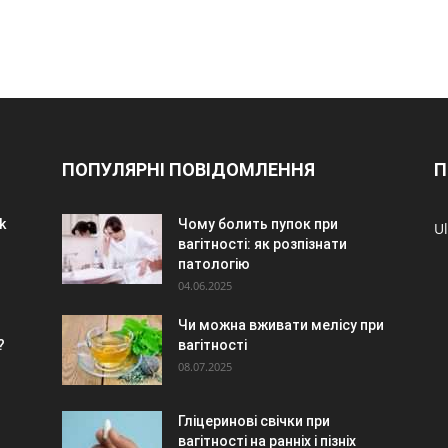
ПОПУЛЯРНІ ПОВІДОМЛЕННЯ
П
k
Чому болить пупок при
Ul
вагітності: як розпізнати
патологію
04.06.2025
Чи можна вживати мелісу при
?
вагітності
08.07.2025
Гліцеринові свічки при
вагітності на ранніх і пізніх