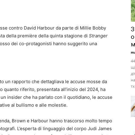
sse contro David Harbour da parte di Millie Bobby
З
ta della première della quinta stagione di
Stranger
о
o rosso dei co-protagonisti hanno suggerito una
м
ma
44
щі
ді
на
cato un rapporto che dettagliava le accuse mosse da
тх
uanto riferito, presentata all’inizio del 2024, ha
n insider che ha parlato con il quotidiano, le accuse
tive al bullismo e alle molestie.
vicenda, Brown e Harbour hanno trascorso molto tempo
tografi. L’esperta di linguaggio del corpo Judi James