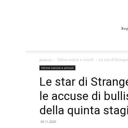
Кор
додому
Ultime notizie e articoli
Le star di Strange
Ultime notizie e articoli
Le star di Stran
le accuse di bull
della quinta sta
09.11.2025