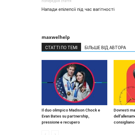
попередня стаття
Напади епілепсії під час вагітності
maxwelhelp
СТАТТІ ПО ТЕМІ
БІЛЬШЕ ВІД АВТОРА
Il duo olimpico Madison Chock e
Dovresti ma
Evan Bates su partnership,
dell’allena
pressione e recupero
consigliano 