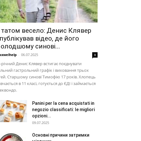
 татом весело: Денис Клявер
публікував відео, де його
олодшому синові...
xwelhelp
-
06.07.2025
0
-річний Денис Клявер встигає поєднувати
льний гастрольний графік і виховання трьох
тей. Старшому синові Тимофію 17 років. Хлопець
вчається в 11 класі, готується до ЄДІ і займається
еквондо.
Panini per la cena acquistati in
negozio classificati: le migliori
opzioni...
09.07.2025
Основні причини затримки