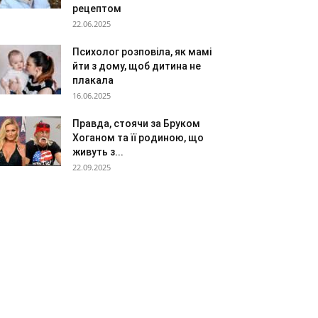
рецептом
22.06.2025
Психолог розповіла, як мамі
йти з дому, щоб дитина не
плакала
16.06.2025
Правда, стоячи за Бруком
Хоганом та її родиною, що
живуть з...
22.09.2025