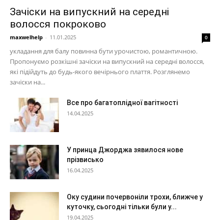
Зачіски на випускний на середні
волосся покроково
maxwelhelp
-
11.01.2025
0
укладання для балу повинна бути урочистою, романтичною.
Пропонуємо розкішні зачіски на випускний на середні волосся,
які підійдуть до будь-якого вечірнього плаття. Розглянемо
зачіски на...
Все про багатоплідної вагітності
14.04.2025
У принца Джорджа зявилося нове
прізвисько
16.04.2025
Оку судини почервоніли трохи, ближче у
куточку, сьогодні тільки були у...
19.04.2025