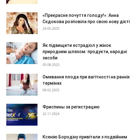
«Прекрасне почуття голоду!»: Анна
Сєдокова розповіла про свою нову дієті
24.05.2025
Як підвищити естрадіол у жінок
природним шляхом: продукти, народні
засоби
05.08.2025
Омивання плода при вагітності на ранніх
термінах
08.02.2025
Фриспины за регистрацию
22.11.2024
Ксенію Бородіну привітали з подвійним