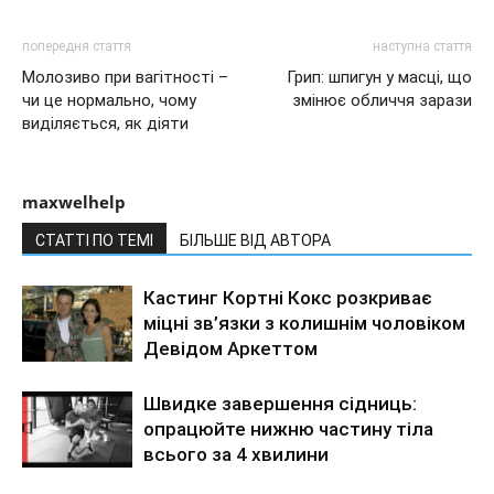
попередня стаття
наступна стаття
Молозиво при вагітності –
Грип: шпигун у масці, що
чи це нормально, чому
змінює обличчя зарази
виділяється, як діяти
maxwelhelp
СТАТТІ ПО ТЕМІ
БІЛЬШЕ ВІД АВТОРА
Кастинг Кортні Кокс розкриває
міцні зв’язки з колишнім чоловіком
Девідом Аркеттом
Швидке завершення сідниць:
опрацюйте нижню частину тіла
всього за 4 хвилини