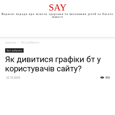
SAY
Корисні поради про жіноче здоровья та виховання дітей та багато
іншого
додому
Без рубрики
Без рубрики
Як дивитися графіки бт у
користувачів сайту?
22.10.2024
450