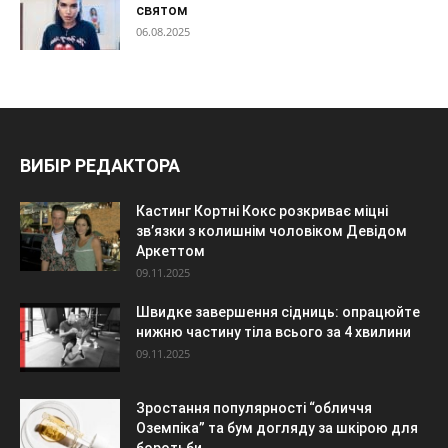
святом
06.08.2025
ВИБІР РЕДАКТОРА
Кастинг Кортні Кокс розкриває міцні
зв’язки з колишнім чоловіком Девідом
Аркеттом
09.11.2025
Швидке завершення сідниць: опрацюйте
нижню частину тіла всього за 4 хвилини
09.11.2025
Зростання популярності “обличчя
Оземпіка” та бум догляду за шкірою для