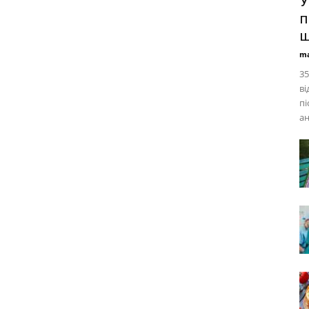
У
п
ш
ma
35
ві
пі
ан