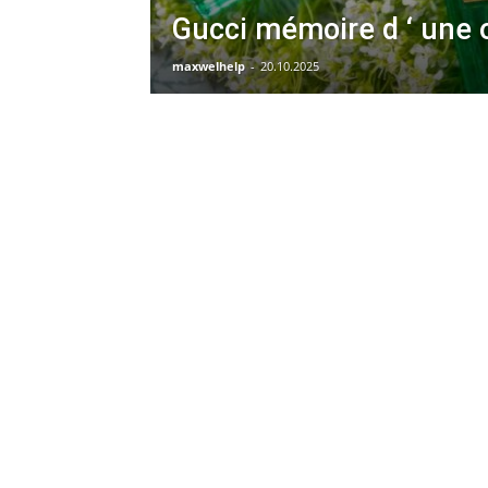
Gucci mémoire d ‘ une 
maxwelhelp
-
20.10.2025