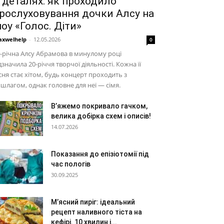
 деталях: як проходило
рослуховування дочки Алсу на
оу «Голос. Діти»
xwelhelp
-
12.05.2026
0
-річна Алсу Абрамова в минулому році
дзначила 20-річчя творчої діяльності. Кожна її
сня стає хітом, будь концерт проходить з
шлагом, однак головне для неї — сімя.
В’яжемо покривало гачком,
велика добірка схем і описів!
14.07.2026
Показання до епізіотомії під
час пологів
30.09.2025
М’ясний пиріг: ідеальний
рецепт наливного тіста на
кефірі. 10 хвилин і...