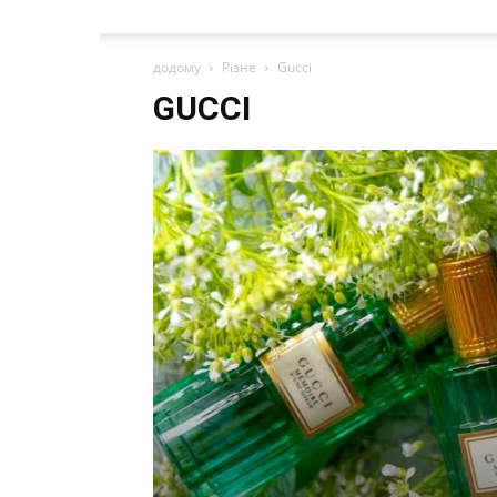
додому
Різне
Gucci
GUCCI