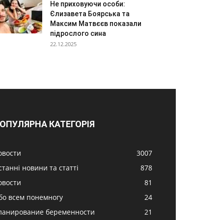
Не приховуючи особи:
Єлизавета Боярська та
Максим Матвєєв показали
підрослого сина
22.12.2025
ОПУЛЯРНА КАТЕГОРІЯ
овости
3007
станні новини та статті
878
овости
81
бо всем понемногу
24
ланирование беременности
21