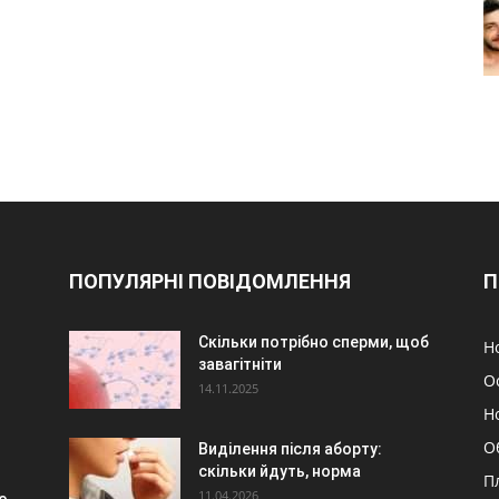
ПОПУЛЯРНІ ПОВІДОМЛЕННЯ
П
Скільки потрібно сперми, щоб
Н
завагітніти
О
14.11.2025
Н
О
Виділення після аборту:
скільки йдуть, норма
П
11.04.2026