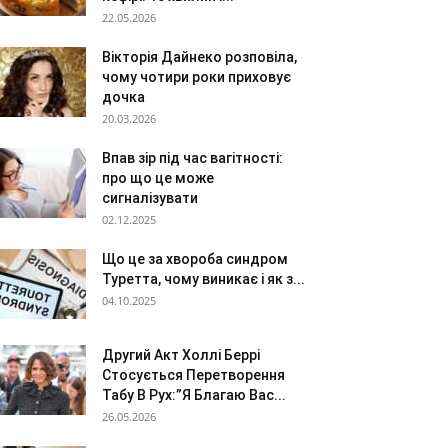
22.05.2026
Вікторія Дайнеко розповіла,
чому чотири роки приховує
дочка
20.03.2026
Впав зір під час вагітності:
про що це може
сигналізувати
02.12.2025
Що це за хвороба синдром
Туретта, чому виникає і як з...
04.10.2025
Другий Акт Холлі Беррі
Стосується Перетворення
Табу В Рух:”Я Благаю Вас...
26.05.2026